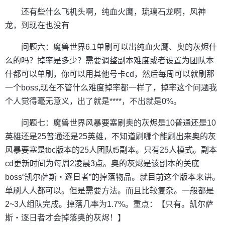
还有些什么飞机头啊，纯血火鹰，琉璃石龙啊，风神
龙，到现在也没有
问题六：魔兽世界6.1单刷可以出纯血火鹰、奥的灰烬什
么的吗？掉率是多少？需要调整副本难度或者设置为团队本
什都可以单刷，你可以用其他号卡cd，然后每周可以就刷那
一个boss,现在不管什么难度掉率都一样了，掉率这个问题我
个人觉得毫无意义，出了就是****，不出就是0%。
问题七：魔兽世界风暴要塞刷奥的灰烬是10普通还是10
英雄还是25普通还是25英雄，不知道刷哪个能刷出来奥的灰
风暴要塞是tbc版本的25人团队t5副本。只有25人模式。副本
cd更新时间为每周2凌晨3点。奥的灰烬是该副本的关底
boss“凯尔萨斯・逐日者”的掉落物品。就目前这个版本来讲。
单刷人人都可以。但是需要方法。而且比较复杂。一般都是
2~3人组队完成。掉落几率为1.7%。重点：【只有。凯尔萨
斯・逐日者才会掉落奥的灰烬！】