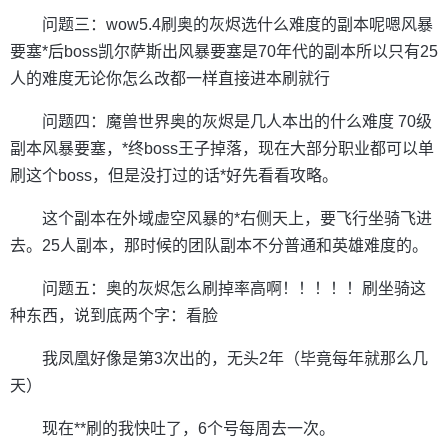
问题三：wow5.4刷奥的灰烬选什么难度的副本呢嗯风暴
要塞*后boss凯尔萨斯出风暴要塞是70年代的副本所以只有25
人的难度无论你怎么改都一样直接进本刷就行
问题四：魔兽世界奥的灰烬是几人本出的什么难度 70级
副本风暴要塞，*终boss王子掉落，现在大部分职业都可以单
刷这个boss，但是没打过的话*好先看看攻略。
这个副本在外域虚空风暴的*右侧天上，要飞行坐骑飞进
去。25人副本，那时候的团队副本不分普通和英雄难度的。
问题五：奥的灰烬怎么刷掉率高啊！！！！！刷坐骑这
种东西，说到底两个字：看脸
我凤凰好像是第3次出的，无头2年（毕竟每年就那么几
天）
现在**刷的我快吐了，6个号每周去一次。