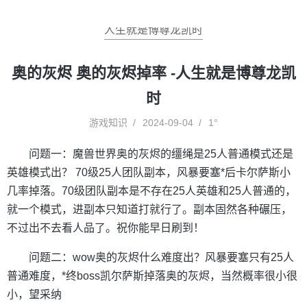
人生就是博尊龙凯时
奥的灰烬 奥的灰烬掉率 -人生就是博尊龙凯
时
游戏知识
2024-09-04
1°
问题一：魔兽世界奥的灰烬的缰绳是25人普通模式还是
英雄模式出？ 70级25人团队副本，风暴要塞*后卡尔萨斯小
几率掉落。70级团队副本是不存在25人英雄和25人普通的，
就一个模式，进副本只知道打就行了。副本固然各种碾压，
不过出不去看人品了。祝你能早日刷到！
问题二：wow奥的灰烬什么难度出？风暴要塞只有25人
普通难度，*终boss凯尔萨斯掉落奥的灰烬，当然概率很小很
小，望采纳