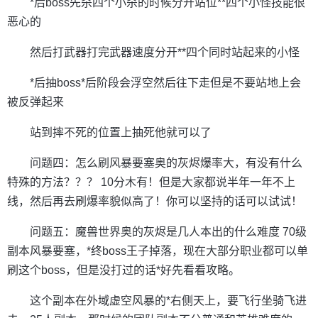
*后boss先杀四个小杀的时候分开站位**四个小怪技能很
恶心的
然后打武器打完武器速度分开**四个同时站起来的小怪
*后抽boss*后阶段会浮空然后往下走但是不要站地上会
被反弹起来
站到摔不死的位置上抽死他就可以了
问题四：怎么刷风暴要塞奥的灰烬爆率大，有没有什么
特殊的方法？？？ 10分木有！但是大家都说半年一年不上
线，然后再去刷爆率貌似高了！你可以坚持的话可以试试！
问题五：魔兽世界奥的灰烬是几人本出的什么难度 70级
副本风暴要塞，*终boss王子掉落，现在大部分职业都可以单
刷这个boss，但是没打过的话*好先看看攻略。
这个副本在外域虚空风暴的*右侧天上，要飞行坐骑飞进