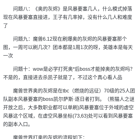
问题八：《奥的灰烬》是风暴要塞几人，什么模式掉落
现在风暴要塞直接进，王子有几率掉，没有什么几人和难度
了
问题九：魔兽6.12现在刷爆奥的灰烬的风暴要塞那个
图，一周可以刷几次？团本都是1周1次的呀，英雄本是每天
一次
问题十：wow是必学打死奥*后boss才能掉奥的灰烬吗？
不是的，直接进去杀凯子就是了，不过这个真心看人品
魔兽世界奥的灰烬是在tbc（燃烧的远征）70级的25人团
队副本风暴要塞的boss凯尔萨斯·逐日者打到。（熊猫人之谜
开放之后，大多数职业都可以单刷)风暴要塞位于外域的虚空
风暴这个区域，在虚空风暴坐标(73,63)处可以看到风暴要塞
的副本入口。
魔兽世界打奥的灰烬的流程如下：