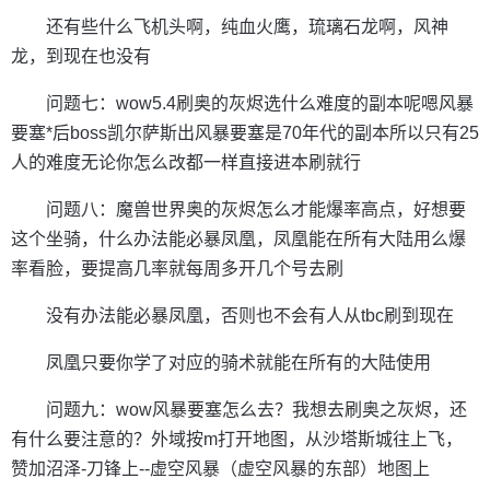
还有些什么飞机头啊，纯血火鹰，琉璃石龙啊，风神
龙，到现在也没有
问题七：wow5.4刷奥的灰烬选什么难度的副本呢嗯风暴
要塞*后boss凯尔萨斯出风暴要塞是70年代的副本所以只有25
人的难度无论你怎么改都一样直接进本刷就行
问题八：魔兽世界奥的灰烬怎么才能爆率高点，好想要
这个坐骑，什么办法能必暴凤凰，凤凰能在所有大陆用么爆
率看脸，要提高几率就每周多开几个号去刷
没有办法能必暴凤凰，否则也不会有人从tbc刷到现在
凤凰只要你学了对应的骑术就能在所有的大陆使用
问题九：wow风暴要塞怎么去？我想去刷奥之灰烬，还
有什么要注意的？外域按m打开地图，从沙塔斯城往上飞，
赞加沼泽-刀锋上--虚空风暴（虚空风暴的东部）地图上