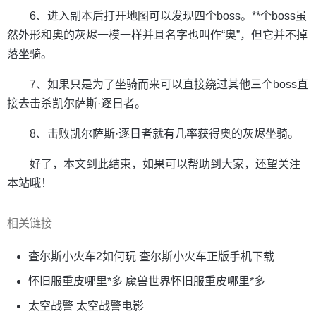
6、进入副本后打开地图可以发现四个boss。**个boss虽
然外形和奥的灰烬一模一样并且名字也叫作“奥”，但它并不掉
落坐骑。
7、如果只是为了坐骑而来可以直接绕过其他三个boss直
接去击杀凯尔萨斯·逐日者。
8、击败凯尔萨斯·逐日者就有几率获得奥的灰烬坐骑。
好了，本文到此结束，如果可以帮助到大家，还望关注
本站哦！
相关链接
查尔斯小火车2如何玩 查尔斯小火车正版手机下载
怀旧服重皮哪里*多 魔兽世界怀旧服重皮哪里*多
太空战警 太空战警电影