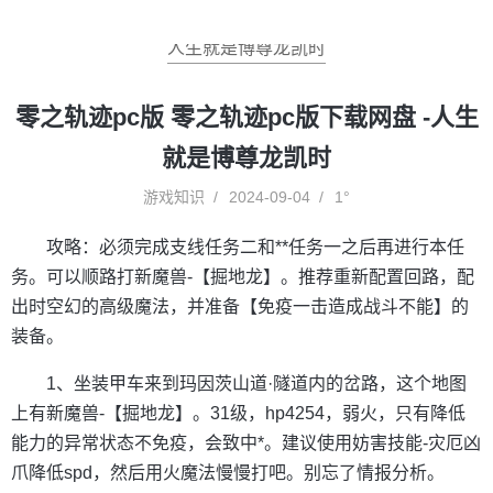
人生就是博尊龙凯时
零之轨迹pc版 零之轨迹pc版下载网盘 -人生
就是博尊龙凯时
游戏知识
2024-09-04
1°
攻略：必须完成支线任务二和**任务一之后再进行本任
务。可以顺路打新魔兽-【掘地龙】。推荐重新配置回路，配
出时空幻的高级魔法，并准备【免疫一击造成战斗不能】的
装备。
1、坐装甲车来到玛因茨山道·隧道内的岔路，这个地图
上有新魔兽-【掘地龙】。31级，hp4254，弱火，只有降低
能力的异常状态不免疫，会致中*。建议使用妨害技能-灾厄凶
爪降低spd，然后用火魔法慢慢打吧。别忘了情报分析。