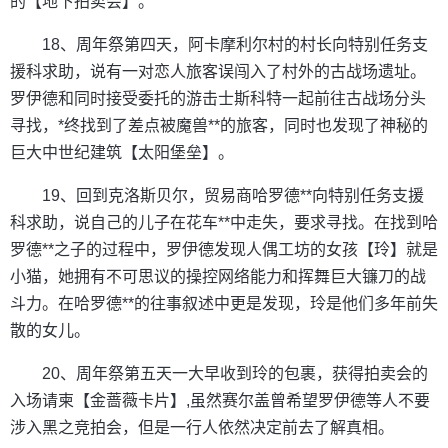
的【地下拍卖会】。
18、周年祭第四天，阿卡摩利尔村的村长向特别任务支
援科求助，说有一对恋人旅客误闯入了村外的古战场遗址。
罗伊德和同时接受委托的游击士斯科特一起前往古战场分头
寻找，*终找到了差点被魔兽**的旅客，同时也发现了神秘的
巨大中世纪建筑【太阳堡垒】。
19、回到克洛斯贝尔，贸易商哈罗德**向特别任务支援
科求助，说自己的儿子在花车**中走失，要求寻找。在找到哈
罗德**之子的过程中，罗伊德发现人偶工坊的女孩【玲】就是
小猫，她拥有不可思议的操控网络能力和挥舞巨大镰刀的战
斗力。在哈罗德**的往事叙述中更是发现，玲是他们多年前失
散的女儿。
20、周年祭第五天一大早收到玲的包裹，获得拍卖会的
入场请柬【金蔷薇卡片】,虽然赛尔盖曾希望罗伊德等人不要
涉入黑之竞拍会，但是一行人依然决定前去了解真相。