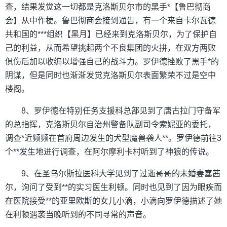
查，结果发觉这一切都是克洛斯贝尔市的黑手*【鲁巴彻商
会】从中作梗。鲁巴彻商会接到通告，有一个来自卡尔瓦德
共和国的***组织【黑月】已经来到克洛斯贝尔，为了保护自
己的利益，从而希望挑起两个不良集团的火拼，在双方两败
俱伤后加以收编以增强自己的战斗力。罗伊德挫败了黑手*的
阴谋，但是同时也渐渐发觉克洛斯贝尔表面繁荣不过是空中
楼阁。
8、罗伊德在特别任务支援科总部见到了唐古拉门守备军
的总指挥，克洛斯贝尔自治州警备队副司令索妮亚的委托，
调查*近频频在首府周边发生的犬型魔兽袭人**。罗伊德前往3
个**发生地进行调查，在阿尔摩利卡村听到了神狼的传说。
9、在圣乌尔斯拉医科大学见到了过逝哥哥的未婚妻塞茜
尔，询问了受到**的实习医生利顿。同时也见到了因为眼疾而
在医院接受**的亚里欧斯的女儿小滴，小滴向罗伊德描述了她
在利顿遇袭当晚听到的不同寻常的声音。