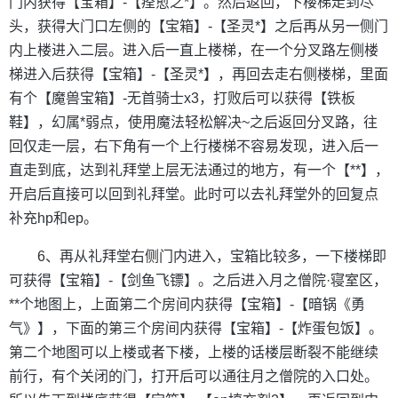
门内获得【宝箱】-【痊愈之*】。然后返回，下楼梯走到尽
头，获得大门口左侧的【宝箱】-【圣灵*】之后再从另一侧门
内上楼进入二层。进入后一直上楼梯，在一个分叉路左侧楼
梯进入后获得【宝箱】-【圣灵*】，再回去走右侧楼梯，里面
有个【魔兽宝箱】-无首骑士x3，打败后可以获得【铁板
鞋】，幻属*弱点，使用魔法轻松解决~之后返回分叉路，往
回仅走一层，右下角有一个上行楼梯不容易发现，进入后一
直走到底，达到礼拜堂上层无法通过的地方，有一个【**】，
开启后直接可以回到礼拜堂。此时可以去礼拜堂外的回复点
补充hp和ep。
6、再从礼拜堂右侧门内进入，宝箱比较多，一下楼梯即
可获得【宝箱】-【剑鱼飞镖】。之后进入月之僧院·寝室区，
**个地图上，上面第二个房间内获得【宝箱】-【暗锅《勇
气》】，下面的第三个房间内获得【宝箱】-【炸蛋包饭】。
第二个地图可以上楼或者下楼，上楼的话楼层断裂不能继续
前行，有个关闭的门，打开后可以通往月之僧院的入口处。