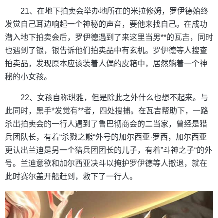
21、在地下拍卖会举办地所在的米拉修姆，罗伊德始终
发觉自己耳边响起一个神秘的声音，要他来找自己。在成功
潜入地下拍卖会后，罗伊德遇到了来这里当男**的瓦吉，同时
也遇到了银，银告诉他们拍卖品中有玄机。罗伊德等人搜查
拍卖品，发现原本应该装着人偶的皮箱中，居然躺着一个神
秘的小女孩。
22、女孩自称琪雅，但是除此之外什么也想不起来。与
此同时，黑手*发觉有**者，四处搜捕。在瓦吉帮助下，一路
杀出拍卖会的一行人遇到了鲁巴彻商会的二当家，曾经是猎
兵团队长，有着“杀戮之熊“外号的加尔西亚·罗西，加尔西亚
更认出兰迪是另一个猎兵团团长的儿子，有着”斗神之子“的外
号。兰迪意欲和加尔西亚决斗以掩护罗伊德等人撤退，就在
此时赛尔盖开船赶到，救下了一行人。