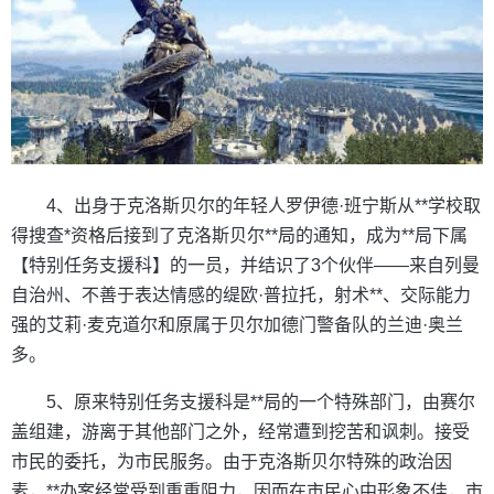
4、出身于克洛斯贝尔的年轻人罗伊德·班宁斯从**学校取
得搜查*资格后接到了克洛斯贝尔**局的通知，成为**局下属
【特别任务支援科】的一员，并结识了3个伙伴——来自列曼
自治州、不善于表达情感的缇欧·普拉托，射术**、交际能力
强的艾莉·麦克道尔和原属于贝尔加德门警备队的兰迪·奥兰
多。
5、原来特别任务支援科是**局的一个特殊部门，由赛尔
盖组建，游离于其他部门之外，经常遭到挖苦和讽刺。接受
市民的委托，为市民服务。由于克洛斯贝尔特殊的政治因
素，**办案经常受到重重阻力，因而在市民心中形象不佳，市