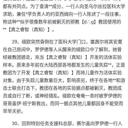
都有共同点。为了查清**成分，一行人向圣乌尔丝拉医科大学
求助，兼任*学负责人的约亚西姆向一行人陈述了一段往事，
称这种**似乎很像数年前被剿灭的邪教【d∴g】教团使用的
**【真之睿智（真知）】。
29、缇欧突然昏倒在了医科大学门口，塞茜尔将其安置
在自己房间中，罗伊德等人从醒来的缇欧口中了解到，她曾
经被教团掳走，充当【真之睿智（真知）】开发的活体实验
样本。原来多年前在大陆西部各地都发生的儿童失踪**，正是
教团为了开发【真之睿智（真知）】而将儿童作为活体实验
对象。由于失踪儿童数量巨大，影响恶劣，终于在各地**和游
击士联合打击下，教团在各地的实验据点都被剿灭，教团成
员或自行了断，或神经错乱。缇欧在奄奄一息时被罗伊德的
哥哥盖伊·班宁斯救出，而同一据点其他儿童都因身不能受而
早早夭折。
30、回到特别任务支援科总部，赛尔盖向罗伊德一行人