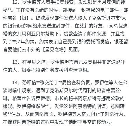
12、罗伊德等人着手搜集线索，发现银是黑月雇佣的神
秘**。正在没有头绪的时候，却接到一封神秘的电子邮件，邮
件署名【银】。缇欧发现邮件发送人侵入了克洛斯贝尔市*大
的银行ibc的网络来发送这封邮件，在艾莉的好友，ibc总裁迪
塔的女儿玛利亚贝尔帮助下，缇欧查清了邮件来源，并且找
到了**少年约纳，约纳表示自己受到银的委托而发信，银还留
言要他们去市外的【星见之塔】见面。
13、在星见之塔，罗伊德坦言自己发觉银并非寄送恐吓
信的人，银委托特别任务支援科查清真相。
14、恐吓信**移交给了**局搜查科负责，罗伊德等人在公
演时暗中观察，遇到了克洛斯贝尔时代周刊的记者格蕾丝·
琳，格蕾丝告诉罗伊德，市长的秘书阿奈斯特有挪用公款的
嫌疑。罗伊德幡然醒悟，发觉这是阿奈斯特的阴谋，意图转
移**注意，从而刺杀市长，罗伊德等人奋力阻止了刺杀行为，
在擒获阿奈斯特的过程中发现了他超乎寻常的移动力。