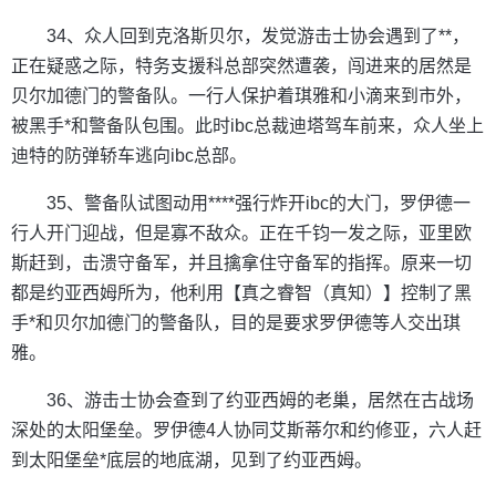
34、众人回到克洛斯贝尔，发觉游击士协会遇到了**，
正在疑惑之际，特务支援科总部突然遭袭，闯进来的居然是
贝尔加德门的警备队。一行人保护着琪雅和小滴来到市外，
被黑手*和警备队包围。此时ibc总裁迪塔驾车前来，众人坐上
迪特的防弹轿车逃向ibc总部。
35、警备队试图动用****强行炸开ibc的大门，罗伊德一
行人开门迎战，但是寡不敌众。正在千钧一发之际，亚里欧
斯赶到，击溃守备军，并且擒拿住守备军的指挥。原来一切
都是约亚西姆所为，他利用【真之睿智（真知）】控制了黑
手*和贝尔加德门的警备队，目的是要求罗伊德等人交出琪
雅。
36、游击士协会查到了约亚西姆的老巢，居然在古战场
深处的太阳堡垒。罗伊德4人协同艾斯蒂尔和约修亚，六人赶
到太阳堡垒*底层的地底湖，见到了约亚西姆。