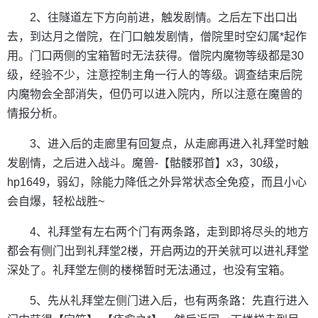
2、往隧道左下方向前进，触发剧情。之后左下出口出
去，到达月之僧院，在门口触发剧情，僧院里时空幻属*起作
用。门口两侧的宝箱暂时无法获得。僧院内魔物等级都是30
级，经验不少，注意控制主角一行人的等级。调查结束后院
内魔物会全部消失，但仍可以进入院内，所以注意在魔兽的
情报分析。
3、进入后的走廊里有回复点，从走廊再进入礼拜堂时触
发剧情，之后进入战斗。魔兽-【骷髅邪首】x3，30级，
hp1649，弱幻，除能力降低之外异常状态全免疫，而且小心
会自爆，轻松战胜~
4、礼拜堂有左右两个门有两条路，走到即将尽头的地方
都会有侧门出到礼拜堂2楼，开启两边的开关就可以进礼拜堂
深处了。礼拜堂左侧的楼梯暂时无法通过，也没有宝箱。
5、先从礼拜堂左侧门进入后，也有两条路：先直行进入