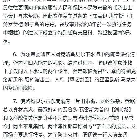
民往往更倾向于向以服务人民和保护人民为宗旨的【游击士
协会】寻求帮助。因此赛尔盖在过逝的下属盖伊·班宁斯（主
角罗伊德·班宁斯的哥哥，在故事开始的3年前一次执行任务
中牺牲）的建议下成立了特别任务支援科，希望挽回**的形
象。
6、赛尔盖委派四人对克洛斯贝尔下水道中的魔兽进行清
理，作为对四人能力的考验。清理过程中，罗伊德等意外救
下了误闯入下水道的两个少年，但是却被魔兽**，幸而得到克
洛斯贝尔*强的游击士，人称【风之剑圣】的亚里欧斯·马克莱
因帮助而脱险。
7、克洛斯贝尔市东南隅有一片旧市街，龙蛇混杂，盘踞
着以身材高大、暴躁好斗的瓦鲁多·瓦雷斯为首的【剑蛇帮】
和以样貌俊美但是身手不凡的瓦吉·赫米斯菲亚为首的【圣书
会】两个不良集团。两个集团都声称对方**了自己的成员，从
而扬言要进行报复。为了防止火拼，罗伊德一行人前去调