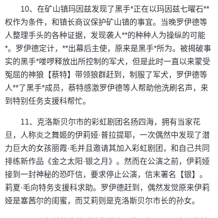
10、在矿山镇玛因兹发现了黑手*正在以玛因兹七曜石**
权作为条件，和镇长商议保护矿山镇的事宜。当晚罗伊德等
人整理手头的各种证据，发现袭人**的种种人为操纵的可能
*。罗伊德定计，**出幕后主使，原来是黑手*所为。被揭破事
实的黑手*喽啰释放出所控制的军犬，但是此时一直以来蒙受
冤屈的神狼【蔡特】带领狼群赶到，制服了军犬，罗伊德等
人**了黑手*成员，蔡特感激罗伊德等人帮助他洗刷名声，来
到特别任务支援科帮忙。
11、克洛斯贝尔市的彩虹剧团名扬四海，拥有当家花
旦，人称炎之舞姬的伊莉娅·普拉提耶，一次偶然中发现了潜
力巨大的女孩丽霞·毛并且邀请其加入彩虹剧团，和自己共同
排练新作品《金之太阳·银之月》。然而在公演之前，伊莉娅
接到一封神秘的恐吓信，要求停止公演，信末署名【银】。
莉夏·毛向特务支援科求助。罗伊德赶到，偶然发觉原来伊莉
娅是塞茜尔的闺蜜，而艾莉则是克洛斯贝尔市长的孙女。