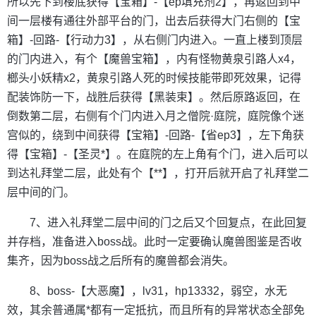
所以先下到楼底获得【宝箱】-【ep填充剂2】，再返回到中
间一层楼有通往外部平台的门，出去后获得大门右侧的【宝
箱】-回路-【行动力3】，从右侧门内进入。一直上楼到顶层
的门内进入，有个【魔兽宝箱】，内有怪物黄泉引路人x4，
榔头小妖精x2，黄泉引路人死的时候技能带即死效果，记得
配装饰防一下，战胜后获得【黑装束】。然后原路返回，在
倒数第二层，右侧有个门内进入月之僧院·庭院，庭院像个迷
宫似的，绕到中间获得【宝箱】-回路-【省ep3】，左下角获
得【宝箱】-【圣灵*】。在庭院的左上角有个门，进入后可以
到达礼拜堂二层，此处有个【**】，打开后就开启了礼拜堂二
层中间的门。
7、进入礼拜堂二层中间的门之后又个回复点，在此回复
并存档，准备进入boss战。此时一定要确认魔兽图鉴是否收
集齐，因为boss战之后所有的魔兽都会消失。
8、boss-【大恶魔】，lv31，hp13332，弱空，水无
效，其余普通属*都有一定抵抗，而且所有的异常状态全部免