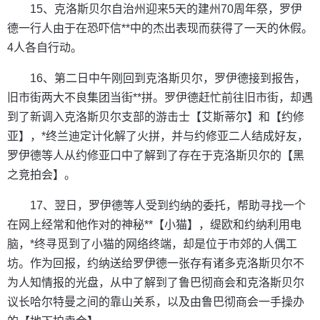
15、克洛斯贝尔自治州迎来5天的建州70周年祭，罗伊
德一行人由于在恐吓信**中的杰出表现而获得了一天的休假。
4人各自行动。
16、第二日中午刚回到克洛斯贝尔，罗伊德接到报告，
旧市街两大不良集团当街**拼。罗伊德赶忙前往旧市街，却遇
到了新调入克洛斯贝尔支部的游击士【艾斯蒂尔】和【约修
亚】，*终兰迪定计化解了火拼，并与约修亚二人结成好友，
罗伊德等人从约修亚口中了解到了存在于克洛斯贝尔的【黑
之竞拍会】。
17、翌日，罗伊德等人受到约纳的委托，帮助寻找一个
在网上经常和他作对的神秘**【小猫】，缇欧和约纳利用电
脑，*终寻觅到了小猫的网络终端，却是位于市郊的人偶工
坊。作为回报，约纳送给罗伊德一张存有诸多克洛斯贝尔不
为人知情报的光盘，从中了解到了鲁巴彻商会和克洛斯贝尔
议长哈尔特曼之间的靠山关系，以及由鲁巴彻商会一手操办