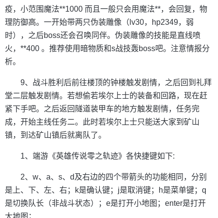
疫，小范围魔法**1000 而且一般只会用魔法**，会回复，物
理防御高。一开始带两只伪装雕像（lv30，hp2349，弱
时），之后boss还会召唤同伴。伪装雕像的技能是直线喷
火，**400 。推荐使用暗物质和s战技轰boss吧。注意情报分
析。
9、战斗胜利后前往楼顶的钟楼触发剧情，之后回到礼拜
堂二层触发剧情。若想偷若埃尔上士的装备和回路，现在赶
紧下手吧。之后返回隧道装甲车的地方触发剧情，任务完
成，开始主线任务二。此时若埃尔上士只能送大家到矿山
镇，到达矿山镇后就离队了。
1、端游《英雄传说零之轨迹》各快捷键如下:
2、w、a、s、d及右边的四个带箭头的功能相同，分别
是上、下、左、右；k是确认键；j是取消键；h是菜单键；q
是切换队长（非战斗状态）；e是打开小地图；enter是打开
大地图；