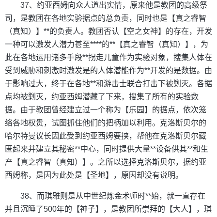
37、约亚西姆向众人道出实情，原来他是教团的高级祭
司，是教团在各地实验据点的总负责，同时也是【真之睿智
（真知）】**的负责人。教团否认【空之女神】的存在，开发
一种可以激发人潜力甚至****的**【真之睿智（真知）】，为
此在各地运用诸多手段**拐走儿童作为实验对象，搜集人体在
受到威胁和刺激时激发是的人体潜能作为**开发的是数据。由
于影响过大，终于在各地**和游击士联合打击下被剿灭。各据
点均被剿灭，约亚西姆潜藏了下来，搜集了所有的实验数
据。由于教团曾经建立过一个称为【乐园】的据点，依次笼
络各地权贵，试图抓住他们的把柄加以利用。克洛斯贝尔的
哈尔特曼议长因此受到约亚西姆要挟，帮他在克洛斯贝尔藏
匿起来并建立其秘密**中心，同时提供大量**设备供其**和生
产【真之睿智（真知）】。之所以选择克洛斯贝尔，据约亚
西姆称，是因为此处是【圣地】，原因却没有说明。
38、而琪雅则是从中世纪炼金术师时**始，就一直存在
并且沉睡了500年的【神子】，是教团所崇拜的【大人】，琪