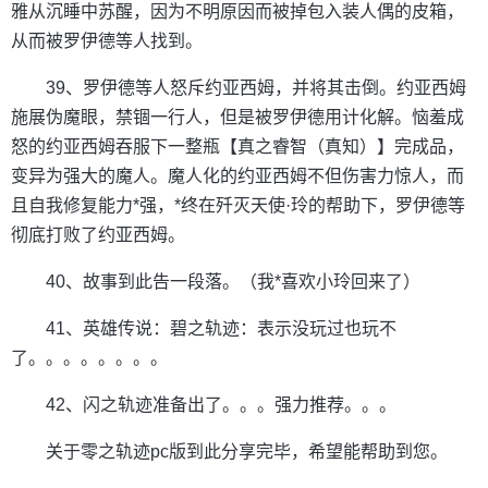
雅从沉睡中苏醒，因为不明原因而被掉包入装人偶的皮箱，
从而被罗伊德等人找到。
39、罗伊德等人怒斥约亚西姆，并将其击倒。约亚西姆
施展伪魔眼，禁锢一行人，但是被罗伊德用计化解。恼羞成
怒的约亚西姆吞服下一整瓶【真之睿智（真知）】完成品，
变异为强大的魔人。魔人化的约亚西姆不但伤害力惊人，而
且自我修复能力*强，*终在歼灭天使·玲的帮助下，罗伊德等
彻底打败了约亚西姆。
40、故事到此告一段落。（我*喜欢小玲回来了）
41、英雄传说：碧之轨迹：表示没玩过也玩不
了。。。。。。。。
42、闪之轨迹准备出了。。。强力推荐。。。
关于零之轨迹pc版到此分享完毕，希望能帮助到您。