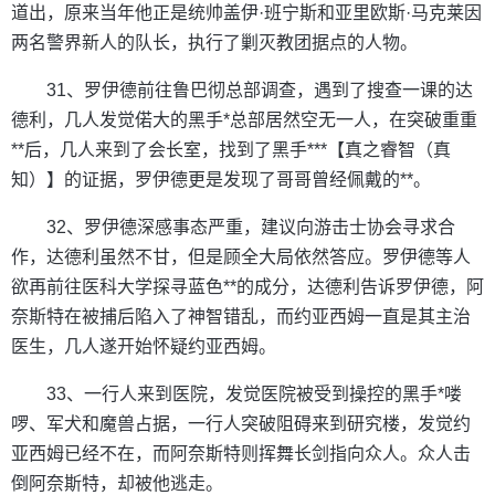
道出，原来当年他正是统帅盖伊·班宁斯和亚里欧斯·马克莱因
两名警界新人的队长，执行了剿灭教团据点的人物。
31、罗伊德前往鲁巴彻总部调查，遇到了搜查一课的达
德利，几人发觉偌大的黑手*总部居然空无一人，在突破重重
**后，几人来到了会长室，找到了黑手***【真之睿智（真
知）】的证据，罗伊德更是发现了哥哥曾经佩戴的**。
32、罗伊德深感事态严重，建议向游击士协会寻求合
作，达德利虽然不甘，但是顾全大局依然答应。罗伊德等人
欲再前往医科大学探寻蓝色**的成分，达德利告诉罗伊德，阿
奈斯特在被捕后陷入了神智错乱，而约亚西姆一直是其主治
医生，几人遂开始怀疑约亚西姆。
33、一行人来到医院，发觉医院被受到操控的黑手*喽
啰、军犬和魔兽占据，一行人突破阻碍来到研究楼，发觉约
亚西姆已经不在，而阿奈斯特则挥舞长剑指向众人。众人击
倒阿奈斯特，却被他逃走。