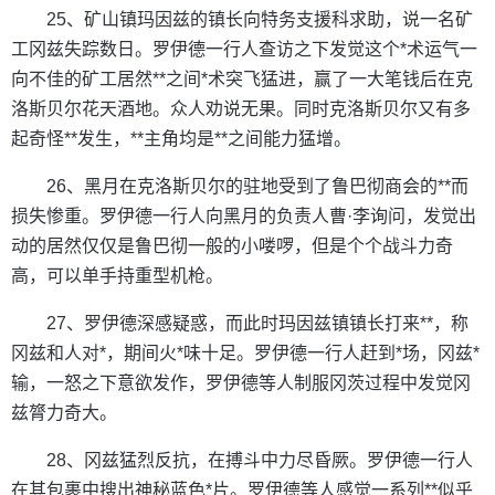
25、矿山镇玛因兹的镇长向特务支援科求助，说一名矿
工冈兹失踪数日。罗伊德一行人查访之下发觉这个*术运气一
向不佳的矿工居然**之间*术突飞猛进，赢了一大笔钱后在克
洛斯贝尔花天酒地。众人劝说无果。同时克洛斯贝尔又有多
起奇怪**发生，**主角均是**之间能力猛增。
26、黑月在克洛斯贝尔的驻地受到了鲁巴彻商会的**而
损失惨重。罗伊德一行人向黑月的负责人曹·李询问，发觉出
动的居然仅仅是鲁巴彻一般的小喽啰，但是个个战斗力奇
高，可以单手持重型机枪。
27、罗伊德深感疑惑，而此时玛因兹镇镇长打来**，称
冈兹和人对*，期间火*味十足。罗伊德一行人赶到*场，冈兹*
输，一怒之下意欲发作，罗伊德等人制服冈茨过程中发觉冈
兹膂力奇大。
28、冈兹猛烈反抗，在搏斗中力尽昏厥。罗伊德一行人
在其包裹中搜出神秘蓝色*片。罗伊德等人感觉一系列**似乎