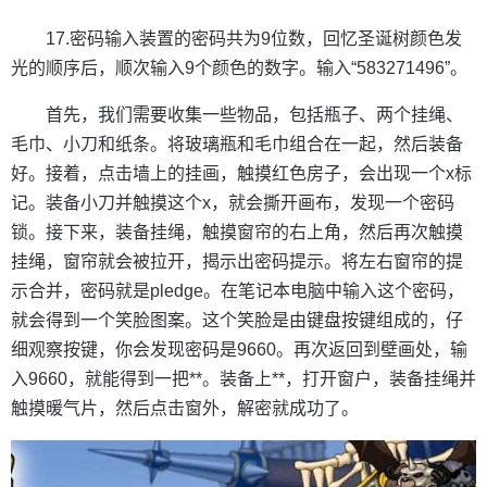
17.密码输入装置的密码共为9位数，回忆圣诞树颜色发
光的顺序后，顺次输入9个颜色的数字。输入“583271496”。
首先，我们需要收集一些物品，包括瓶子、两个挂绳、
毛巾、小刀和纸条。将玻璃瓶和毛巾组合在一起，然后装备
好。接着，点击墙上的挂画，触摸红色房子，会出现一个x标
记。装备小刀并触摸这个x，就会撕开画布，发现一个密码
锁。接下来，装备挂绳，触摸窗帘的右上角，然后再次触摸
挂绳，窗帘就会被拉开，揭示出密码提示。将左右窗帘的提
示合并，密码就是pledge。在笔记本电脑中输入这个密码，
就会得到一个笑脸图案。这个笑脸是由键盘按键组成的，仔
细观察按键，你会发现密码是9660。再次返回到壁画处，输
入9660，就能得到一把**。装备上**，打开窗户，装备挂绳并
触摸暖气片，然后点击窗外，解密就成功了。