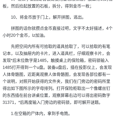
板，然后捡起放置的石板，拆分，得到金币一枚；
10、将金币放于门上，解开拼图，逃出。
拼图的话你就攒点金币直接过吧，文字不太好描述，4个
小时20个金币，lz加油。
先把空间内所有可拾取的道具拾取了，可以拾取的有笔
记本，以及抽屉内的卡片，进入道具栏，仔细观察卡片，会
发现*后末位数字是1485，触摸桌上的保险箱，密码锁输入
1485打开得到一个u盘。装备u盘后，插在投影仪上，会发现
人体骨骼图，近距离观察人体骨骼图，会发现各部位都有一
个说明，对照开始获得的文件夹，我们在门旁边的密码所里
得出如下图所示的字母排列。打开保险柜取出一个像螺丝钉
的东西插在前台讲桌位置，观察屏幕右边可以得出密码数字
31371，*后再度输入门旁边的密码锁，即可解开谜题。
1.在空箱的尸体内，拿到手电筒。