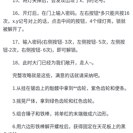
15、将灯关掉后，会发现出现了x、y的记号。
16、开灯后，在门上输入密码。左右按钮*多只能共按16
次，x.y记号对上的话，点击中间的按钮，4个绿灯亮，锁就
被解开了。
17、输入密码(右侧按钮- 3次，左侧按钮- 5次，左侧按
钮-2次，右侧按钮- 6次)，即可解锁。
18、此时大门已经为我们敞开，走人~。
完整攻略就是这些，满意的话就请采纳吧。
1.从挂在锯齿上的骷髅中拿到**齿轮，紫色齿轮和便条。
3.摇晃尸体，拿到绿色齿轮和红色齿轮。
5.组合锤子和铁棒，将单杠的末端做成六边形。
6.用六边形铁棒解开螺栓后，获得固定在天花板上的黑