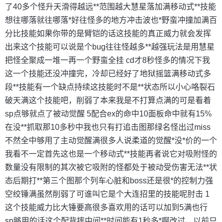
了40多个怪升天滑得越远**范围越大慧星落加满移动式**技能
想往哪落就往哪落*好往怪多的地方冲击波也*野蛮冲撞加满百
分比技能如果你带的是臂铠的话这技能的真正威力就会发挥
出来这个技能可以说是个bug往往怪越多**越强玩法是用慧星
把怪全聚成一堆一再一个野蛮全挂 cd才8秒怪多的情况下我
这一个技能还没冲撞完，冷却已经好了地狱摇篮满移动式多
段**技能有一个缺点持续这技能时不是**状态所以小心咯裂石
破天满这个技能吧，削弱了本来我是不打算点满的可是看着
sp点够就点了被动觉醒 5配合ex的命中10面板命中就有15%
在没**抓取那10多秒中我也只有打追击图那绿名怪出过miss
不然全中够用了主动觉醒满很多人说柔道的觉醒*没*价的一个
我看不一定首先这也是一个移动式**技能再者说它对吸附怪的
数量没有限制的其次被它吸附的怪都处于被动受伤害无法**状
态后期打**第三个图那个列车心脏和boss还是很*的控制力强
空绞锤满虽然削弱了可谁叫它是个大连招里的技能呢肘击 1
这个技能威力比大锤要高很多喜欢用的话可以加到5满也行
sp够用的话这个配背摔中间**时间能有1秒多*啊改过，以前只