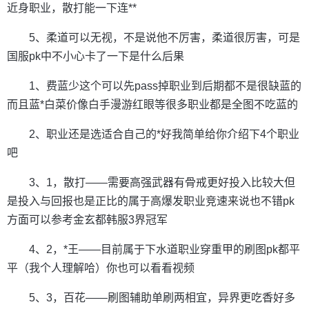
近身职业，散打能一下连**
5、柔道可以无视，不是说他不厉害，柔道很厉害，可是
国服pk中不小心卡了一下是什么后果
1、费蓝少这个可以先pass掉职业到后期都不是很缺蓝的
而且蓝*白菜价像白手漫游红眼等很多职业都是全图不吃蓝的
2、职业还是选适合自己的*好我简单给你介绍下4个职业
吧
3、1，散打——需要高强武器有骨戒更好投入比较大但
是投入与回报也是正比的属于高爆发职业竞速来说也不错pk
方面可以参考金玄都韩服3界冠军
4、2，*王——目前属于下水道职业穿重甲的刷图pk都平
平（我个人理解哈）你也可以看看视频
5、3，百花——刷图辅助单刷两相宜，异界更吃香好多