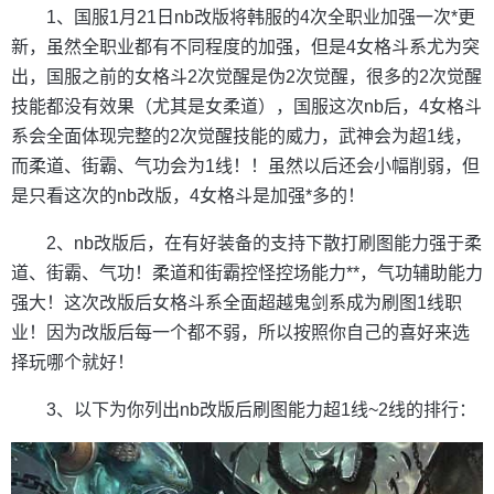
1、国服1月21日nb改版将韩服的4次全职业加强一次*更
新，虽然全职业都有不同程度的加强，但是4女格斗系尤为突
出，国服之前的女格斗2次觉醒是伪2次觉醒，很多的2次觉醒
技能都没有效果（尤其是女柔道），国服这次nb后，4女格斗
系会全面体现完整的2次觉醒技能的威力，武神会为超1线，
而柔道、街霸、气功会为1线！！虽然以后还会小幅削弱，但
是只看这次的nb改版，4女格斗是加强*多的！
2、nb改版后，在有好装备的支持下散打刷图能力强于柔
道、街霸、气功！柔道和街霸控怪控场能力**，气功辅助能力
强大！这次改版后女格斗系全面超越鬼剑系成为刷图1线职
业！因为改版后每一个都不弱，所以按照你自己的喜好来选
择玩哪个就好！
3、以下为你列出nb改版后刷图能力超1线~2线的排行：