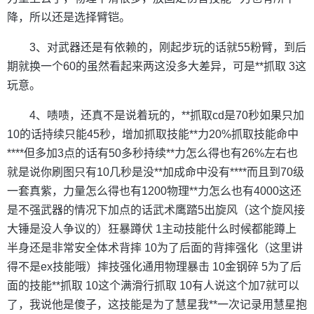
降，所以还是选择臂铠。
3、对武器还是有依赖的，刚起步玩的话就55粉臂，到后
期就换一个60的虽然看起来两这没多大差异，可是**抓取 3这
玩意。
4、啧啧，还真不是说着玩的，**抓取cd是70秒如果只加
10的话持续只能45秒，增加抓取技能**力20%抓取技能命中
****但多加3点的话有50多秒持续**力怎么得也有26%左右也
就是说你刷图只有10几秒是没**加成命中没有****而且到70级
一套真紫，力量怎么得也有1200物理**力怎么也有4000这还
是不强武器的情况下加点的话武术鹰踏5出旋风（这个旋风接
大锤是没人争议的）狂暴蹲伏 1主动技能什么时候都能蹲上
半身还是非常安全体术背摔 10为了后面的背摔强化（这里讲
得不是ex技能哦）摔技强化通用物理暴击 10金钢碎 5为了后
面的技能**抓取 10这个满滑行抓取 10有人说这个加7就可以
了，我说他是傻子，这技能是为了慧星我**一次记录用慧星抱