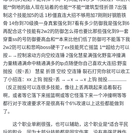
能**倒地的敌人现在站着的也能**不能**建筑型怪折颈 7出强
制这个技能加5的话 1秒僵直连大招不够用加7刚刚好钢筋铁
骨 14你到70级换一身真紫强化到7看有多少防御我是强化到6
再配合这个技能有2w2的防御怎么得也要比那些强化到9一套
穿重ss的号防御要高血和**本来比他们低了防御可不能落下我
2w2防可以和悲鸣boss硬干了ex技能死亡摇篮 1**超给力可以
按←→控制滚动方向空绞连锤 2强化慧星满强化野蛮冲撞满
力量精通满命中精通满多的tp点随便你自己喜欢大连招:野蛮
抛投（按↑丢） 慧星 折颈 空绞 空连锤 裂石打完你就可以收工
了小招连：xx 上钩 抛投↑丢 →→x →→x 上钩 抛投................
（反正抛投可以连很多技能，像往上丢再跳起来追着裂石
啊，或者等它落下来摇篮啊或等它怪落下来一个冲撞啊等等
都行对于攻速要求不是很高有个6%攻速以上这些都能做到
了。
这个职业单刷很强，也可以辅助，这个职业是*适合平民
玩的职业，因为大部分技能都是固定伤害，没有高强武器伤