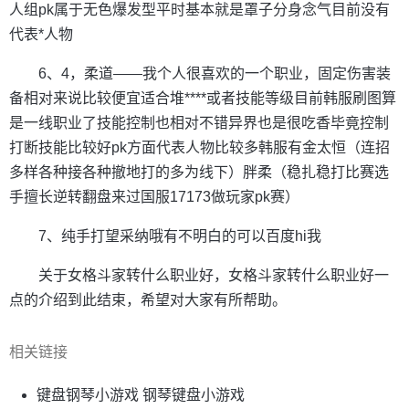
人组pk属于无色爆发型平时基本就是罩子分身念气目前没有
代表*人物
6、4，柔道——我个人很喜欢的一个职业，固定伤害装
备相对来说比较便宜适合堆****或者技能等级目前韩服刷图算
是一线职业了技能控制也相对不错异界也是很吃香毕竟控制
打断技能比较好pk方面代表人物比较多韩服有金太恒（连招
多样各种接各种撤地打的多为线下）胖柔（稳扎稳打比赛选
手擅长逆转翻盘来过国服17173做玩家pk赛）
7、纯手打望采纳哦有不明白的可以百度hi我
关于女格斗家转什么职业好，女格斗家转什么职业好一
点的介绍到此结束，希望对大家有所帮助。
相关链接
键盘钢琴小游戏 钢琴键盘小游戏