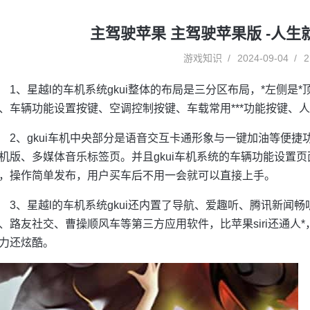
主驾驶苹果 主驾驶苹果版 -人
游戏知识
2024-09-04
2
1、星越l的车机系统gkui整体的布局是三分区布局，*左侧是*顶
、车辆功能设置按键、空调控制按键、车载常用***功能按键、
2、gkui车机中央部分是语音交互卡通形象与一键加油等便
机版、多媒体音乐标签页。并且gkui车机系统的车辆功能设置
，操作简单发布，用户买车后不用一会就可以直接上手。
3、星越l的车机系统gkui还内置了导航、爱趣听、腾讯新闻
、路友社交、曹操顺风车等第三方应用软件，比苹果siri还通人
力还炫酷。