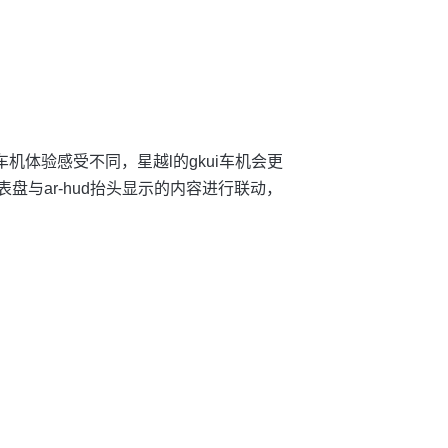
车机体验感受不同，星越l的gkui车机会更
盘与ar-hud抬头显示的内容进行联动，