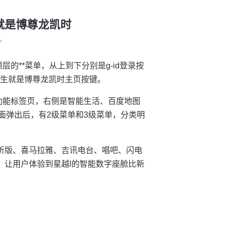
生就是博尊龙凯时
°
层的**菜单，从上到下分别是g-id登录按
人生就是博尊龙凯时主页按键。
捷功能标签页，右侧是智能生活、百度地图
页面弹出后，有2级菜单和3级菜单，分类明
畅听版、喜马拉雅、吉讯电台、唱吧、闪电
*，让用户体验到星越l的智能数字座舱比新