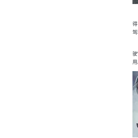
得
驾
驶
用