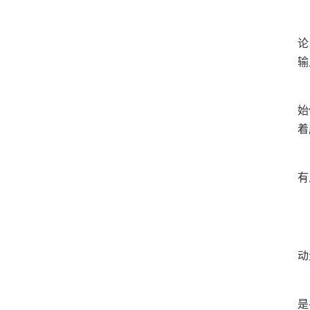
论
输
始
着
有
动
是