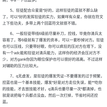
高，平a一下也血多。
5、狂徒配合众星是*好的，这样狂徒的蓝就不那么缺
了，可以*好的发挥狂徒的实力，如果咩有众星，你就在符文
上下些功夫，多带上两个回蓝符文就很不错。
6、一般狂徒带线6级前尽量补刀，控线，毕竟你清兵太
容易了，等6级就有了爆发的资本，可以一套秒掉对方。狂徒
也可以压线，只要带好眼，你可以疯狂的压对方在塔下，没
有一个adc能和狂徒对清兵能力，这样你的经济会压对方不
少，对方gank你因为眼位保护也可以很好的逃离。不过这样
对辅助的压力比较大。
7、q无虚发，是狂徒的爆发凭证~不要爆发的过于频繁，
控蓝也是一个基本技能，爆发*好是对方走位失误，能**吃你
的技能，才去放技能才好，q清兵也要尽量一次*都清掉，也
就是说把每个兵都点没血，然后一次打掉，节省时间还控
蓝。