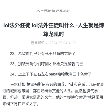
人生就是博尊龙凯时
lol法外狂徒 lol法外狂徒叫什么 -人生就是博
尊龙凯时
游戏知识
2024-09-04
2°
22、希望你们已经有死于非命的觉悟了
23、别装死啊你们哼刚才那枪只是警告而已
24、上上下下左右左右baba哈哈我有三十条命了
马尔科姆·格雷福斯是有名的佣兵、*徒和窃贼，凡是他到
过的城邦或帝国，都在通缉悬赏他的人头。虽然他脾气暴
躁，但却非常讲究黑道的义气，他的**散弹枪“命运”就经常用
来纠正背信弃义之事。