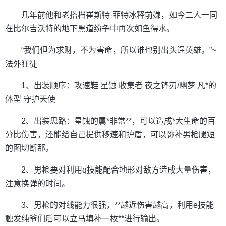
几年前他和老搭档崔斯特·菲特冰释前嫌，如今二人一同
在比尔吉沃特的地下黑道纷争中再次如鱼得水。
“我们但为求财，不为害命，所以谁也别出头逞英雄。”~
法外狂徒
1、出装顺序：攻速鞋 星蚀 收集者 夜之锋刃/幽梦 凡*的
体型 守护天使
2、出装思路：星蚀的属*非常**，可以造成*大生命的百
分比伤害，还能给自己提供移速和护盾，可以弥补男枪腿短
的图切断那。
2、男枪要对利用q技能配合地形对敌方造成大量伤害，
注意换弹的时间。
3、男枪的对线能力很强，**越近伤害越高，利用e技能
触发纯爷们后可以立马填补一枚**进行输出。