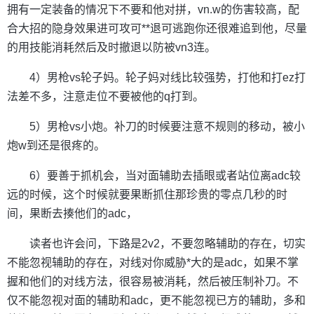
拥有一定装备的情况下不要和他对拼，vn.w的伤害较高，配
合大招的隐身效果进可攻可**退可逃跑你还很难追到他，尽量
的用技能消耗然后及时撤退以防被vn3连。
4）男枪vs轮子妈。轮子妈对线比较强势，打他和打ez打
法差不多，注意走位不要被他的q打到。
5）男枪vs小炮。补刀的时候要注意不规则的移动，被小
炮w到还是很疼的。
6）要善于抓机会，当对面辅助去插眼或者站位离adc较
远的时候，这个时候就要果断抓住那珍贵的零点几秒的时
间，果断去揍他们的adc，
读者也许会问，下路是2v2，不要忽略辅助的存在，切实
不能忽视辅助的存在，对线对你威胁*大的是adc，如果不掌
握和他们的对线方法，很容易被消耗，然后被压制补刀。不
仅不能忽视对面的辅助和adc，更不能忽视已方的辅助，多和