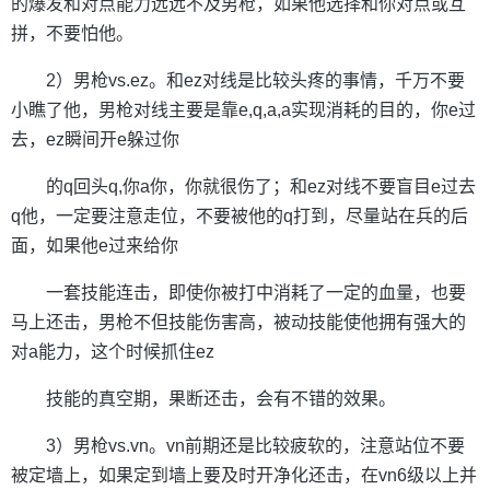
的爆发和对点能力远远不及男枪，如果他选择和你对点或互
拼，不要怕他。
2）男枪vs.ez。和ez对线是比较头疼的事情，千万不要
小瞧了他，男枪对线主要是靠e,q,a,a实现消耗的目的，你e过
去，ez瞬间开e躲过你
的q回头q,你a你，你就很伤了；和ez对线不要盲目e过去
q他，一定要注意走位，不要被他的q打到，尽量站在兵的后
面，如果他e过来给你
一套技能连击，即使你被打中消耗了一定的血量，也要
马上还击，男枪不但技能伤害高，被动技能使他拥有强大的
对a能力，这个时候抓住ez
技能的真空期，果断还击，会有不错的效果。
3）男枪vs.vn。vn前期还是比较疲软的，注意站位不要
被定墙上，如果定到墙上要及时开净化还击，在vn6级以上并