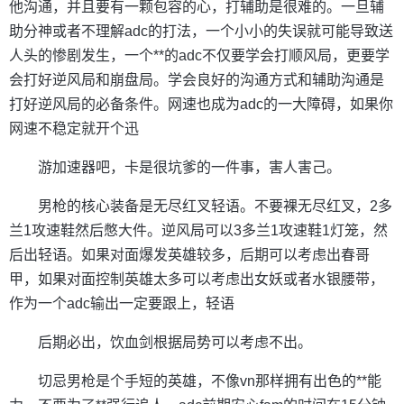
他沟通，并且要有一颗包容的心，打辅助是很难的。一旦辅
助分神或者不理解adc的打法，一个小小的失误就可能导致送
人头的惨剧发生，一个**的adc不仅要学会打顺风局，更要学
会打好逆风局和崩盘局。学会良好的沟通方式和辅助沟通是
打好逆风局的必备条件。网速也成为adc的一大障碍，如果你
网速不稳定就开个迅
游加速器吧，卡是很坑爹的一件事，害人害己。
男枪的核心装备是无尽红叉轻语。不要裸无尽红叉，2多
兰1攻速鞋然后憋大件。逆风局可以3多兰1攻速鞋1灯笼，然
后出轻语。如果对面爆发英雄较多，后期可以考虑出春哥
甲，如果对面控制英雄太多可以考虑出女妖或者水银腰带，
作为一个adc输出一定要跟上，轻语
后期必出，饮血剑根据局势可以考虑不出。
切忌男枪是个手短的英雄，不像vn那样拥有出色的**能