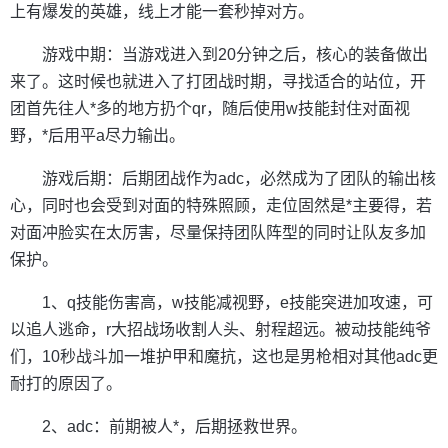
上有爆发的英雄，线上才能一套秒掉对方。
游戏中期：当游戏进入到20分钟之后，核心的装备做出
来了。这时候也就进入了打团战时期，寻找适合的站位，开
团首先往人*多的地方扔个qr，随后使用w技能封住对面视
野，*后用平a尽力输出。
游戏后期：后期团战作为adc，必然成为了团队的输出核
心，同时也会受到对面的特殊照顾，走位固然是*主要得，若
对面冲脸实在太厉害，尽量保持团队阵型的同时让队友多加
保护。
1、q技能伤害高，w技能减视野，e技能突进加攻速，可
以追人逃命，r大招战场收割人头、射程超远。被动技能纯爷
们，10秒战斗加一堆护甲和魔抗，这也是男枪相对其他adc更
耐打的原因了。
2、adc：前期被人*，后期拯救世界。