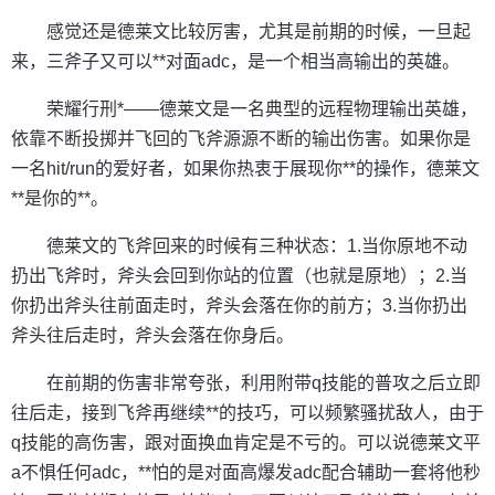
感觉还是德莱文比较厉害，尤其是前期的时候，一旦起
来，三斧子又可以**对面adc，是一个相当高输出的英雄。
荣耀行刑*——德莱文是一名典型的远程物理输出英雄，
依靠不断投掷并飞回的飞斧源源不断的输出伤害。如果你是
一名hit/run的爱好者，如果你热衷于展现你**的操作，德莱文
**是你的**。
德莱文的飞斧回来的时候有三种状态：1.当你原地不动
扔出飞斧时，斧头会回到你站的位置（也就是原地）；2.当
你扔出斧头往前面走时，斧头会落在你的前方；3.当你扔出
斧头往后走时，斧头会落在你身后。
在前期的伤害非常夸张，利用附带q技能的普攻之后立即
往后走，接到飞斧再继续**的技巧，可以频繁骚扰敌人，由于
q技能的高伤害，跟对面换血肯定是不亏的。可以说德莱文平
a不惧任何adc，**怕的是对面高爆发adc配合辅助一套将他秒