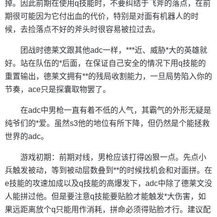
掉。因此前期在使用q技能时，不要纠结于飞斧的落点，在前
期很可能因为它付出血的代价，特别是对面有机器人的时
候，去捡落点不好的斧头时很容易被拉过去。
团战时德莱文跟其他adc一样，***近、威胁*大的英雄就
好。站在队伍的*后面，在保证自己安全的情况下用q技能的
重置输出，德莱文拥有**的残局收割能力，一旦局势陷入你的
节奏，ace只是探囊取物罢了。
在adc中男枪一直有着不低的人气，其霸气的外形无疑是
纯爷们的*爱。虽然s3他的地位有所下降，但仍然是个能拯救
世界的adc。
游戏初期：前期对线，男枪应该打得凶狠一点。先点小
兵触发被动，等到被动层数叠到**的时候找机会和对面拼。在
e技能的攻速加成以及q技能的高爆发下，adc中除了德莱文没
人能拼过他。但是要注意q技能要贴脸才能触发*大伤害，如
果远距离放个q只能用作消耗，拼命必须得贴脸才行。建议配