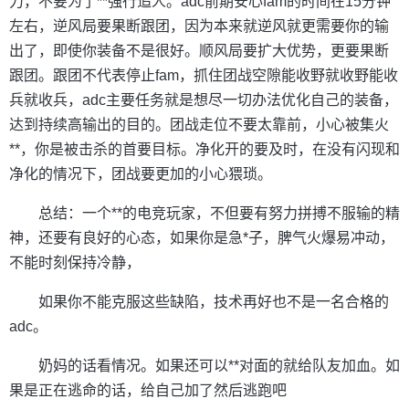
力，不要为了**强行追人。adc前期安心fam的时间在15分钟
左右，逆风局要果断跟团，因为本来就逆风就更需要你的输
出了，即使你装备不是很好。顺风局要扩大优势，更要果断
跟团。跟团不代表停止fam，抓住团战空隙能收野就收野能收
兵就收兵，adc主要任务就是想尽一切办法优化自己的装备，
达到持续高输出的目的。团战走位不要太靠前，小心被集火
**，你是被击杀的首要目标。净化开的要及时，在没有闪现和
净化的情况下，团战要更加的小心猥琐。
总结：一个**的电竞玩家，不但要有努力拼搏不服输的精
神，还要有良好的心态，如果你是急*子，脾气火爆易冲动，
不能时刻保持冷静，
如果你不能克服这些缺陷，技术再好也不是一名合格的
adc。
奶妈的话看情况。如果还可以**对面的就给队友加血。如
果是正在逃命的话，给自己加了然后逃跑吧