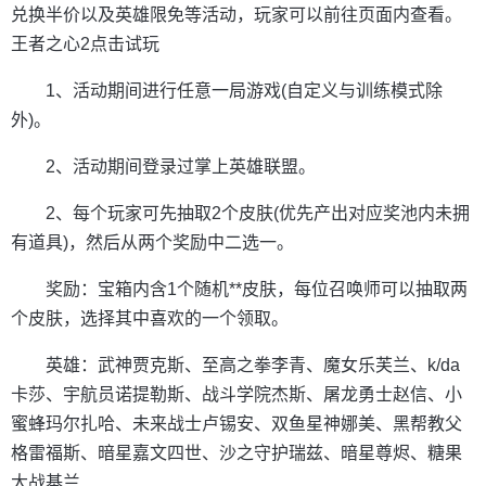
兑换半价以及英雄限免等活动，玩家可以前往页面内查看。
王者之心2点击试玩
1、活动期间进行任意一局游戏(自定义与训练模式除
外)。
2、活动期间登录过掌上英雄联盟。
2、每个玩家可先抽取2个皮肤(优先产出对应奖池内未拥
有道具)，然后从两个奖励中二选一。
奖励：宝箱内含1个随机**皮肤，每位召唤师可以抽取两
个皮肤，选择其中喜欢的一个领取。
英雄：武神贾克斯、至高之拳李青、魔女乐芙兰、k/da
卡莎、宇航员诺提勒斯、战斗学院杰斯、屠龙勇士赵信、小
蜜蜂玛尔扎哈、未来战士卢锡安、双鱼星神娜美、黑帮教父
格雷福斯、暗星嘉文四世、沙之守护瑞兹、暗星尊烬、糖果
大战基兰