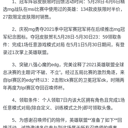
1、冠军阵容皮肤限时回馈活动时间：5月28日-6月6日精
选rng战队在msi比赛中使用过的英雄：134款皮肤限时半价，
27款限定皮肤限时销售。
2、庆祝rng勇夺2021季中冠军赛冠军将在后续推出rng冠
军纪念图标。夺冠皮肤贺礼5月28日-5月30日23：59领取条
件：完成1场任意游戏模式对局 在5月1日5月30日期间，有登
录过1次掌上英雄联盟。
3、突破八强心魔的edg，完美诠释了2021英雄联盟全球
总决赛的主题词“不破、不立”。经过五局比赛的激烈角逐，来
自lpl赛区的edg*终以3：2击败lck赛区的卫冕冠军dk，时隔两
年再度为lpl赛区夺回召唤师杯。
4、领取条件：个人领取7日内该大区拥有角色且完成1场
任意模式对局(除自定义、训练模式之外)即可领取头像。
5、为感谢召唤师们的陪伴，英雄联盟**准备了如下**回
馈活动，诚挚邀请各位参与到这场属于所有召唤师的盛事