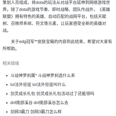
策划人员组成，将dota的玩法从对战平台延伸到网络游戏世
界。除了dota的游戏节奏、即时战略、团队作战外，《英雄
联盟》拥有特色的英雄、自动匹配的战网平台，包括天赋
树、召唤师系统、符文等元素，让玩家感受全新的英雄对
战。
关于edg冠军**皮肤宝箱的内容到此结束，希望对大家有
所帮助。
相关链接
斗战神罗刹属* 斗战神罗刹选什么系
lol法外狂徒 lol法外狂徒叫什么
剑灵成长礼包 剑灵成长礼包活动过了还能领吗
dnf南部溪谷 dnf南部溪谷怎么去
剑网3霸刀 剑网3霸刀怎么样