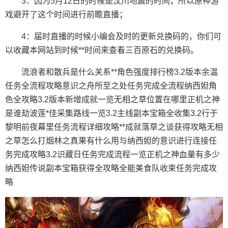
3：因为5月12日的时候是汶川地震的时间，所以原神游
戏避开了这个时间进行前瞻直播；
4：届时直播的时候小编会及时的更新兑换码的，你们可
以收藏本网站到时候**时间来查看三百原石的兑换码。
流浪者和散兵是什么关系**角色强度排行榜3.2版本余温
任务全流程攻略意识之舟所至之处任务完成全流程纳西妲角
色全攻略3.2版本新增成就一览无相之草位置在哪里正机之神
是谁劫波莲*佳采集路线一览3.2主线副本宝箱全收集3.2行于
黎明前夜幕里任务流程详细攻略**成就落草之谈获得攻略无相
之草怎么打烟林之真果有什么用与纳西妲的意识进行连接任
务完成攻略3.2识藏日任务完成流程一览正机之神血量有多少
纳西妲传说副本宝箱获得全攻略全能美食队收束任务完成攻
略