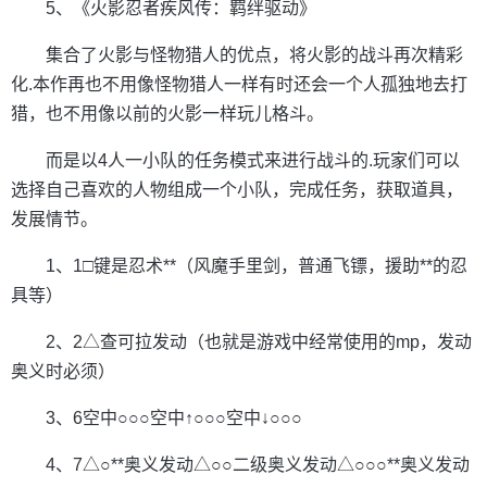
5、《火影忍者疾风传：羁绊驱动》
集合了火影与怪物猎人的优点，将火影的战斗再次精彩
化.本作再也不用像怪物猎人一样有时还会一个人孤独地去打
猎，也不用像以前的火影一样玩儿格斗。
而是以4人一小队的任务模式来进行战斗的.玩家们可以
选择自己喜欢的人物组成一个小队，完成任务，获取道具，
发展情节。
1、1□键是忍术**（风魔手里剑，普通飞镖，援助**的忍
具等）
2、2△查可拉发动（也就是游戏中经常使用的mp，发动
奥义时必须）
3、6空中○○○空中↑○○○空中↓○○○
4、7△○**奥义发动△○○二级奥义发动△○○○**奥义发动