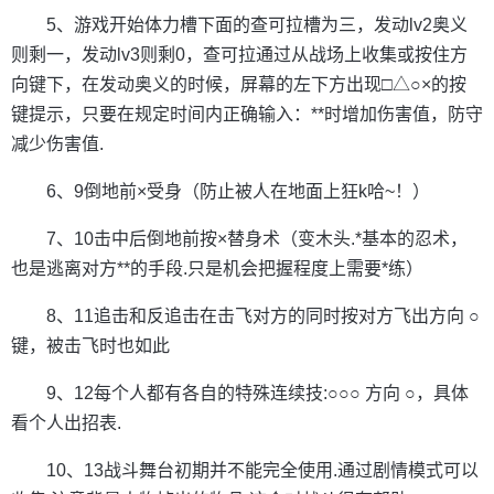
5、游戏开始体力槽下面的查可拉槽为三，发动lv2奥义
则剩一，发动lv3则剩0，查可拉通过从战场上收集或按住方
向键下，在发动奥义的时候，屏幕的左下方出现□△○×的按
键提示，只要在规定时间内正确输入：**时增加伤害值，防守
减少伤害值.
6、9倒地前×受身（防止被人在地面上狂k哈~！）
7、10击中后倒地前按×替身术（变木头.*基本的忍术，
也是逃离对方**的手段.只是机会把握程度上需要*练）
8、11追击和反追击在击飞对方的同时按对方飞出方向 ○
键，被击飞时也如此
9、12每个人都有各自的特殊连续技:○○○ 方向 ○，具体
看个人出招表.
10、13战斗舞台初期并不能完全使用.通过剧情模式可以