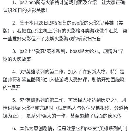
1、ps2 psp所有火影格斗游戏封面及介绍！让大家正确
认识28日的火影美版！
2、鉴于本月28日即将发售的psp版的火影究*英雄（美
版），我把在p系主机上所有的火影格斗类游戏做个汇总，帮
一些爱好火影但不了太解火影游戏的玩家扫扫盲
3、ps2上**款究*英雄系列，boss是大蛇丸，剧情为*早
期的火影故事
4、究*英雄系列的第二作，加入了许多新人物，特别是
鼬帅哥和鲨鱼酷哥的加入使游戏大受好评，剧情开始围绕晓
的**展开
5、究*英雄系列的第三作，可选择人物达到历史之*，剧
情讲述到火影**部完结时（就是鸣人与佐住兄弟相残，分道扬
镳为止），是系列*强大的一作，甚至超越了后面的疾风传
6、本作为原创剧情，但是注意它和ps2究*英雄系列的制