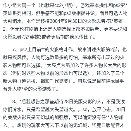
作小组为同一个（也就是cc2小组），游戏基本操作和ps2究*
英雄系列相同，但手感不能和ps2版相提并论。而且可选人物
大副缩水，本作是移植2004年9月30日的火影忍者-究*英雄
2，但无论在剧情上还是人物选择上都不如后者，更不要说和
火影忍者-究*英雄3或者更后期的疾风传比了。
7、ps2上目前**的火影格斗作，故事讲述火影第2部，也
就是疾风传。人物可选数量多的可怕，基本所有出现过的火
影人物都可以选择。*大亮点为新加入了许多人物长大后的形
态（但同时这些人物以前的形态也可以选），还加入了三个
新人物（迪达拉、蝎和千代婆婆）。可以说是目前除ndsl平
台外人物*全的火影游戏了。
8、*后我想告之那些期待28日美版火影的人，不是我泼
你们冷水，只是希望越大失望越大。。so，放平心态，28日
的美版火影只是无幻城的加强版，可以确定没有任**人物加
入。。想玩的玩家大可去下以前的无幻城，毕竟日版配音才