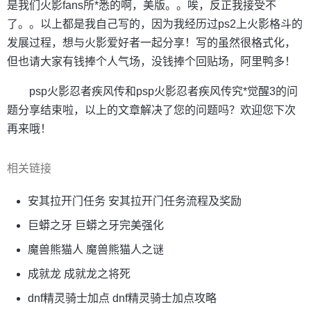
是我们火影fans所*悉的啊，美版。。唉，反正我接受不
了。。以上都是我自己写的，因为我经历过ps2上火影格斗的
发展过程，想与火影爱好者一起分享！写的虽然很格式化，
但也请大家有钱捧个人气场，没钱捧个回贴场，阿里鸭多！
psp火影忍者疾风传和psp火影忍者疾风传究*觉醒3的问
题分享结束啦，以上的文章解决了您的问题吗？欢迎您下次
再来哦！
相关链接
安其拉开门任务 安其拉开门任务流程及奖励
巨蟒之牙 巨蟒之牙完美强化
魔兽熊猫人 魔兽熊猫人之谜
成就龙 成就龙之将死
dnf精灵骑士加点 dnf精灵骑士加点攻略