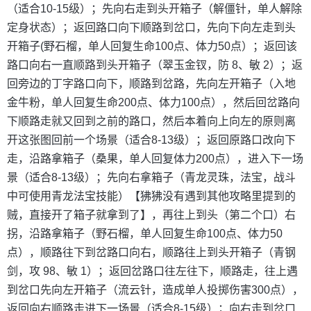
（适合10-15级）；先向右走到头开箱子（解僵针，单人解除
定身状态）；返回路口向下顺路到岔口，先向下向左走到头
开箱子(野石榴，单人回复生命100点、体力50点）；返回该
路口向右一直顺路到头开箱子（翠玉金钗，防 8、敏 2）；返
回旁边的丁字路口向下，顺路到岔路，先向左开箱子（入地
金牛粉，单人回复生命200点、体力100点），然后回岔路向
下顺路走就又回到之前的路口，然后本着向上向左的原则离
开这张图回前一个场景（适合8-13级）；返回原路口改向下
走，沿路拿箱子（桑果，单人回复体力200点），进入下一场
景（适合8-13级）；先向右拿箱子（青龙灵珠，法宝，战斗
中可使用青龙法宝技能）【狒狒没有遇到其他攻略里提到的
贼，直接开了箱子就拿到了】，再往上到头（第二个口）右
拐，沿路拿箱子（野石榴，单人回复生命100点、体力50
点），顺路往下到岔路口向右，顺路往上到头开箱子（青钢
剑，攻 98、敏 1）；返回岔路口往左往下，顺路走，往上遇
到岔口先向左开箱子（流云针，造成单人投掷伤害300点），
返回向右顺路走进下一场景（适合8-15级）；向右走到岔口