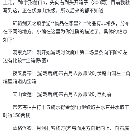
上走，到t字形岔口b，先向右到头开箱子（300两）目前我就
写到这，正在伏魔山练级，所以后来的都不知道
轩辕剑天之痕手游**物品在哪里？**物品有非常多，分布
在不同的地方，小编在这里为你准确的描述了，具体的信息
如下：
洞察光环：刚开始游戏时伏魔山第二场景条向下阶梯左
边有比较**宝箱得(图)
夜叉肩带：(游戏后期)带古月去救师父时伏魔山洞左上角
墙壁暗道内宝箱
天山雪莲：(游戏后期)带古月去救师父时巨剑前
帮乞丐往井打十五碗水得金创*再继续取井水直井水取干
时得150两钱
蓝格怪衣：月河村客栈方(乞丐面用方向键向上、向右底