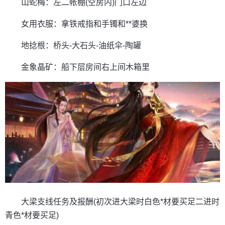
山蛇梅：左二帐棚(空房内)门口左边
女用衣服：拿铁戒指和手镯和**婆换
地捻根：桥头-大石头-油纸伞-陶罐
金象晶矿：船下层房间右上间木箱里
大梁支线任务及报酬(初次进大梁时白色*材要买足二进时
青色*材要买足)