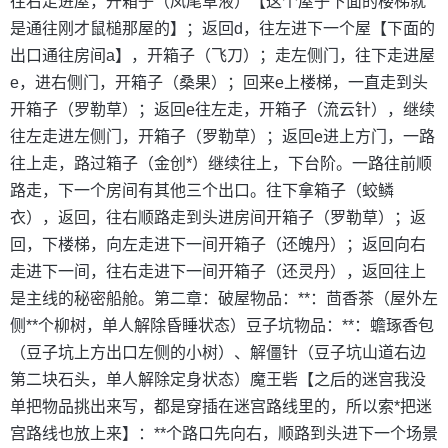
往右走进屋，开箱子（凤尾草液）【这个屋子下面的楼梯就
是通往刚才鼠槌那屋的】；返回d，往左进下一个屋【下面的
出口通往房间a】，开箱子（飞刀）；走左侧门，往下走进屋
e，进右侧门，开箱子（桑果）；回来e上楼梯，一直走到头
开箱子（罗勒草）；返回e往左走，开箱子（流云针），继续
往左走进左侧门，开箱子（罗勒草）；返回e进上方门，一路
往上走，路过箱子（金创*）继续往上，下台阶。一路往前顺
路走，下一个房间有其他三个出口。往下拿箱子（蛟鳞
衣），返回，往右顺路走到头进房间开箱子（罗勒草）；返
回，下楼梯，向左走进下一间开箱子（还魄丹）；返回向右
走进下一间，往右走进下一间开箱子（还灵丹），返回往上
是主线的秘密船舱。第二章：破屋物品：**：茴香茶（屋外左
侧**个柳树，单人解除昏睡状态）豆子坑物品：**：蟾琢香包
（豆子坑上方出口左侧的小树）、解僵针（豆子坑山道右边
第二块石头，单人解除定身状态）魔王砦【之后的迷宫我没
单把物品挑出来写，都是穿插在迷宫路线里的，所以索*把迷
宫路线也放上来】：**个路口先向右，顺路到头进下一个场景