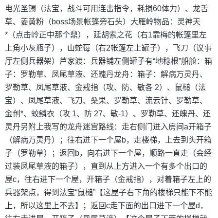
电光圣镯（法宝，战斗可用连击指令，耗损60体力）、龙舌
草、姜黄粉（boss场景帐篷旁石头）大雁岭物品：灵神天
*（点击岭正中那个鼎），延胡索之花（右1霏梅的帐篷里左
上角小灰瓶子），山蛇莓（右2帐篷左上罐子），飞刀（议事
厅左侧兵器架）芦家渡：兵器铺左侧罐子有“地稔根”船舱：箱
子：罗勒草、凤尾草液、还魄丹龙舟：箱子：解病万灵丹、
罗勒草、凤尾草液、金戒指（攻、防、敏各 2）、鼠槌（法
宝）、凤尾草液、飞刀、桑果、罗勒草、流云针、罗勒草、
金创*、蛟鳞衣（攻 1、防 27、敏-1）、罗勒草、还魄丹、还
灵丹另附上我写的龙舟迷宫路线：走右侧门进入房间a开箱子
（解病万灵丹）；往右进下一个屋b，走楼梯，上去到头开箱
子（罗勒草）；返回b，向右进下一个屋，顺路一直走（会经
过装凤尾草液的箱子），直到从上方进入一个有多个出口的
屋c，往右进下一个屋，开箱子（金戒指），对着箱子左上的
兵器架点，得到法宝“鼠槌”【这屋子右下角的楼梯只能下不能
上，所以这里上不去】；返回c走下面的出口进下一个屋d，