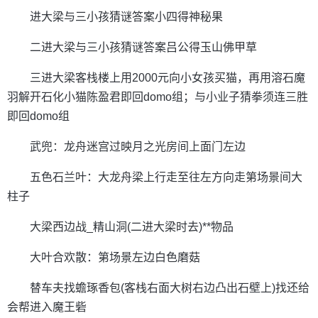
进大梁与三小孩猜谜答案小四得神秘果
二进大梁与三小孩猜谜答案吕公得玉山佛甲草
三进大梁客栈楼上用2000元向小女孩买猫，再用溶石魔
羽解开石化小猫陈盈君即回domo组；与小业子猜拳须连三胜
即回domo组
武兜：龙舟迷宫过映月之光房间上面门左边
五色石兰叶：大龙舟梁上行走至往左方向走第场景间大
柱子
大梁西边战_精山洞(二进大梁时去)**物品
大叶合欢散：第场景左边白色磨菇
替车夫找蟾琢香包(客栈右面大树右边凸出石壁上)找还给
会帮进入魔王砦