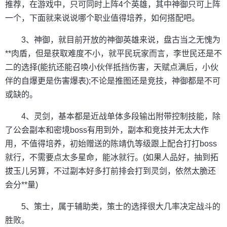
推荐，在游戏中，只可同时上阵4个英雄，其中神御只可上阵
一个，下面就来说说哪个职业值得培养，如何搭配吧。
3、神御，就目前开放的神御英雄来说，盘古当之无愧为
**肉盾，但是获取难度不小，就平民玩家而言，李世民还是不
二的选择(能抗还能召唤小伙伴抵挡伤害，天赋点满后，小伙
伴的自爆更是伤害爆表);不论是推图还是竞技，神御都是不可
或缺的。
4、灵剑，基本都是近战单体多段输出附带控制技能，除
了公会副本和密境boss有用到外，副本和竞技并无太大作
用，不值得培养，初始赠送的陈靖仇等级跟上配合打打boss
就行，不需要点太多星命，能冰就行。(如果人品好，抽到拓
拔玉儿另算，不过副本好多打前排会打到灵剑，依然太脆还
会分**量)
5、策士，属于辅助类，策士的选择很大几率决定战斗的
胜败。