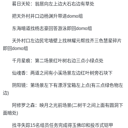
晷日天轮：翁居向左上边大石右边有草处
把天外村井口边杨渊升带进domo组
东海暗道找杨志豪回答游泳即回domo组
天外村口左边民宅墙壁上找林耀元帮找齐三色慧星碎片
即回domo组
千月星痕：第二场景红叶树右边三点小绿点处
仙魂香：两道之间有小溪场景左边红叶树旁石块下
阴阳镜：第场景左下有漂浮宝箱左上点(有三点绿色物左
边)
阿修罗之森：映月之光前场景(二树干之间上面有圆洞下
面暗处)
找寻失踪15名组员任务完成得玉佛印和投币式铠甲