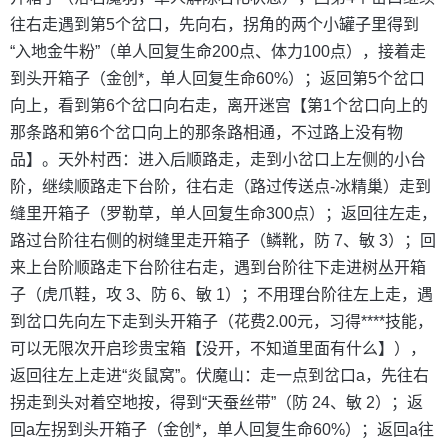
往右走遇到第5个岔口，先向右，拐角的两个小罐子里得到
“入地金牛粉”（单人回复生命200点、体力100点），接着走
到头开箱子（金创*，单人回复生命60%）；返回第5个岔口
向上，看到第6个岔口向右走，离开迷宫【第1个岔口向上的
那条路和第6个岔口向上的那条路相通，不过路上没有物
品】。天外村西：进入后顺路走，走到小岔口上左侧的小台
阶，继续顺路走下台阶，往右走（路过传送点-冰精巢）走到
缝里开箱子（罗勒草，单人回复生命300点）；返回往左走，
路过台阶往右侧的树缝里走开箱子（鳞靴，防 7、敏 3）；回
来上台阶顺路走下台阶往右走，遇到台阶往下走进树丛开箱
子（虎爪鞋，攻 3、防 6、敏 1）；不用理台阶往左上走，遇
到岔口先向左下走到头开箱子（花费2.00元，习得****技能，
可以无限次开启珍贵宝箱【没开，不知道里面有什么】），
返回往左上走进“炎鼠窝”。伏魔山：走一点到岔口a，先往右
拐走到头对着空地按，得到“天蚕丝带”（防 24、敏 2）；返
回a左拐到头开箱子（金创*，单人回复生命60%）；返回a往