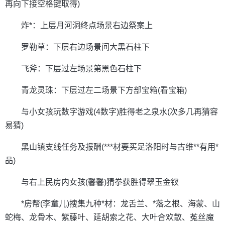
再向下接空格键取得)
炸*：上层月河洞终点场景右边祭案上
罗勒草：下层右边场景间大黑石柱下
飞斧：下层过左场景第黑色石柱下
青龙灵珠：下层过左二场景下方部宝箱(看宝箱)
与小女孩玩数字游戏(4数字)胜得老之泉水(次多几再猜容
易猜)
黑山镇支线任务及报酬(***材要买足洛阳时与古维**有用*
品)
与右上民房内女孩(馨馨)猜拳获胜得翠玉金钗
*房帮(李童儿)搜集九种*材：龙舌兰、*落之根、海蒙、山
蛇梅、龙骨木、紫藤叶、延胡索之花、大叶合欢散、菟丝魔