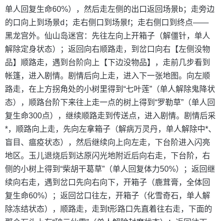
单人回复生命60%），然后走左侧的出口返回场景b；走旁边
的口向上到场景d；走右侧口到场景f；走右侧口到终点——
黑龙宫外。仙山岛迷宫：先往左向上开箱子（解僵针，单人
解除定身状态）；返回向右顺路走，到岔口向右【左侧没物
品】顺路走，遇到台阶向上【下边没物品】，走前几步看到
帐篷，进入剧情。剧情后向上走，进入下一张地图。向左顺
路走，在上方拐角处的小树里得到“七叶莲”（单人解除鬼降状
态），顺路台阶下来往上走一点的树上得到“罗勒草”（单人回
复生命300点），继续顺路走到传送点，进入剧情。剧情后采
*，顺路向上走，先向左拿箱子（解病万灵丹，单人解除中*、
盲目、瘟疫状态），然后继续向上向左走，下台阶进入闪亮
地区。玉儿退烧后到达原闪光地附近后向右走，下台阶，右
侧的小树上得到“柴胡干葛草”（单人回复体力50%）；返回继
续向右走，遇到岔口先向右向下，开箱子（鹿茸膏，全体回
复生命60%）；返回岔口往左，开箱子（化雪奇石，单人解
除冻结状态），顺路走，走到t形路口先直着往右走，下面的