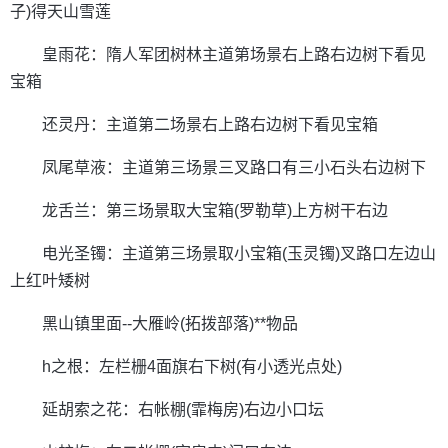
子)得天山雪莲
皇雨花：隋人军团树林主道第场景右上路右边树下看见
宝箱
还灵丹：主道第二场景右上路右边树下看见宝箱
凤尾草液：主道第三场景三叉路口有三小石头右边树下
龙舌兰：第三场景取大宝箱(罗勒草)上方树干右边
电光圣镯：主道第三场景取小宝箱(玉灵镯)叉路口左边山
上红叶矮树
黑山镇里面--大雁岭(拓拨部落)**物品
h之根：左栏栅4面旗右下树(有小透光点处)
延胡索之花：右帐棚(霏梅房)右边小口坛