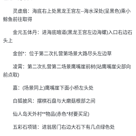
灵虚扇：海底右上处黑龙王宫左--海水深处(呈黑色)乘小
鲸鱼前往取得
金元五体丹：进海底暗道(黑龙王宫左边海螺)入口右边石
头上
金创*：位于第二次扎营第场景大路尽头左边草
凌霄：第二次扎营第二场景鹰嘴崖前树(站鹰嘴崖尖部向
前点取)
嘉：(场景同上)鹰嘴崖下面小桥左头处
白狐披风：摆棋石盘与大磨菇根部之间
仙人岛天外村**物品(赤色*材要买足)
五彩石项链：进翁居门右边大石下有几点绿色处