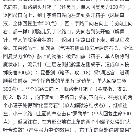
先向右，顺路到头开箱子（还灵丹，单人回复灵力100点）；
返回岔口向上，到十字路口先向左走到头开箱子（凤尾草
液，全体回复生命500点）；回十字路口向右向上（或向上向
右，都一样）顺路走到丁字路口，先向右到头开箱（解僵
针，单人解除定身状态），返回丁字路口往下走，看见程咬
金。东莱物品**：仙魄香（乞丐右侧蓝顶房屋后的石头，全体
回复灵力40%）船上的物品：破元仙露（箱子，单人解除封
魔状态），流云针（上层左侧船舱里左侧桌子，造成单人投
掷伤害300点）；昆吾剑（箱子，攻 118）采*洞迷宫：进洞
顺着往前走（**个拐角处的草里有“罗勒草”，单人回复生命
300点），**个岔路口向上，顺路走开箱子（金戒指，攻 2、
防 2、敏 2），向下走到十字路口；先向下向左，在拐角的两
个小罐子处得到“化雪奇石”（单人解除冻结状态），继续往
左，小十字路口上面的草点击有“罗勒草”（单人回复生命300
点）；返回往右，在方形空地右上角的两个小罐子处得到“大
叶合欢散”（产生强力中*的效用），右下角的草处得到“嘉果”