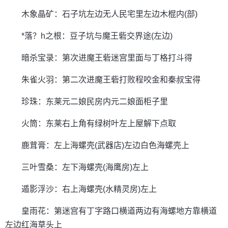
木象晶矿：石子坑左边无人民宅里左边木棍内(部)
*落？h之根：豆子坑与魔王砦交界途(左边)
暗杀宝录：第次进魔王砦迷宫里面与丁格打斗得
朱雀火羽：第二次进魔王砦打败程咬金和秦叔宝得
珍珠：东莱元二娘民房内元二娘面柜子里
火筒：东莱右上角有绿树叶左上屋解下点取
鹿茸膏：左上海螺壳(武器店)左边白色海螺壳上
三叶雪桑：左下海螺壳(海鹰房)左上
遁影浮沙：右上海螺壳(水精灵房)左上
皇雨花：第迷宫有丁字路口横道两边有海螺地方靠横道
左边红海草头上