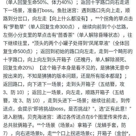
（单人回复生命50%、体力40%）；返回十字路口向右走进
下一场景，准备打boss。鱼肚迷宫：遇到路口先向上走，顺
路到分岔口，向左走【向上什么都没有】，**个拐角的草点击
有“罗勒草”（单人回复生命300点），继续向前到个小岔路，
左侧小分支里的草点击有“茴香茶”（单人解除昏睡状态），往
下继续往里，*顶头的两个小罐子处得到“凤尾草液”（全体回
复生命500点）；返回到初始的路口向左走，走到一个畸形的
十字路口，向上向左到头开箱子（还魄丹，单人解除濒死、
回复生命20%）【这个箱子本身是看不见的，是狒狒无意中
按出来的，不知是狒狒的版本问题，还是所有版本都是】；
返回路口，向下进下一场景；走到头开箱子（五结簪，攻
3、防 10）；返回上一场景，向左走，顺路开箱子（五结
簪，攻 3、防 10），走到头进下一场景；继续往前走，到传
送点，会提示“即将挑战boss，是否挑战？”，选“正有此意！”
进入剧情。贝壳海迷宫：通过各传送点在6个图里传来传去，
总共就俩箱子。**个场景（场景a）拿箱子（龙鳞手套，防
7），向右进场景b，走**个口上拐进场景c；开箱子（金创*，