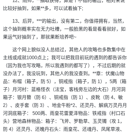
12、雨师，**抽取获得，算是个不错的输出，相对来说
比较好抽到，如果**多，可以试着抽下;
13、后羿，***的输出，没有第二，你值得拥有，当然，
这个抽到概率实在无力吐槽，一般脸黑的看是看看就好，如
果运气好抽到了，那就果断培养吧~
这个网上貌似没人总结过，其他人的攻略也多数集中在
主线或成就1000点上；我可以把我目前玩的遇到的都告诉你
（因为我也写攻略，所以我遇到的都写了），不过后期的就
没办法了，我没玩到，其他人的我没查到。**章：伏魔山物
品：布帽（箱子，防 5），铜戒指（箱子，防 1），5两（箱
子）月河村：蓝格怪衣（法宝，客栈旁左边的大石）月河洞
箱子：银月簪（防 6）、铜戒指（防 1）、皮靴（防 4、敏
2）、皮手套（防 3）、地金牛粉*2、还灵丹、解病万灵丹月
河洞底箱子： 500两、雨皇花雷夏泽物品：铁戒指（村口石
头）营地森林物品：箱子：飞斧、罗勒草、玉灵镯（攻 1，
防 4）还灵丹、还魄丹石头：雨皇花、还魂丹、凤尾草液、