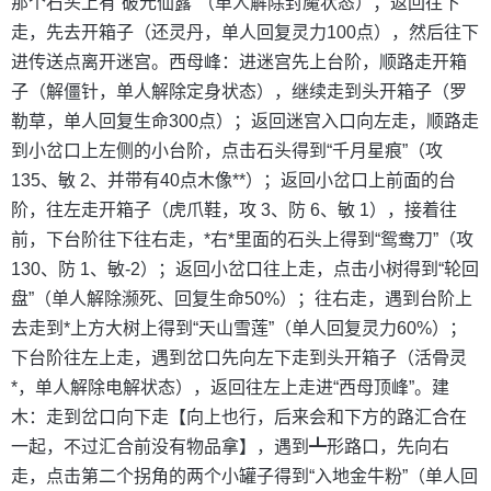
那个石头上有“破元仙露”（单人解除封魔状态）；返回往下
走，先去开箱子（还灵丹，单人回复灵力100点），然后往下
进传送点离开迷宫。西母峰：进迷宫先上台阶，顺路走开箱
子（解僵针，单人解除定身状态），继续走到头开箱子（罗
勒草，单人回复生命300点）；返回迷宫入口向左走，顺路走
到小岔口上左侧的小台阶，点击石头得到“千月星痕”（攻
135、敏 2、并带有40点木像**）；返回小岔口上前面的台
阶，往左走开箱子（虎爪鞋，攻 3、防 6、敏 1），接着往
前，下台阶往下往右走，*右*里面的石头上得到“鸳鸯刀”（攻
130、防 1、敏-2）；返回小岔口往上走，点击小树得到“轮回
盘”（单人解除濒死、回复生命50%）；往右走，遇到台阶上
去走到*上方大树上得到“天山雪莲”（单人回复灵力60%）；
下台阶往左上走，遇到岔口先向左下走到头开箱子（活骨灵
*，单人解除电解状态），返回往左上走进“西母顶峰”。建
木：走到岔口向下走【向上也行，后来会和下方的路汇合在
一起，不过汇合前没有物品拿】，遇到┻形路口，先向右
走，点击第二个拐角的两个小罐子得到“入地金牛粉”（单人回