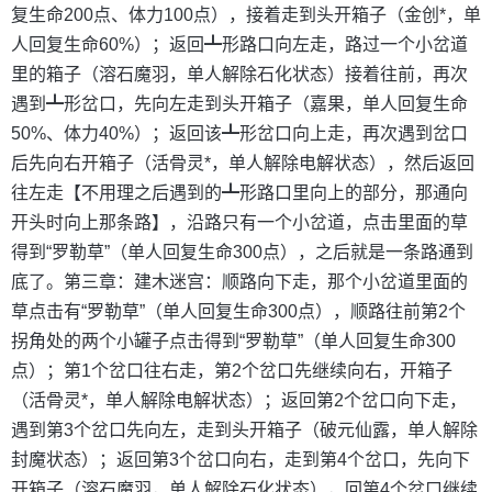
复生命200点、体力100点），接着走到头开箱子（金创*，单
人回复生命60%）；返回┻形路口向左走，路过一个小岔道
里的箱子（溶石魔羽，单人解除石化状态）接着往前，再次
遇到┻形岔口，先向左走到头开箱子（嘉果，单人回复生命
50%、体力40%）；返回该┻形岔口向上走，再次遇到岔口
后先向右开箱子（活骨灵*，单人解除电解状态），然后返回
往左走【不用理之后遇到的┻形路口里向上的部分，那通向
开头时向上那条路】，沿路只有一个小岔道，点击里面的草
得到“罗勒草”（单人回复生命300点），之后就是一条路通到
底了。第三章：建木迷宫：顺路向下走，那个小岔道里面的
草点击有“罗勒草”（单人回复生命300点），顺路往前第2个
拐角处的两个小罐子点击得到“罗勒草”（单人回复生命300
点）；第1个岔口往右走，第2个岔口先继续向右，开箱子
（活骨灵*，单人解除电解状态）；返回第2个岔口向下走，
遇到第3个岔口先向左，走到头开箱子（破元仙露，单人解除
封魔状态）；返回第3个岔口向右，走到第4个岔口，先向下
开箱子（溶石魔羽，单人解除石化状态），回第4个岔口继续