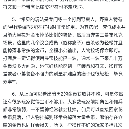
符文和一些带有此属*的**符也不难获取。
5、*常见的玩法是专门练一个打刷野蛮人，野蛮人特有
的“寻找物品”技能在打钱时非常好用。为其搭配一套低成本并
且能大量提升金币掉落比例的装备，然后直奔第三幕崔凡克
场景，这里的几个议会成员（俗称瘸子）击杀较为轻松并且
能掉落非常多的金币，全程小弟输出，人物控场保命即可。
打完后一定记得使用寻宝技能挖一波，通常一波下来几十万
金币没多大问题，运气好还能挖到一些装备和符文，操作较
差或者小弟装备不强力的刷噩梦难度的瘸子也很轻松，毕竟
效率**。
6、从上面可以看出暗黑2的金币获取并不难，可是依然
还有很多玩家觉得金币不够用。大多数玩家前期角色和佣兵
都非常脆弱，一不留神经常就会挂掉，佣兵可以直接回家花
金币复活，但人物挂掉则经常会掉落大量金币，哪怕存在仓
库的金币也同样会损失，所以一些操作不好的玩家多挂几次