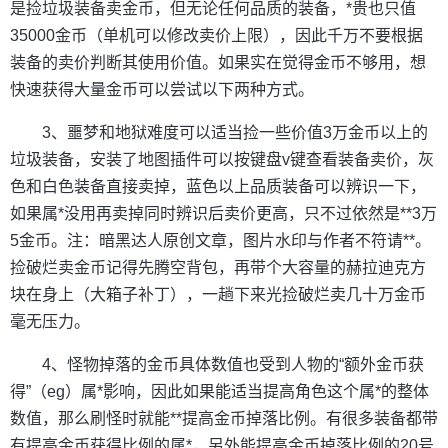
是捡垃圾装备卖金币，但无论任何品质的装备，*贵也只值
35000金币（单机可以修改卖价上限），因此千万不要根据
装备的卖价判断其使用价值。如果实在觉得金币不够用，想
快速获得大量金币可以尝试以下两种方式。
3、噩梦和地狱难度可以适当捡一些价值3万金币以上的
垃圾装备，安装了地图插件可以按键盘v键查看装备卖价，灰
色和白色装备直接卖掉，蓝色以上品质装备可以辨识一下，
如果属*没用再卖掉同时辨识后卖价更高，只不过依然是**3万
5金币。注：暗黑达人原创文章，图片水印与作者不符请**。
捡破烂卖金币记得先腾空背包，再带个大容量的赫拉迪克方
块在身上（大箱子补丁），一趟下来光捡破烂卖几十万金币
毫无压力。
4、怪物掉落的金币具体数值也受到人物的“额外金币获
得”（eg）属*影响，因此如果能适当提高角色这个属*的整体
数值，那么刷怪时就能**提高金币掉落比例。有很多装备都带
有提高金币获得比例的属*，另外能提高金币掉落比例的20号