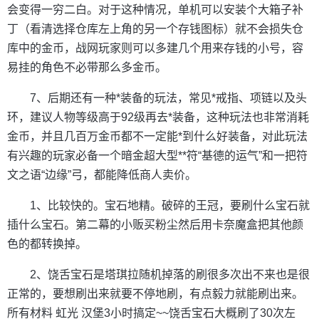
会变得一穷二白。对于这种情况，单机可以安装个大箱子补
丁（看清选择仓库左上角的另一个存钱图标）就不会损失仓
库中的金币，战网玩家则可以多建几个用来存钱的小号，容
易挂的角色不必带那么多金币。
7、后期还有一种*装备的玩法，常见*戒指、项链以及头
环，建议人物等级高于92级再去*装备，这种玩法也非常消耗
金币，并且几百万金币都不一定能*到什么好装备，对此玩法
有兴趣的玩家必备一个暗金超大型**符“基德的运气”和一把符
文之语“边缘”弓，都能降低商人卖价。
1、比较快的。宝石地精。破碎的王冠，要刷什么宝石就
插什么宝石。第二幕的小贩买粉尘然后用卡奈魔盒把其他颜
色的都转换掉。
2、饶舌宝石是塔琪拉随机掉落的刷很多次出不来也是很
正常的，要想刷出来就要不停地刷，有点毅力就能刷出来。
所有材料 虹光 汉堡3小时搞定~~饶舌宝石大概刷了30次左