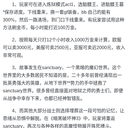
1、玩家可在进入炼狱模式act1，选骷髅王、进骷髅王墓
*保存进度。下线重来，换一套gf装备，bb 自己的能有
300%，然后一路清场，到门口下线重来。有玩家尝试用这种
方法刷金币，每小时能打近100万金。
2、按照每天只打12个小时收入1000万金来计算，欧服
可以卖3000元，美服可卖2500元，亚服可卖近2000元，收入
非常可观。
3、故事发生在sanctuary，一个黑暗的魔幻世界。这个
世界里的大多数居民不知道的是，二十多年前曾经涌现出一
批英勇强大的英雄，从地下世界**势力的手中拯救了
sanctuary世界。很多曾经直接面对地狱之师的勇士们，即便
从战争中幸存下来，也都已经神智错乱。
4、而其他大部分战士则选择埋葬这一段可怕的记忆，让
思绪从恐惧中解脱。在《暗黑破坏神3》中，玩家将重返
sanctuary，再次与各种各样的恶魔怪物展开殊死搏斗。