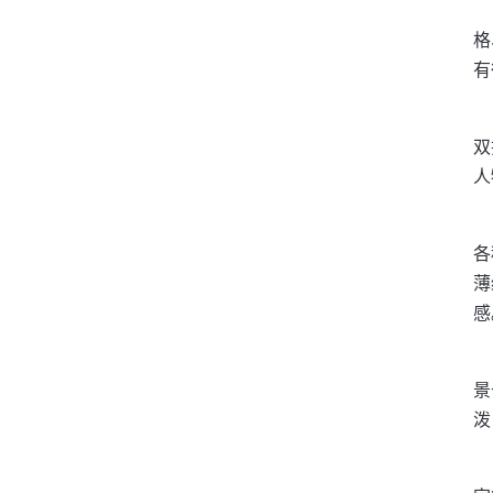
格
有
双
人
各
薄
感
景
泼