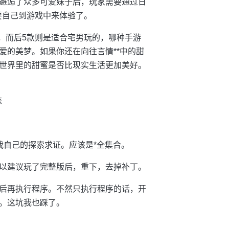
邂逅了众多可爱妹子后，玩家需要通过日
要自己到游戏中来体验了。
类，而后5款则是适合宅男玩的，哪种手游
爱的美梦。如果你还在向往言情**中的甜
世界里的甜蜜是否比现实生活更加美好。
恋
i等 我自己的探索求证。应该是*全集合。
*。所以建议玩了完整版后，重下，去掉补丁。
后再执行程序。不然只执行程序的话，开
。这坑我也踩了。