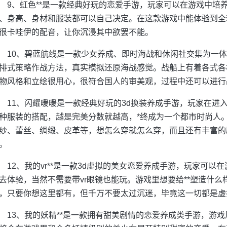
9、虹色**是一款经典好玩的恋爱手游，玩家可以在游戏中培养
、身高、身材和服装都可以自己决定。在这款游戏中能体验到全
很卡哇伊的配音，让你沉浸其中欲罢不能。
10、碧蓝航线是一款少女养成、即时海战和休闲社交集为一
排式策略作战方法，真实模拟还原海战感觉。战船上有着各式各
物风格和立绘很用心，很符合国人的审美观，过程中还可以进行
11、闪耀暖暖是一款经典好玩的3d换装养成手游，玩家在进
种服装的搭配，越是完美分数就越高，*终成为一个都市时尚人
纱、蕾丝、绸缎、皮革等，想怎么穿就怎么穿，而且还有丰富的
。
12、我的vr**是一款3d虚拟的美女恋爱养成手游，玩家可以在
去体验，当然不需要带vr眼镜也能玩。游戏里想要给**塑造什么
，只要你想这里都有，但千万不要太过沉迷，毕竟这一切都是虚
13、我的妖精**是一款拥有甜美剧情的恋爱养成类手游，游