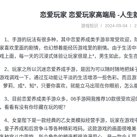
恋爱玩家 恋爱玩家高端局 -人
游戏知识
2024-09-04
2
1、手游的玩法有很多种，其中恋爱养成类手游非常受欢迎，
家喜欢里面的剧情，也幻想着能经历游戏里的剧情。由于生活中
戏上面，每一天的沉浸式体验让玩家很是上*，男生如此，女生
2、玩家之所以沉迷恋爱养成手游，是因为可以随时随地把妹
游戏调戏一下，通过互动能让平淡的生活增添一些色彩。而且游
*、萝莉、成*、知*，只要你喜欢，就能立马出现在你眼前，怎么
3、目前恋爱养成类手游众多，06手游网我推荐10款很受欢
，看看有没有你珍藏在玩的呢？
4、女皇陛下是一款经典的乙女类模拟经营手游，玩家在游戏
、皇子养成和后宫争斗等各种精彩戏码。这款游戏的画面很唯美
各种宫斗中周旋，每个角色的塑造都很浪漫用心，是一款令人耳