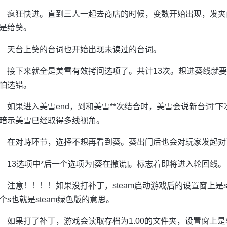
疯狂快进。直到三人一起去商店的时候，变数开始出现，发夹
是给葵。
天台上葵的台词也开始出现未读过的台词。
接下来就全是美雪有效拷问选项了。共计13次。想进葵线就要
怕选错。
如果进入美雪end，到和美雪**次结合时，美雪会说新台词“下
暗示美雪已经取得多线视角。
在对峙环节，选择不想再看到葵。葵出门后也会对玩家发起对
13选项中*后一个选项为[葵在撒谎]。标志着即将进入轮回线。
注意！！！！如果没打补丁，steam启动游戏后的设置窗上是st
个s也就是steam绿色版的意思。
如果打了补丁，游戏会读取存档为1.00的文件夹，设置窗上