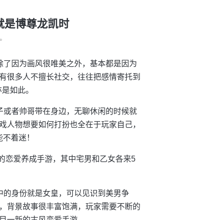
生就是博尊龙凯时
°
除了因为画风很唯美之外，基本都是因为
有很多人不擅长社交，往往把感情寄托到
亦是如此。
子或者帅哥带在身边，无聊休闲的时候就
戏人物想要如何打扮也全在于玩家自己，
能不着迷！
迎的恋爱养成手游，其中宅男和乙女各来5
中的身份就是女皇，可以见识到美男争
，背景故事很丰富饱满，玩家需要不断的
目一新的古风恋爱手游。