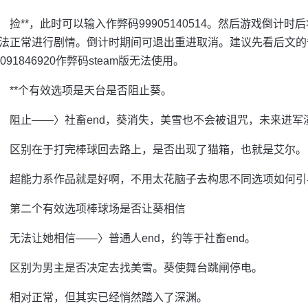
捡**，此时可以输入作弊码99905140514。然后游戏倒计
法正常进行剧情。倒计时期间可退出重进取消。建议先看后文的
8091846920作弊码steam版无法使用。
**个有效选项是天台是否阻止葵。
阻止——〉社畜end，葵消失，美雪也不会被诅咒，未来进军
区别在于打完棒球回去路上，是否出现了猫箱，也就是艾尔。
超能力系作品就是好啊，不用太花脑子去构思不同选项如何引
第二个有效选项棒球场是否让葵相信
无法让她相信——〉普通人end，约等于社畜end。
区别为男主是否决定去找美雪。葵使舞台跳闸停电。
相对正常，但其实已经悄然踏入了深渊。