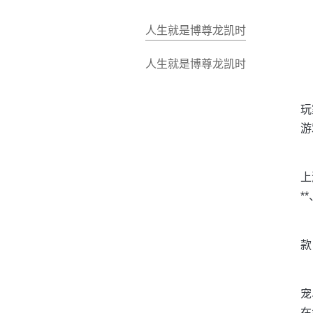
人生就是博尊龙凯时
人生就是博尊龙凯时
玩
游
上
*
款
宠
在