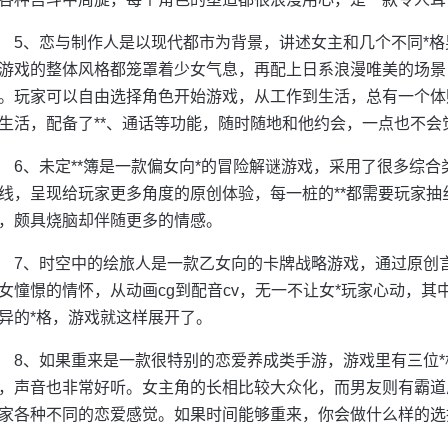
5、恋与制作人是以现代都市为背景，讲述女主和几个不同*
游戏的整体风格都笼罩着少女气息，再配上日系浪漫唯美的场景
。玩家可以自由选择角色开始游戏，从工作到生活，总有一个体
生活，配备了**、通话等功能，随时随地和他约会，一点也不会
6、未定**簿是一款偏女向*的冒险解谜游戏，采用了很多综
线，呈现给玩家更多角度的原创体验，每一桩的**都需要玩家
，颇具烧脑却伴随更多的情感。
7、时空中的绘旅人是一款乙女向的卡牌战略游戏，通过原创言
女憧憬的情怀，从动画cg到配音cv，无一不让女*玩家心动，
异的*格，游戏就这样展开了。
8、如果重来是一款很特别的恋爱养成类手游，游戏里有三位*
，声音也非常好听。女主角的长相比较大众化，而男友则有霸道
家各种不同的恋爱感觉。如果时间能够重来，你会做什么样的选