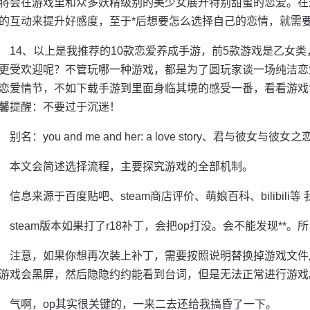
将会在游戏里和众多妖精级别的美少女展开特别甜蜜的恋爱。在
的互动来提升好感度，至于*后想要怎么选择自己的恋情，就需
14、以上是我推荐的10款恋爱养成手游，前5款游戏是乙女
更受欢迎呢？不管玩哪一种游戏，都是为了圆玩家谈一场纯洁恋
恋爱情节，不如下载手游到里面身临其境的感受一番，看看游戏
馨提醒：不要过于沉迷！
别名：you and me and her: a love story、君与彼女与彼女之
本文会简述选择流程，主要探究游戏的全部机制。
信息来源于百度贴吧、steam商店评价、萌娘百科、bilibil
steam版本如果打了r18补丁，会把op打没。会不能发现*
注意，如果你想再次装上补丁，需要按照说明替换掉游戏文件
游戏会黑屏，然后隐隐约约能看到台词，但是无法正常进行游戏
气啊，op其实很关键的，一来二去还给我搞昏了一下。