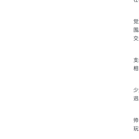
觉
围
交
支
相
少
迥
帅
玩