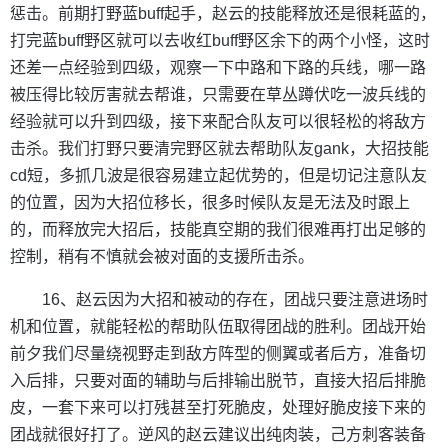
惩击。前期打野蓝buff起手，赵云的技能释放还是很耗蓝的，
打完蓝buff野区就可以去收红buff野区余下的两个小怪，这时
还差一点经验到四级，观察一下中路和下路的兵线，哪一路
被压得比较厉害就去帮谁，只需要在草丛蹲伏吃一波兵线的
经验就可以升到四级，接下来配合队友可以很轻松的将敌方
击杀。我们打野只要清完野区就去帮助队友gank，大招技能
cd短，多抓几波是很容易建立起优势的，但是切记注意队友
的位置，因为大招位移长，很多时候队友是无法及时跟上
的，而释放完大招后，技能真空期的我们很难再打出足够的
控制，稍有不慎就会被对面的支援所击杀。
16、赵云因为大招和被动的存在，团战只要注意进场时
机和位置，就能轻松的帮助队伍取得团战的胜利。团战开始
前夕我们尽量绕视野走到敌方阵型的侧翼或者后方，准备切
入后排，只要对面的辅助与后排输出脱节，直接大招后排脆
皮，一套下来可以打残甚至打死脆皮，处理好脆皮接下来的
团战就很好打了。逆风的赵云建议出纯肉装，己方刺客装备