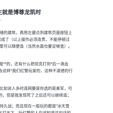
-人生就是博尊龙凯时
°
绪的建筑，再用左键点到建筑页面按钮上
建成了（以上操作必须连贯，不能停顿过
里可以随便造（当然水面也要足够宽）。
的，都是**的，还有什么把坦克打到*后一滴血
会这样*我们红警玩家的，这种不道德的行
比如说人多时连网要是你选的是美军，可
道的，但是我发现死了之后还可以继续造；
持久战；而且现在一般玩的都是“冰天雪
矿车打天下，玩红警的人应该知道这句话的