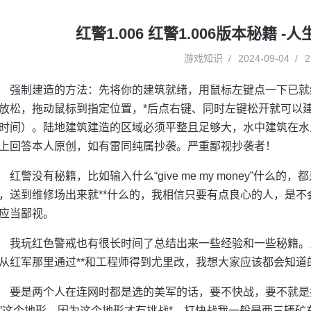
红警1.006 红警1.006版本秘籍 
游戏知识
2024-09-04
2
强制建造的方法：先将你的建筑就绪，用鼠标左键点一下已就
放松，拖动鼠标到指定位置，*后点右键、同时左键松开就可以
时间）。陆地建筑建造的区域必须平整且足够大，水中建筑在水
上回答本人原创，如有雷同纯属抄袭。严重鄙视抄袭者！
红警没有秘籍，比如输入什么“give me my money”什么
，送到维修场出来就**什么的，我相信只要有点良心的人，是不
应当鄙视。
我玩红色警戒也有很长时间了总结出来一些经验和一些秘籍。
从红军那里通过**和工程师得到尤里改，我想大家应该都会知
要是两个人在连网时都是选的美军的话，要不快战，要不就是
”这个地形，因为这个地形才有挑战*，打快战我一般是两三辆