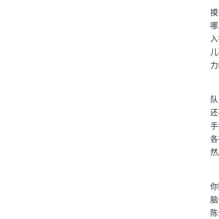
摸
哪
入
儿
力
队
还
手
各
然
你
脑
陈