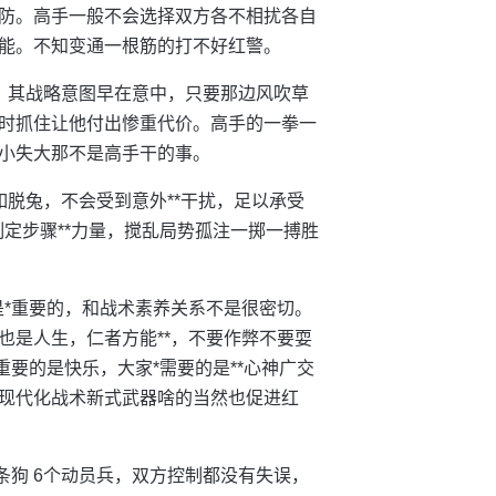
防。高手一般不会选择双方各不相扰各自
能。不知变通一根筋的打不好红警。
，其战略意图早在意中，只要那边风吹草
时抓住让他付出惨重代价。高手的一拳一
小失大那不是高手干的事。
脱兔，不会受到意外**干扰，足以承受
定步骤**力量，搅乱局势孤注一掷一搏胜
是*重要的，和战术素养关系不是很密切。
也是人生，仁者方能**，不要作弊不要耍
要的是快乐，大家*需要的是**心神广交
现代化战术新式武器啥的当然也促进红
5条狗 6个动员兵，双方控制都没有失误，