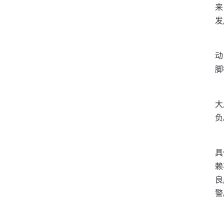
来
发
动
脚
大
负
具
赖
良
警