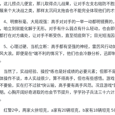
，这儿捞点儿便宜，那儿取得点儿战果，让对手左支右绌防不胜
展来个大决战之类，那样太沉闷太拖沓也不能完全体现他们的才
4、明察秋毫、大局观强：高手对对手的一举一动都明镜赛的
，咱立刻就能化解于无形。对手有什么弱点有什么轻动，也会即
都打在对方痛处，让对手不断受伤，直至彻底倒下；目光短浅因
5、心理过硬、当机立断：高手都有坚强的神经，雷厉风行动如
风大浪。即便是在*端不利的情况下，他们也会冷静分析，迅即制
。
当然了，实战经验、操控*练也是好成绩的必要元素；但那不
体操作不谈，本人实战很少，算不得高手，但也有些感悟。游戏
不要偷，实在打不过就*快认输，高手要有高手风范。况且游戏*重
朋。心胸开阔好奇进取的也会节节提升，学学孙子兵法三十六计
。
红警2中，两家火拚坦克，a家有20辆坦克，b家有18辆坦克 