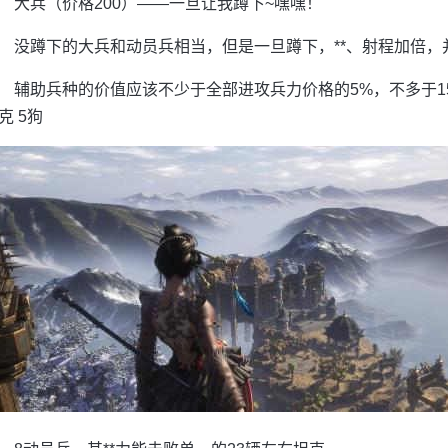
大兵（价格200）——一旦让我蹲下~嘿嘿！
没蹲下的大兵和动员兵相当，但是一旦蹲下，**、射程加倍
辅助兵种的价值应该不少于全部进攻兵力价格的5%，不多于1
克 5狗