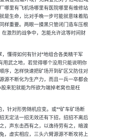
厂哪里有飞机场哪里有医院哪里有维修站
就是生命，比对手晚一步可能就意味着陷
同样重要。两眼一摸黑只管闭门造车压根
星，在激烈的战争中，怎能允许这等时间财
掌，懂得如何有针对*地组合各类精干军
都有用武之地，若觉得哪个没用只能说明你
顺序，怎样快速把矿场开到矿区又防住对
源源不断化为生产力，而且一兵一卒都会
小股来犯就能为所欲为端掉老窝也是枉
，针对形势随机应变。或**矿车矿场断
招无定法一招无效还有下招，招招不离后
之，声东击西有之，以逸待劳有之，暗渡
兔，虚实相应，三头六臂源源不断攻将上