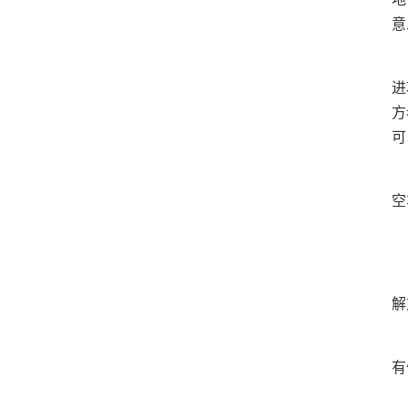
意
进
方
可
空
解
有