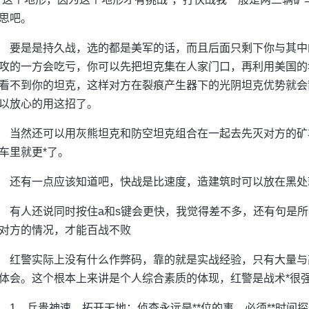
思吧。
要是是持久战，选的都是美军的话，而且后面只剩下你与其中
攻的一方会吃亏，你可以先把坦克集在人家门口，再利用美国的
看不到你的坦克，这样对方在裂痕产生器下的光阴坦克优势就会
以放心的用这招了。
当然还可以用灰熊坦克和防空坦克组合在一起去先灭对方的矿
车里就更*了。
还有一点应该知道吧，快战是比速度，造建筑时可以放在黑处
有人还说同时按住a和s键会更快，我觉得差不多，还有句是
对方的情况，才能百战不败
红警实际上没有什么作弊码，靠的就是实战经验，只有大量与
体会。这个根本上来讲是个人综合素质的体现，红警是战术*很
1、兵贵神速、拓开天地：侦查永远是**位的事。必须**时