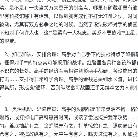
清。是不是有一夫当关万夫莫开的制高点，哪里有矿藏哪里有油
里有科技馆哪里有建筑，以做到胸有成竹不打无准备之仗。时间
被动，尤其有双方必争之地的时候。当然了设法破坏对手的侦查
不知对手何许人也，这**是菜鸟一大标志。美系不要依赖**卫
的浪费。
2、知己知彼、安排合理：高手对自己手下的技战特点了如指
，懂得对手**的特点其可能采用的战术。红警里各兵种各设施
不识它的长处。高手的经济军事相得益彰两手都硬，各设施出的
打击……安排得非常科学合理。高手的金钱总是细水长流，进帐
得其所，形成良*循环。否则纵然富可敌国还手无缚鸡之力人家
。
3、灵活机动、思路连贯：高手的头脑都是非常灵活不拘一格的
财路，或打掉电厂高科赢得时间，或端了雷达掩护我军攻势……
勺。釜底抽薪有之，金蝉脱壳有之，打草惊蛇有之，调虎离山有
仓有之，欲擒故纵有之，无中生有有之，瞒天过海有之。动如脱