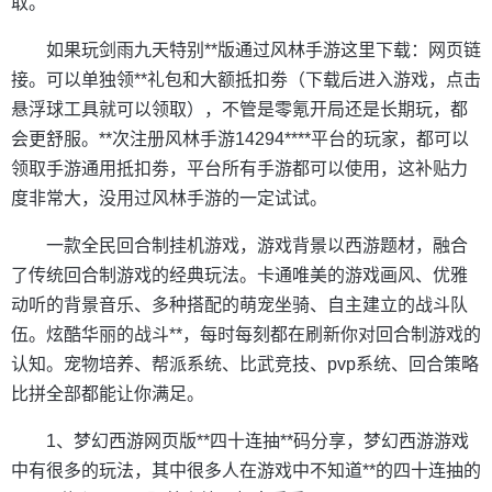
取。
如果玩剑雨九天特别**版通过风林手游这里下载：网页链
接。可以单独领**礼包和大额抵扣劵（下载后进入游戏，点击
悬浮球工具就可以领取），不管是零氪开局还是长期玩，都
会更舒服。**次注册风林手游14294****平台的玩家，都可以
领取手游通用抵扣劵，平台所有手游都可以使用，这补贴力
度非常大，没用过风林手游的一定试试。
一款全民回合制挂机游戏，游戏背景以西游题材，融合
了传统回合制游戏的经典玩法。卡通唯美的游戏画风、优雅
动听的背景音乐、多种搭配的萌宠坐骑、自主建立的战斗队
伍。炫酷华丽的战斗**，每时每刻都在刷新你对回合制游戏的
认知。宠物培养、帮派系统、比武竞技、pvp系统、回合策略
比拼全部都能让你满足。
1、梦幻西游网页版**四十连抽**码分享，梦幻西游游戏
中有很多的玩法，其中很多人在游戏中不知道**的四十连抽的