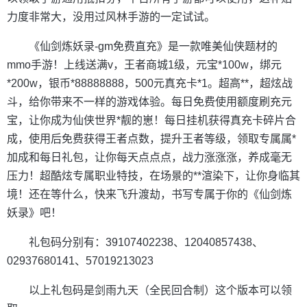
力度非常大，没用过风林手游的一定试试。
《仙剑炼妖录-gm免费直充》是一款唯美仙侠题材的
mmo手游！上线送满v，王者商城1级，元宝*100w，绑元
*200w，银币*88888888，500元真充卡*1。超高**，超炫战
斗，给你带来不一样的游戏体验。每日免费使用额度刷充元
宝，让你成为仙侠世界*靓的崽！每日挂机获得真充卡碎片合
成，使用后免费获得王者点数，提升王者等级，领取专属属*
加成和每日礼包，让你每天点点点，战力涨涨涨，养成毫无
压力！超酷炫专属职业特技，在场景的**渲染下，让你身临其
境！还在等什么，快来飞升渡劫，书写专属于你的《仙剑炼
妖录》吧！
礼包码分别有：39107402238、12040857438、
02937680141、57019213023
以上礼包码是剑雨九天（全民回合制）这个版本可以领