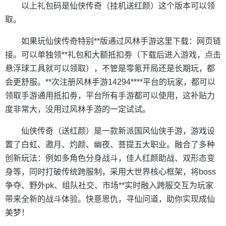
以上礼包码是仙侠传奇（挂机送红颜）这个版本可以领
取。
如果玩仙侠传奇特别**版通过风林手游这里下载：网页链
接。可以单独领**礼包和大额抵扣劵（下载后进入游戏，点击
悬浮球工具就可以领取），不管是零氪开局还是长期玩，都
会更舒服。**次注册风林手游14294****平台的玩家，都可以
领取手游通用抵扣劵，平台所有手游都可以使用，这补贴力
度非常大，没用过风林手游的一定试试。
仙侠传奇（送红颜）是一款新派国风仙侠手游，游戏设
置了白虹、邀月、灼颜、幽夜、菩提五大职业。融合了多种
创新玩法：例如多角色分身战斗，佳人红颜助战、双形态变
身等，同时打破传统跨服制，采用大世界核心框架，将boss
争夺、野外pk、组队社交、市场**实时融入跨服交互为玩家
带来全新的战斗体验。快意恩仇，寻仙问道，助你实现成仙
美梦！