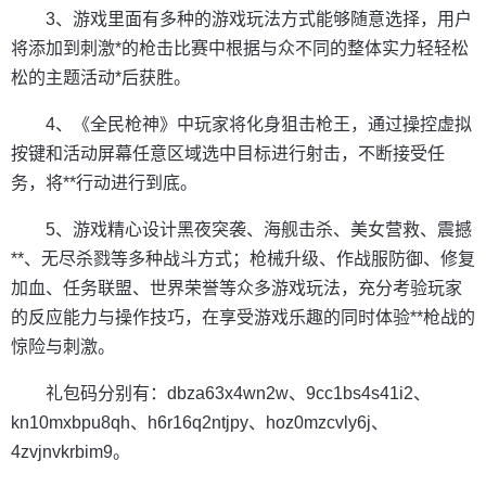
3、游戏里面有多种的游戏玩法方式能够随意选择，用户
将添加到刺激*的枪击比赛中根据与众不同的整体实力轻轻松
松的主题活动*后获胜。
4、《全民枪神》中玩家将化身狙击枪王，通过操控虚拟
按键和活动屏幕任意区域选中目标进行射击，不断接受任
务，将**行动进行到底。
5、游戏精心设计黑夜突袭、海舰击杀、美女营救、震撼
**、无尽杀戮等多种战斗方式；枪械升级、作战服防御、修复
加血、任务联盟、世界荣誉等众多游戏玩法，充分考验玩家
的反应能力与操作技巧，在享受游戏乐趣的同时体验**枪战的
惊险与刺激。
礼包码分别有：dbza63x4wn2w、9cc1bs4s41i2、
kn10mxbpu8qh、h6r16q2ntjpy、hoz0mzcvly6j、
4zvjnvkrbim9。