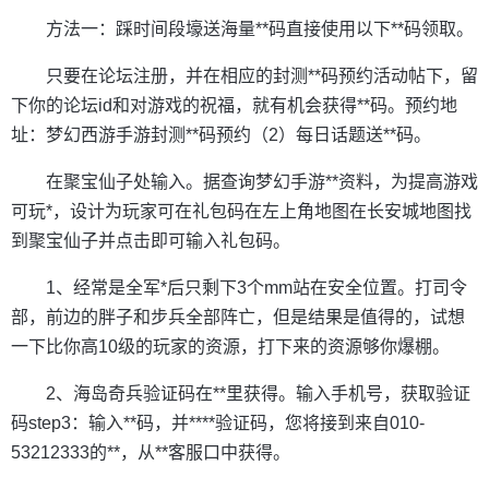
方法一：踩时间段壕送海量**码直接使用以下**码领取。
只要在论坛注册，并在相应的封测**码预约活动帖下，留
下你的论坛id和对游戏的祝福，就有机会获得**码。预约地
址：梦幻西游手游封测**码预约（2）每日话题送**码。
在聚宝仙子处输入。据查询梦幻手游**资料，为提高游戏
可玩*，设计为玩家可在礼包码在左上角地图在长安城地图找
到聚宝仙子并点击即可输入礼包码。
1、经常是全军*后只剩下3个mm站在安全位置。打司令
部，前边的胖子和步兵全部阵亡，但是结果是值得的，试想
一下比你高10级的玩家的资源，打下来的资源够你爆棚。
2、海岛奇兵验证码在**里获得。输入手机号，获取验证
码step3：输入**码，并****验证码，您将接到来自010-
53212333的**，从**客服口中获得。