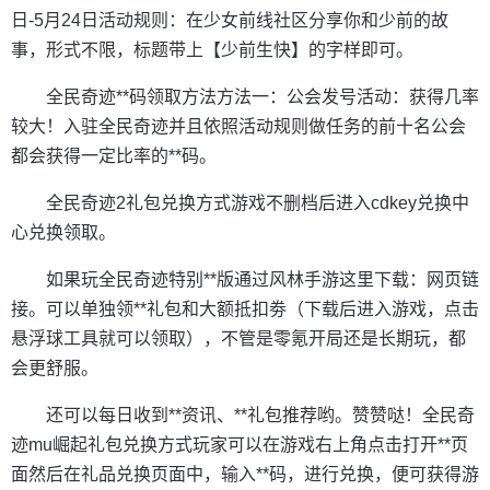
日-5月24日活动规则：在少女前线社区分享你和少前的故
事，形式不限，标题带上【少前生快】的字样即可。
全民奇迹**码领取方法方法一：公会发号活动：获得几率
较大！入驻全民奇迹并且依照活动规则做任务的前十名公会
都会获得一定比率的**码。
全民奇迹2礼包兑换方式游戏不删档后进入cdkey兑换中
心兑换领取。
如果玩全民奇迹特别**版通过风林手游这里下载：网页链
接。可以单独领**礼包和大额抵扣劵（下载后进入游戏，点击
悬浮球工具就可以领取），不管是零氪开局还是长期玩，都
会更舒服。
还可以每日收到**资讯、**礼包推荐哟。赞赞哒！全民奇
迹mu崛起礼包兑换方式玩家可以在游戏右上角点击打开**页
面然后在礼品兑换页面中，输入**码，进行兑换，便可获得游