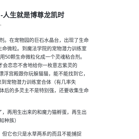
 -人生就是博尊龙凯时
°
剂。在宠物园的巨石水晶台，出现了生命
生命微粒。到魔法学院的宠物潜力训练室
用50颗生命微粒化成一个灵魂粘合剂。
斯才会恋恋不舍地给你一枚意志紫灵的
在漂浮宫殿跟你玩躲猫猫，能不能找到它，
来到宠物潜力训练室合体（有几率失
体后的多灵主不是特别强，还要收集生命
了，再用生出来的和魔力猫孵蛋，再生出
知种族）
，但它也只是水草两系的而且不能捕捉