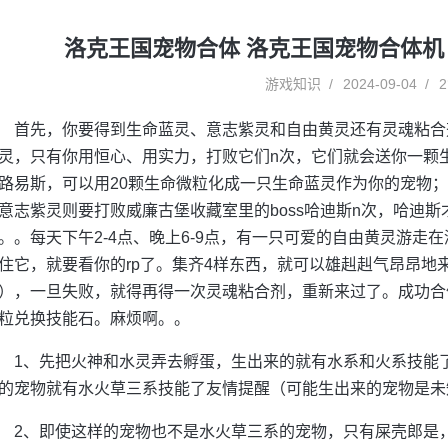
洛克王国宠物合体 洛克王国宠物合体机
游戏知识
2024-09-04
2
首先，你要得到生命蓝灵、意志紫灵和自由黄灵还有灵魂粘合
灵，只有你用恒心、用实力，打败它们n次，它们就会送你一颗
路易斯，可以用20颗生命微粒化成一只生命蓝灵作为你的宠物；
意志紫灵则要打败威廉古堡收藏室里的boss哈迪斯n次，哈迪
。。每天下午2-4点、晚上6-9点，有一只可爱的自由黄灵游走
住它，就要看你的rp了。集齐4样东西，就可以雄赳赳气昂昂地
），一旦失败，就得再得一次灵魂粘合剂，重新来过了。成功合
粒兑换技能石。麻烦啊。。
1、先把火神和水灵弄去孵蛋，生出来的就有水系和火系技能
的宠物就有水火草三系技能了友情提醒（可能生出来的宠物是未
2、即使这样的宠物也不是水火草三系的宠物，只有屎壳郎是