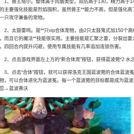
1、兽王塔尔。整体属于肉盾类型，双防高于130，精力高于1
的主要强化技能是烈焰囤积，虽然兽王**能力不高，但是强化
一只攻守兼备的宠物。
2、太鼓雷鸣。是**只vip合体宠物，由2只太鼓鬼式加150
，而且它的魔法**技能很实用。主要技能是汇聚之雷，分裂出
，四回合内提升闪避，使用专属技能有几率追加连锁伤害。
2、点击游戏界面左上方的“新合体宠”按钮，获得蓝波菀*2 水之精
3、点击“合体”按钮，就可以获得洛克王国蓝波菀的合体蓝波
物，可以合体进化为蓝波菟。每一个蓝波菀的目标都是成为蓝波
蕊→蓝波弗沃