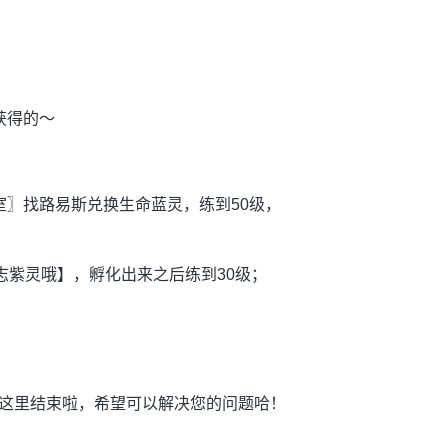
获得的～
室〗找路易斯兑换生命蓝灵，练到50级，
志紫灵哦】，孵化出来之后练到30级；
这里结束啦，希望可以解决您的问题哈！