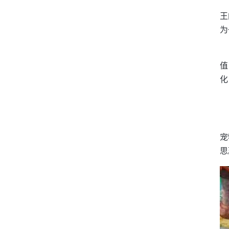
王
为
值
化
宠
思