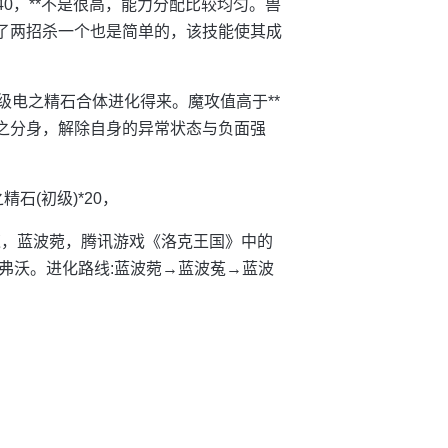
40，**不是很高，能力分配比较均匀。兽
高了两招杀一个也是简单的，该技能使其成
个高级电之精石合体进化得来。魔攻值高于**
雷之分身，解除自身的异常状态与负面强
石(初级)*20，
菟，蓝波菀，腾讯游戏《洛克王国》中的
弗沃。进化路线:蓝波菀→蓝波菟→蓝波