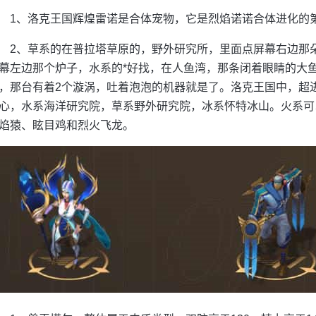
1、洛克王国辉煌雷诺是合体宠物，它是烈焰诺诺合体进化的
2、草系的在普拉塔草原的，野外研究所，里面点屏幕右边那
幕左边那个炉子，水系的*好找，在人鱼湾，那条闭着眼睛的大鱼
，那台有着2个漩涡，吐着泡泡的机器就是了。洛克王国中，超
心，水系海洋研究院，草系野外研究院，冰系怀特冰山。火系可
焰猿、眩目鸡和烈火飞龙。