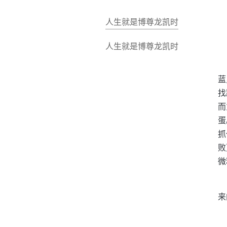
人生就是博尊龙凯时
人生就是博尊龙凯时
蓝
找
而
蛋
抓
败
微
来