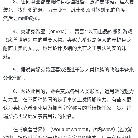
3、任何职业都要随时有心理准备，法师要冰箱，猎人要
装死，牧师要消退，骑士要**，战士要及时转到mt的角度，
然后让mt继续拉。
4、奥妮克希亚（onyxia），暴雪**公司出品的系列游戏
《魔兽世界》中的重要人物。奥妮克希亚是强大的守护巨龙
耐萨里奥的女儿，也是诡计多端的黑石之王奈法利安的妹
妹。
5、据说奥妮克希亚喜欢通过干涉人类种族的政治事务来
分化他们。
6、为达此目的，她会变成各种人类形态，运用她的魅力
与力量，在不同种族间的棘手事务上发挥影响力。有些人更
认为奥妮克希亚化身为拥有皇室称号的普瑞斯托家一员。普
瑞斯托也是她父亲曾用过的化名。
在《魔兽世界》（world of warcraft，简称wow）这款游
戏中，技能喊话宏是一种可以自定义的脚本，用于在玩家使