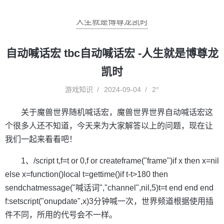
人生就是博尊龙凯时
自动喊话宏 tbc自动喊话宏 -人生就是博尊龙
凯时
游戏知识
2024-09-04
2°
关于魔兽世界随机喊话宏，魔兽世界世界自动喊话宏这
个很多人还不知道，今天来为大家解答以上的问题，现在让
我们一起来看看吧！
1、/script t,f=t or 0,f or createframe("frame")if x then x=nil
else x=function()local t=gettime()if t-t>180 then
sendchatmessage("喊话词","channel",nil,5)t=t end end end
f:setscript("onupdate",x)3分钟喊一次，世界频道根据使用插
件不同，所用的代号会不一样。