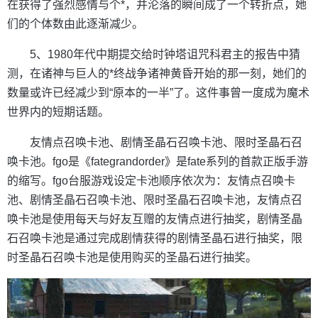
在获得了强烈感情与个*，并沦落的瞬间成了一个转折点，她
们的个体数由此逐渐减少。
5、1980年代中期提交给时钟塔诅咒科君主的报告中猜
测，在诸神与巨人的*终战争诸神黄昏开始的那一刻，她们的
数量或许已经减少到“原本的一半”了。这件事曾一度成为魔术
世界内的短期话题。
友情点召唤卡池、剧情圣晶石召唤卡池、限时圣晶石召
唤卡池。fgo是《fategrandorder》是fate系列的首款正版手游
的缩写。fgo台服游戏设定卡池顺序依次为：友情点召唤卡
池、剧情圣晶石召唤卡池、限时圣晶石召唤卡池，友情点召
唤卡池是使用每天与好友互赠的友情点进行抽奖，剧情圣晶
石召唤卡池是通过完成剧情获得的剧情圣晶石进行抽奖，限
时圣晶石召唤卡池是使用购买的圣晶石进行抽奖。