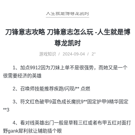
人生就是博尊龙凯时
刀锋意志攻略 刀锋意志怎么玩 -人生就是博
尊龙凯时
游戏知识
2024-09-04
2°
1、加点9912因为刀妹上单不是很强势，而她又是一个
很需要经济的英雄
2、召唤师技能推荐疾跑/闪现/** 点燃
3、符文红色破甲9蓝色成长魔抗9**固定护甲9精华固定
**3
4、看对线英雄出门一般是草鞋三红或者布甲五红对面打
野gank犀利就让辅助插个眼