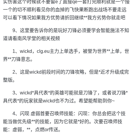
实伤害这个时候就不要留e了直接qe一套打完顺利就是一个接
一个的切不顺利看见你的血掉的飞快果断跑出战场不要走远
可以看下情况如果我方优势请折回继续**我方劣势你就走吧
9、这里要告诉你的是玩好刀锋必须要学会智能施法不知
道请看南风学堂的相关视频
1、wickd，clg.eu主力上单选手，被誉为世界**上单，世
界**刀锋意志。
2、这是wickd前段时间的刀锋攻略，但是*近才升级成完
整版。
3、wickd*具代表*的英雄可能就是刀锋了，或者说刀锋*
具代表*的玩家就是wickd也不为过。希望能帮助到你~
4、闪现 虚弱首要召唤师技能：闪现：你总会把这个技
能当做优先级**的技能，因为它就是*好的。次要召唤师技
能：虚弱，**，点燃or传送。