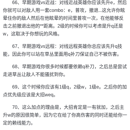
66、早期游戏vs近战：对线近战英雄你应该先升e，然后
你就可以对敌人用一套combo：e，普攻，撤退...这允许你眩
晕住你的敌人然后在他眩晕的时间里普攻一次，在他能够反
击之前撤退出他的**距离。2级的时候你可以考虑是升q还是
w，这取决于你想玩的风格。
67、早期游戏vs远程：对线远程英雄你总应该先升q技
能，因此你可以站在草丛里面用q补刀保证自己不被伤害。
68、早期游戏你很多时候都要依赖q补刀，之后总是尝试
走进草丛让敌人不能骚扰到你。
69、这个时候你应该有1级q，2级w，1级e。之后你的加
点优先级应该是大招weq。
70、这么加点的理由是，大招肯定是一有就加，之后主
升w的原因很简单，因为它在给了你高伤害的同时还能给你一
定的赖线能力。