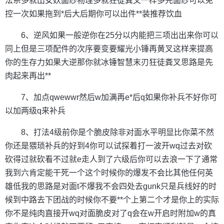
法系多就出女妖面纱物理多就狂徒粪叉一样多先面纱可以免
控一次如果拖到*后大后期你可以出件**装推荐饮血
6、逆风如果一般逆你在25分以内能把三项出出来你可以
同上但是三项配件的次序要变要耀光小锤再黄叉这样来提高
你的生存力如果大逆那你就冰锤智慧末刃狂徒粪叉思路是先
肉起来再出**
7、加点qwewwr然后w加满再e*后q如果你补兵不好你可
以加两级q来补兵
8、打法4级前你是个脆皮除非对面水平明显比你菜不然
你还是猥琐补兵的好到4你可以试探着打一波开wq过去对砍
砍得过就砍看不过就e走人到了六级后你可以去浪一下了通常
我到六肯定能干死一个这个时候你的爆发不会比其他任何英
雄低我的思路是对面t不爆我不会四处去gunk只是兵线好的时
候到中路去下团战的时候你不要**个上第二个才是你上的实际
你不是纯肉直接开wq对面脆皮对了q会在w开启时附加w的真