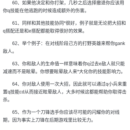
60、如果他决定和你打架，几秒之后选择撤退你应该用
你q技能在他逃跑的时候造成额外的伤害。
61、同样和其他技能协同*很好，例子就是无论把大招和
q搭配还是和e搭配都能取得很好的效果。
62、举个例子：在对线阶段己方的打野英雄来帮你gank
敌人。
63、你和敌人的生命值一样意味着你q过去e敌人就只能
减速而不是眩晕。你想要眩晕敌人来*大化你的技能影响力。
64、你对敌人使用一次大招，因此就可以通过q小兵来重
置q技能cd从而接近眩晕敌人，大多时候这都能帮助你取得击
杀。
65、作为一个刀锋选手你应该尽可能的闪耀你的对线
期，因为事实上刀锋在后期游戏里比较无力。