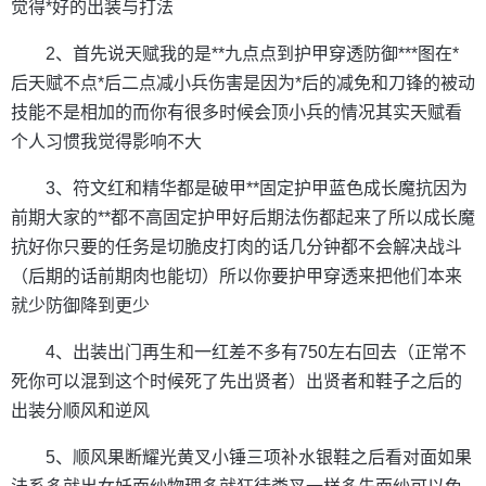
觉得*好的出装与打法
2、首先说天赋我的是**九点点到护甲穿透防御***图在*
后天赋不点*后二点减小兵伤害是因为*后的减免和刀锋的被动
技能不是相加的而你有很多时候会顶小兵的情况其实天赋看
个人习惯我觉得影响不大
3、符文红和精华都是破甲**固定护甲蓝色成长魔抗因为
前期大家的**都不高固定护甲好后期法伤都起来了所以成长魔
抗好你只要的任务是切脆皮打肉的话几分钟都不会解决战斗
（后期的话前期肉也能切）所以你要护甲穿透来把他们本来
就少防御降到更少
4、出装出门再生和一红差不多有750左右回去（正常不
死你可以混到这个时候死了先出贤者）出贤者和鞋子之后的
出装分顺风和逆风
5、顺风果断耀光黄叉小锤三项补水银鞋之后看对面如果