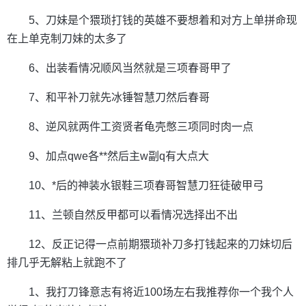
5、刀妹是个猥琐打钱的英雄不要想着和对方上单拼命现
在上单克制刀妹的太多了
6、出装看情况顺风当然就是三项春哥甲了
7、和平补刀就先冰锤智慧刀然后春哥
8、逆风就两件工资贤者龟壳憋三项同时肉一点
9、加点qwe各**然后主w副q有大点大
10、*后的神装水银鞋三项春哥智慧刀狂徒破甲弓
11、兰顿自然反甲都可以看情况选择出不出
12、反正记得一点前期猥琐补刀多打钱起来的刀妹切后
排几乎无解粘上就跑不了
1、我打刀锋意志有将近100场左右我推荐你一个我个人