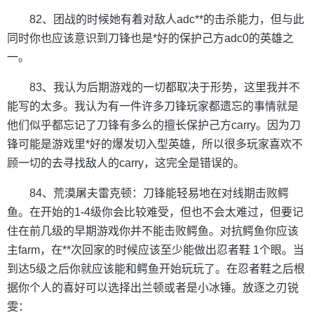
82、团战的时候她有着对敌人adc**的击杀能力，但与此
同时你也应该意识到刀锋也是*好的保护己方adc0的英雄之
一。
83、我认为后期游戏的一切都取决于形势，这里我并不
能写的太多。我认为有一件许多刀锋玩家都遗忘的事情就是
他们似乎都忘记了刀锋有多么的擅长保护己方carry。因为刀
锋可能是游戏里*好的爆发切入型英雄，所以很多玩家喜欢不
顾一切的去寻找敌人的carry，这完全是错误的。
84、荒漠屠夫雷克顿：刀锋能轻易地在对线期击败鳄
鱼。在开始的1-4级你会比较难受，但也不会太难过，但要记
住在前几级的早期游戏你并不能击败鳄鱼。对抗鳄鱼你应该
主farm，在**次回家的时候应该至少能做出忍者鞋 1个眼。当
到达5级之后你就应该能和鳄鱼开始玩玩了。在忍者鞋之后根
据你个人的喜好可以选择出兰顿或者是小冰锤。放逐之刃锐
雯：