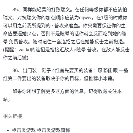
85、同样能轻易的打败瑞文。在任何等级你都不应该怕
瑞文。对抗瑞文你的加点顺序应该为eqww，在1级的时候你
可以用之前我所提到的e 普攻来磨血。你只需要保证你的生
命值要逼她少点，否则不是眩晕的话你就会反而吃到她的眩
晕 免费普攻。随时记住一套连招之后在她能反击之前撤退。
(提醒：wickd的连招是指接近敌人e眩晕 普攻，在敌人能反击
你之前后撤)
86、出门装：鞋子 4红首先要买的装备：忍者鞋 眼 一些
红第二件要出的装备取决于你的目标，但推荐小冰锤。
如果你还想了解更多这方面的信息，记得收藏关注本
站。
相关链接
枪击类游戏 枪击类游戏简称