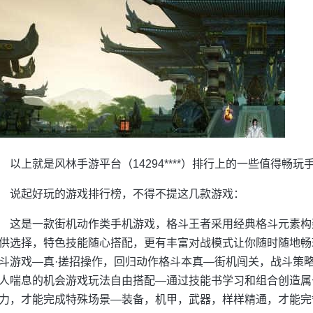
以上就是风林手游平台（14294****）排行上的一些值得畅
说起好玩的游戏排行榜，不得不提这几款游戏：
这是一款街机动作类手机游戏，格斗王者采用经典格斗元素构
供选择，特色技能随心搭配，更有丰富对战模式让你随时随地畅玩
斗游戏—真·搓招操作，回归动作格斗本真—街机闯关，战斗策
人喘息的机会游戏玩法自由搭配—通过技能书学习和组合创造属
力，才能完成特殊场景—装备，机甲，武器，样样精通，才能完*b