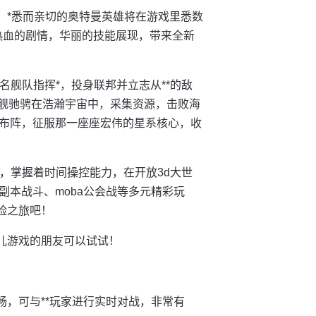
游戏，*悉而亲切的奥特曼英雄将在游戏里悉数
热血的剧情，华丽的技能展现，带来全新
名舰队指挥*，投身联邦并立志从**的敌
战舰驰骋在浩瀚宇宙中，采集资源，击败海
布阵，征服那一座座宏伟的星系核心，收
你，掌握着时间操控能力，在开放3d大世
本战斗、moba公会战等多元精彩玩
险之旅吧！
儿游戏的朋友可以试试！
畅，可与**玩家进行实时对战，非常有