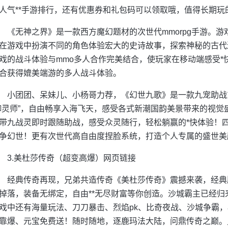
人气**手游排行，还有优惠券和礼包码可以领取哦，值得长期玩
《无神之界》是一款西方魔幻题材的次世代mmorpg手游。
在游戏中扮演不同的角色体验宏大的史诗故事，探索神秘的古代
戏的战斗体验与mmo多人合作完美结合，使玩家在移动端感受*
合获得媲美端游的多人战斗体验。
小团团、呆妹儿、小杨哥力荐，《幻世九歌》是一款九宠助战东
御灵师”，自由畅享入海飞天，感受各式新潮国韵美景带来的视
带九战灵即时跟随助战，感受众灵随行，轻松躺赢的*快体验！
争幻世！更有次世代高自由度捏脸系统，打造个人专属的盛世美
3.美杜莎传奇（超变高爆）网页链接
经典传奇再现，兄弟共造传奇《美杜莎传奇》震撼来袭，经典版
掉落，装备无绑定，自由**无尽财富等你创造。沙城霸主已经归
戏中还有海量玩法、刀刀暴击、烈焰pk、比奇夜战、沙城争霸
靠爆、元宝免费送！随时随地，逐鹿玛法大陆，问鼎传奇之巅。