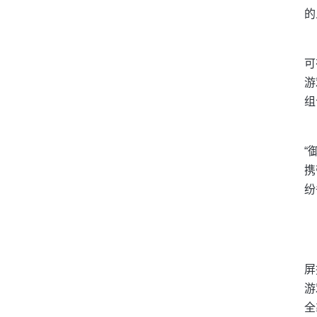
的
可
游
组
“
携
纷
屏
游
全