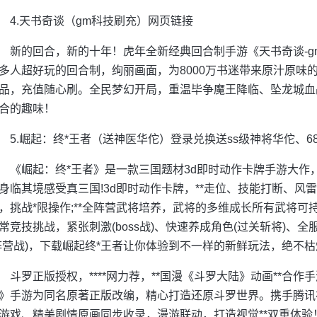
4.天书奇谈（gm科技刷充）网页链接
新的回合，新的十年！虎年全新经典回合制手游《天书奇谈-
多人超好玩的回合制，绚丽画面，为8000万书迷带来原汁原味的
品，充值随心刷。全民梦幻开局，重温毕争魔王降临、坠龙城血
合的趣味！
5.崛起：终*王者（送神医华佗）登录兑换送ss级神将华佗、6
《崛起：终*王者》是一款三国题材3d即时动作卡牌手游大作
身临其境感受真三国!3d即时动作卡牌，**走位、技能打断、风雷水
，挑战*限操作;**全阵营武将培养，武将的多维成长所有武将可持
常竞技挑战，紧张刺激(boss战)、快速养成角色(过关斩将)、全
阵营战)，下载崛起终*王者让你体验到不一样的新鲜玩法，绝不枯
斗罗正版授权，****网力荐，**国漫《斗罗大陆》动画**合
》手游为同名原著正版改编，精心打造还原斗罗世界。携手腾讯
游戏、精美剧情原画同步收录，漫游联动，打造视觉**双重体