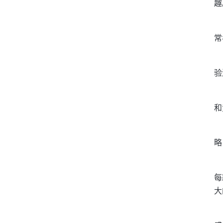
趣
常
验
和
略
每
大