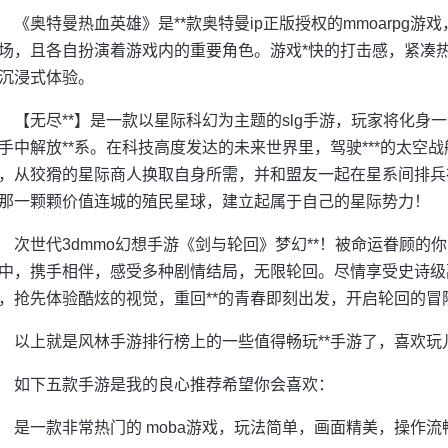
《奥特曼热血英雄》是**款奥特曼ip正版授权的mmoarpg
场，且各自扮演着游戏内的重要角色。游戏*快的打击感，紧凑
沉浸式体验。
【无尽**】是一款以星际科幻为主题的slg手游，玩家将化身一
手中解放**系。在科技高度发达的未来世界里，驾驶***的太空
，从狡猾的星际商人换取自身所需，并和盟友一起在星系间排兵
那一颗颗价值连城的殖民星球，建立起属于自己的星际势力！
次世代3dmmo幻想手游《剑与轮回》梦幻**！被命运眷顾的
中，携手相伴，感受多种剧情结局，无限轮回。尽情享受史诗级副
，抢先体验酷炫的视觉，重回**的青春即刻出发，开启轮回的冒
以上就是风林手游排行榜上的一些值得畅玩**手游了，喜欢玩
如下五款手游是我的良心推荐希望你会喜欢：
是一款非常热门的 moba游戏，玩法简单，画面精美，操作流