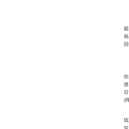
超
商
回
你
感
日
(
陆
驻