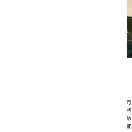
可
格
敌
能