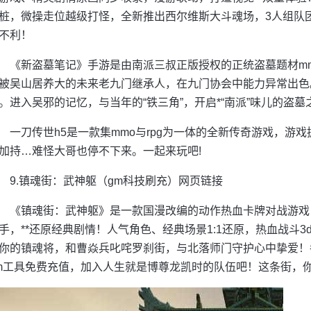
桩，微操走位越级打怪，全新推出西尔维斯大斗魂场，3人组队团
不利！
《新盗墓笔记》手游是由南派三叔正版授权的正统盗墓题材m
被吴山居养大的未来老九门继承人，在九门协会中能力异常出色
。进入吴邪的记忆，与当年的“铁三角”，开启*“南派”味儿的盗墓
一刀传世h5是一款集mmo与rpg为一体的全新传奇游戏，游戏
加持…难怪大哥也停不下来。一起来玩吧!
9.镇魂街：武神躯（gm科技刷充）网页链接
《镇魂街：武神躯》是一款国漫改编的动作热血卡牌对战游戏
手，**还原经典剧情！人气角色、经典场景1:1还原，热血战斗
你的镇魂将，和曹焱兵叱咤罗刹街，与北落师门守护心中挚爱！
m工具免费充值，加入人生就是博尊龙凯时的队伍吧！这条街，