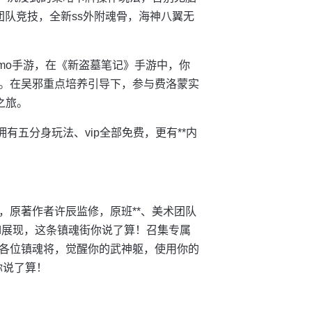
队竞技，全新ss外附魂骨，海神八翼无
mo手游，在《新盗墓笔记》手游中，你
。在吴邪重点培养引导下，参与费洛蒙实
之旅。
拥有五分身玩法、vip全部免费，更有**内
，原著作者许辰监修，原班**、美术团队
3d展现，这条镇魂街你说了算！召集专属
各位镇魂将，觉醒你的武神躯，使用你的
你说了算！