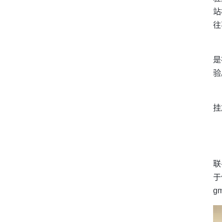
站
往
是
验
挂
联
于
g