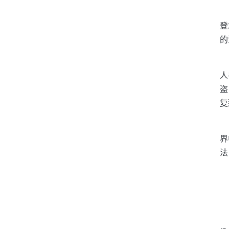
登
的
人
盗
复
界
法