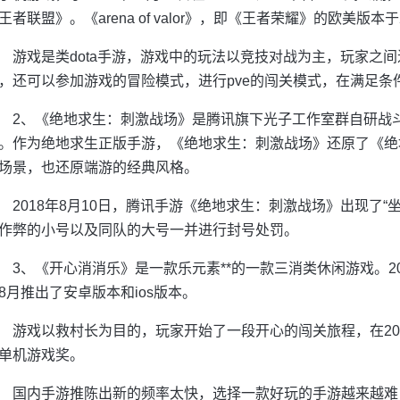
王者联盟》。《arena of valor》，即《王者荣耀》的欧美版本于
游戏是类dota手游，游戏中的玩法以竞技对战为主，玩家之间进行
，还可以参加游戏的冒险模式，进行pve的闯关模式，在满足条
2、《绝地求生：刺激战场》是腾讯旗下光子工作室群自研战斗
。作为绝地求生正版手游，《绝地求生：刺激战场》还原了《绝
场景，也还原端游的经典风格。
2018年8月10日，腾讯手游《绝地求生：刺激战场》出现了“坐
作弊的小号以及同队的大号一并进行封号处罚。
3、《开心消消乐》是一款乐元素**的一款三消类休闲游戏。20
8月推出了安卓版本和ios版本。
游戏以救村长为目的，玩家开始了一段开心的闯关旅程，在20
单机游戏奖。
国内手游推陈出新的频率太快，选择一款好玩的手游越来越难，今