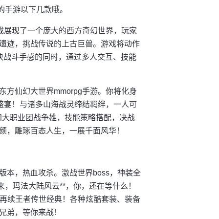
的手游以下几款哦。
游戏展现了一个庞大的西方奇幻世界，玩家
遗迹，挑战传说的上古巨兽。游戏将动作
快战斗手感的同时，通过多人交互、技能
方仙幻大世界mmorpg手游。你将化身
觉盛宴！与诸多山海战灵缔结羁绊，一人可
四大职业团战争雄，技能策略搭配，决战
颜，雕琢百态人生，一展千面风华！
本，热血攻杀。激战世界boss，神装全
来，玛法大陆风云**，你，还在等什么！
，再续王者传世经典！各种炫酷套装、装备
兄弟，等你来战！