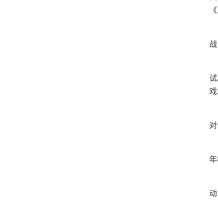
《
战
试
戏
对
年
动