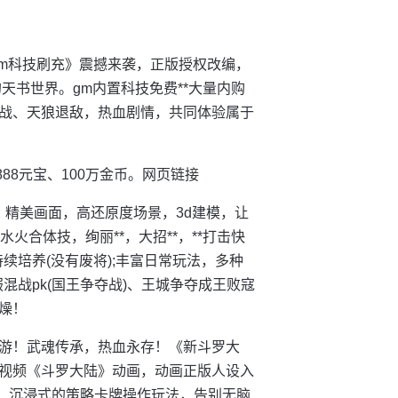
gm科技刷充》震撼来袭，正版授权改编，
天书世界。gm内置科技免费**大量内购
战、天狼退敌，热血剧情，共同体验属于
888元宝、100万金币。网页链接
，精美画面，高还原度场景，3d建模，让
火合体技，绚丽**，大招**，**打击快
续培养(没有废将);丰富日常玩法，多种
服混战pk(国王争夺战)、王城争夺成王败寇
燥！
作手游！武魂传承，热血永存！《新斗罗大
视频《斗罗大陆》动画，动画正版人设入
验！沉浸式的策略卡牌操作玩法，告别无脑