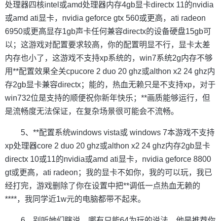
处理器四核intel或amd处理器内存4gb显卡directx 11的nvidia
或amd ati显卡，nvidia geforce gtx 560或更高，ati radeon
6950或更高显存1gb声卡任何兼容directx的设备硬盘15gb可
以；这游戏对配置要求较高，你的配置明显不行，显卡太差
内存也小了，这游戏不支持xp系统的，win7系统2g内存不够
用**配置效果全关cpucore 2 duo 20 ghz或althon x2 24 ghz内
存2gb显卡兼容directx；能的，热血无赖只是不支持xp，对于
win732位是支持的顺便祝你新年快乐；**画质能够运行，但
是流畅度无法保证，在复杂场景很可能会不流畅。
5、**配置系统windows vista或 windows 7本游戏不支持
xp处理器core 2 duo 20 ghz或althon x2 24 ghz内存2gb显卡
directx 10或11的nvidia或amd ati显卡，nvidia geforce 8800
gt或更高，ati radeon；我的显卡不如你，我的可以玩，我已
经打完，游戏删除了你在设置中把**调低一点热血无赖的
****，我同学近1w元的电脑都带不起来。
6、别听她们瞎说，哪有只能64为玩的说法，他是推荐你