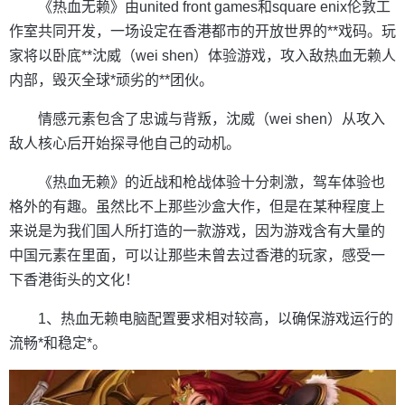
《热血无赖》由united front games和square enix伦敦工
作室共同开发，一场设定在香港都市的开放世界的**戏码。玩
家将以卧底**沈威（wei shen）体验游戏，攻入敌热血无赖人
内部，毁灭全球*顽劣的**团伙。
情感元素包含了忠诚与背叛，沈威（wei shen）从攻入
敌人核心后开始探寻他自己的动机。
《热血无赖》的近战和枪战体验十分刺激，驾车体验也
格外的有趣。虽然比不上那些沙盒大作，但是在某种程度上
来说是为我们国人所打造的一款游戏，因为游戏含有大量的
中国元素在里面，可以让那些未曾去过香港的玩家，感受一
下香港街头的文化！
1、热血无赖电脑配置要求相对较高，以确保游戏运行的
流畅*和稳定*。