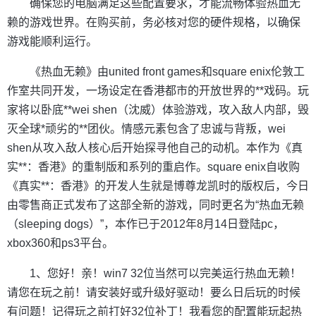
确保您的电脑满足这些配置要求，才能流畅体验热血无
赖的游戏世界。在购买前，务必核对您的硬件规格，以确保
游戏能顺利运行。
《热血无赖》由united front games和square enix伦敦工
作室共同开发，一场设定在香港都市的开放世界的**戏码。玩
家将以卧底**wei shen（沈威）体验游戏，攻入敌人内部，毁
灭全球*顽劣的**团伙。情感元素包含了忠诚与背叛，wei
shen从攻入敌人核心后开始探寻他自己的动机。本作为《真
实**：香港》的重制版和系列的重启作。square enix自收购
《真实**：香港》的开发人生就是博尊龙凯时的版权后，今日
由零售商正式发布了这部全新的游戏，同时更名为“热血无赖
（sleeping dogs）”，本作已于2012年8月14日登陆pc，
xbox360和ps3平台。
1、您好！亲！win7 32位当然可以完美运行热血无赖！
请您在玩之前！请安装好或升级好驱动！要么日后玩的时候
有问题！记得玩之前打好32位补丁！我看您的配置能玩起热