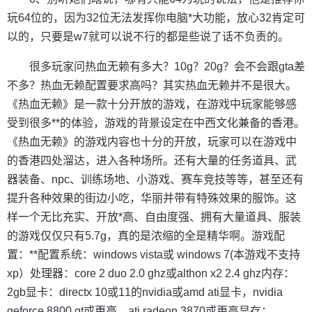
玩64位的，因为32位无法发挥你电脑*大功能，放心32肯定可
以的，只要是w7就可以说不行的都是些说了话不负责的。
很多玩家问热血无赖有多大？10g？20g？会不会跟gta差
不多？热血无赖配置要求高吗？其实热血无赖并不是很大。
《热血无赖》是一款十分开放的游戏，在游戏中玩家能够感
受到很多**的体验，游戏的背景设定在中西文化兼备的香港。
《热血无赖》的游戏内容也十分的开放，玩家可以在游戏中
的香港四处溜达，进入各种场所。还有大量的任务道具、武
器装备、npc、训练场地、小游戏、赛车竞技等等，甚至还有
提升各种效果的街边小吃，华丽并带有特殊效果的服饰。这
样一个无比充实、开放*高、自由度强、拥有大量道具、服装
的游戏仅仅只有5.7g，真的是浓缩的全是精华啊。游戏配
置：**配置系统：windows vista或 windows 7(本游戏不支持
xp）处理器：core 2 duo 2.0 ghz或althon x2 2.4 ghz内存：
2gb显卡：directx 10或11的nvidia或amd ati显卡，nvidia
geforce 8800 gt或更高，ati radeon 3870或更高显存：