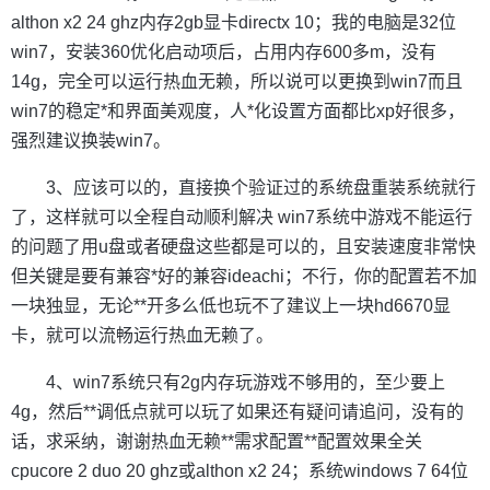
althon x2 24 ghz内存2gb显卡directx 10；我的电脑是32位
win7，安装360优化启动项后，占用内存600多m，没有
14g，完全可以运行热血无赖，所以说可以更换到win7而且
win7的稳定*和界面美观度，人*化设置方面都比xp好很多，
强烈建议换装win7。
3、应该可以的，直接换个验证过的系统盘重装系统就行
了，这样就可以全程自动顺利解决 win7系统中游戏不能运行
的问题了用u盘或者硬盘这些都是可以的，且安装速度非常快
但关键是要有兼容*好的兼容ideachi；不行，你的配置若不加
一块独显，无论**开多么低也玩不了建议上一块hd6670显
卡，就可以流畅运行热血无赖了。
4、win7系统只有2g内存玩游戏不够用的，至少要上
4g，然后**调低点就可以玩了如果还有疑问请追问，没有的
话，求采纳，谢谢热血无赖**需求配置**配置效果全关
cpucore 2 duo 20 ghz或althon x2 24；系统windows 7 64位