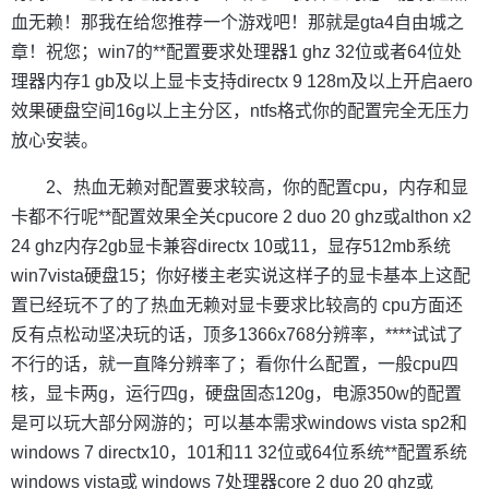
血无赖！那我在给您推荐一个游戏吧！那就是gta4自由城之
章！祝您；win7的**配置要求处理器1 ghz 32位或者64位处
理器内存1 gb及以上显卡支持directx 9 128m及以上开启aero
效果硬盘空间16g以上主分区，ntfs格式你的配置完全无压力
放心安装。
2、热血无赖对配置要求较高，你的配置cpu，内存和显
卡都不行呢**配置效果全关cpucore 2 duo 20 ghz或althon x2
24 ghz内存2gb显卡兼容directx 10或11，显存512mb系统
win7vista硬盘15；你好楼主老实说这样子的显卡基本上这配
置已经玩不了的了热血无赖对显卡要求比较高的 cpu方面还
反有点松动坚决玩的话，顶多1366x768分辨率，****试试了
不行的话，就一直降分辨率了；看你什么配置，一般cpu四
核，显卡两g，运行四g，硬盘固态120g，电源350w的配置
是可以玩大部分网游的；可以基本需求windows vista sp2和
windows 7 directx10，101和11 32位或64位系统**配置系统
windows vista或 windows 7处理器core 2 duo 20 ghz或