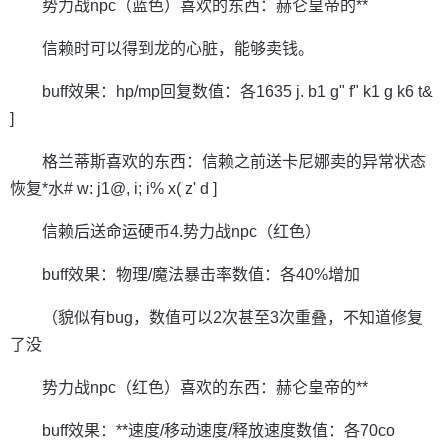
势力战npc（蓝色）喜欢的东西：赫仑皇帝的**
信赖时可以得到龙的心脏，能够卖钱。
buff效果：hp/mp回复数值：各1635 j. b1 g" f" k1 g k6 t&
]
格兰蒂斯喜欢的东西：信赖之前送卡尼娜卖的异常状态
恢复*水# w: j1@, i; i% x( z' d ]
信赖后送命运硬币4.势力战npc（红色）
buff效果：物理/魔法暴击率数值：各40%增加
（貌似有bug，数值可以2次甚至3次重叠，不知道修复
了没
势力战npc（红色）喜欢的东西：赫仑皇帝的**
buff效果：**速度/移动速度/释放速度数值：各70co