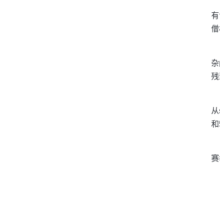
有
僧
杂
残
从
和
赛