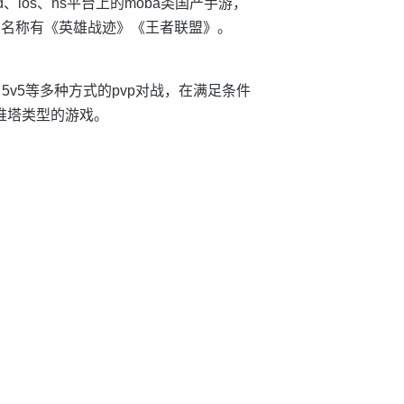
、ios、ns平台上的moba类国产手游，
曾经使用名称有《英雄战迹》《王者联盟》。
5v5等多种方式的pvp对战，在满足条件
推塔类型的游戏。