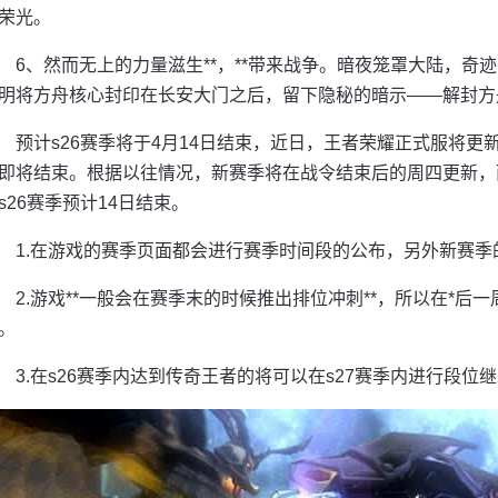
荣光。
6、然而无上的力量滋生**，**带来战争。暗夜笼罩大陆，
明将方舟核心封印在长安大门之后，留下隐秘的暗示——解封方
预计s26赛季将于4月14日结束，近日，王者荣耀正式服将更新
即将结束。根据以往情况，新赛季将在战令结束后的周四更新，
s26赛季预计14日结束。
1.在游戏的赛季页面都会进行赛季时间段的公布，另外新赛
2.游戏**一般会在赛季末的时候推出排位冲刺**，所以在*
。
3.在s26赛季内达到传奇王者的将可以在s27赛季内进行段位