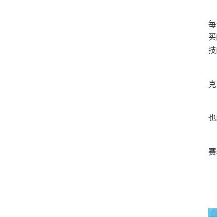
每
买
技
克
也
赛