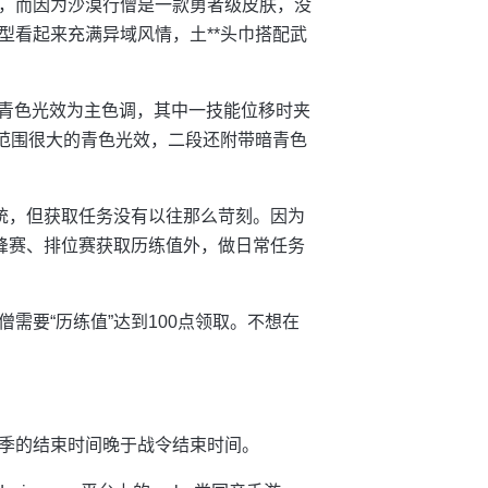
，而因为沙漠行僧是一款勇者级皮肤，没
型看起来充满异域风情，土**头巾搭配武
都是青色光效为主色调，其中一技能位移时夹
且范围很大的青色光效，二段还附带暗青色
系统，但获取任务没有以往那么苛刻。因为
巅峰赛、排位赛获取历练值外，做日常任务
需要“历练值”达到100点领取。不想在
而赛季的结束时间晚于战令结束时间。