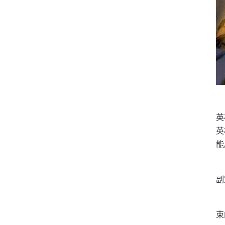
英
英
能
副
束