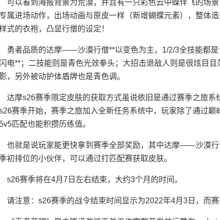
可以看到海报背景为荒漠，并且有一只彩色云中蝶伴飞的场景
专属进场动作，出场动画与原皮一样（新增蝴蝶元素），整体造
样式的衣袍，凸显行僧的设定！
勇者品质的达摩——沙漠行僧**以变色为主，1/2/3全技能
闪电**；二技能则是青色光效拳头；大招击退敌人则是很炫目
影，另外被动护体盾牌也是青色调。
达摩s26赛季限定皮肤的获取方式虽说依旧是通过赛季之旅
s26赛季开始，赛季之旅加入全新任务系统中，玩家除了通过
5v5匹配也能积攒历练值。
也就是说玩家能更快拿到赛季全部奖励，其中达摩——沙漠行僧
季初排位的小伙伴，可以通过打匹配赛获取皮肤。
s26赛季将在4月7日左右结束，大约3个月的时间。
请注意：s26赛季的战令结束时间显示为2022年4月3日，