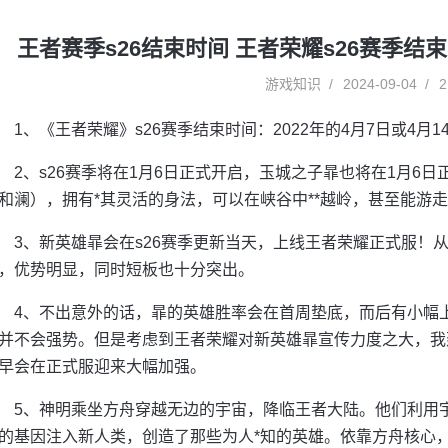
王者赛季s26结束时间 王者荣耀s26赛季结
游戏知识
2024-09-04
2
1、《王者荣耀》s26赛季结束时间：2022年的4月7日或4月1
2、s26赛季将在1月6日正式开启，玉城之子暃也将在1月6
和澜），拥有*其灵活的身法，可以在峡谷中**越岭，甚至能游
3、新英雄暃会在s26赛季更新当天，上线王者荣耀正式服！
，优势明显，同时短板也十分突出。
4、不出意外的话，暃的英雄胜率会在首周垫底，而后有小幅
并不会强势。但是考虑到王者荣耀对新英雄暃宣传力度之大，我
早会在正式服迎来大幅加强。
5、神明乘坐方舟穿越无边的宇宙，降临王者大陆。他们利用
的基因注入新人类，创造了那些为人*知的英雄。依靠方舟核心