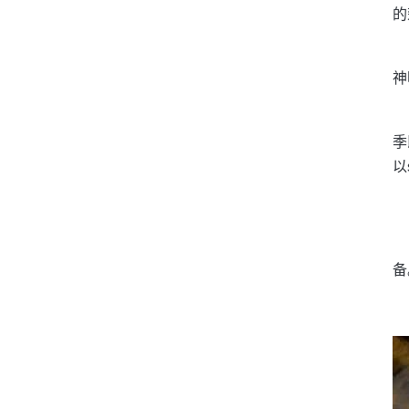
的
神
季
以
备