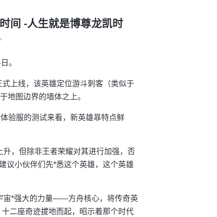
束时间 -人生就是博尊龙凯时
°
4日。
日正式上线，该英雄定位游斗刺客（类似于
走于地图边界的墙体之上。
从体验服的测试来看，新英雄暃特点鲜
上升，但除非王者荣耀对其进行加强，否
建议小伙伴们先*悉这个英雄，这个英雄
宇宙*强大的力量——方舟核心，将传奇英
，十二座奇迹拔地而起，昭示着那个时代