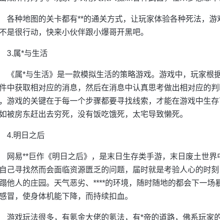
各种地图的关卡都有**的通关方式，让玩家体验各种死法，游戏
不是很行动，快来小伙伴跟小爆哥开黑吧。
3.属*与生活
《属*与生活》是一款模拟生活的策略游戏。游戏中，玩家根
件中获取相对应的消息，然后在消息中认真思考做出相对应的判
，游戏的关键在于每一个步骤都要寻找线索，才能在游戏中生存
如被房东赶出去穷死，没有饭吃饿死，太宅导致懒死。
4.明日之后
网易**巨作《明日之后》，是末日生存类手游，末日废土世
自己寻找然而会面临资源匮乏的问题，届时就是考验人心的时刻
蹋他人的庄园。天气恶劣、****的环境，随时随地的都会下一
感冒，使身体机能下降，而持续扣血。
游戏玩法很多，有氪金大佬的氪法，有*帝的道路，佛系玩家