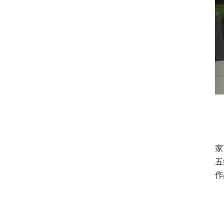
家
五
作