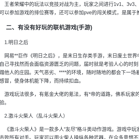
王者荣耀中的玩法以竞技对战为主，玩家之间进行1v1、3v3、
可以参加游戏的排位赛等，还可以参加pve的闯关模式，是属于
二、有没有好玩的联机游戏(手游)
1.明日之后
网易**巨作《明日之后》，是末日生存类手游，末日废土世
自己寻找然而会面临资源匮乏的问题，届时就是考验人心的时刻
蹋他人的庄园。天气恶劣、****的环境，随时随地的都会下一
感冒，使身体机能下降，而持续扣血。
游戏玩法很多，有氪金大佬的氪法，有*帝的道路，佛系玩家
验。
2.激斗火柴人（乱斗火柴人）
《激斗火柴人》是一款多人“友尽”格斗类动作游戏。游戏中玩家
击败所有对手。玩家可以用火柴人操纵各种武器，在众多意想不