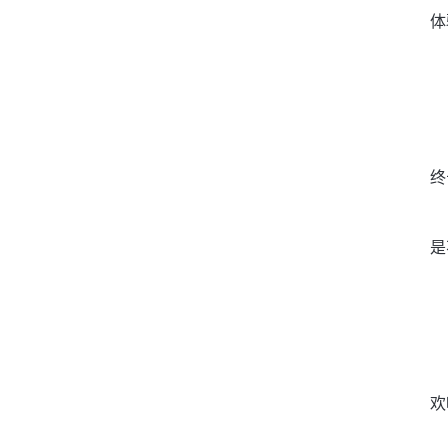
体
终
是
欢