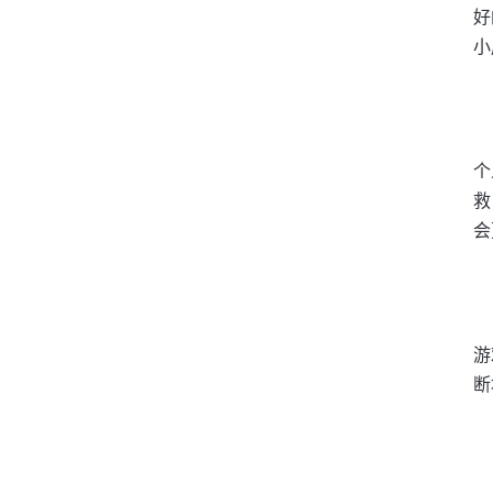
好
小
个
救
会
游
断