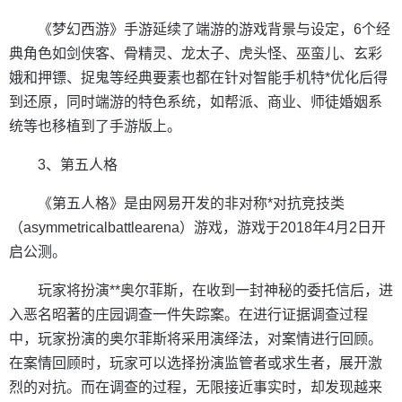
《梦幻西游》手游延续了端游的游戏背景与设定，6个经
典角色如剑侠客、骨精灵、龙太子、虎头怪、巫蛮儿、玄彩
娥和押镖、捉鬼等经典要素也都在针对智能手机特*优化后得
到还原，同时端游的特色系统，如帮派、商业、师徒婚姻系
统等也移植到了手游版上。
3、第五人格
《第五人格》是由网易开发的非对称*对抗竞技类
（asymmetricalbattlearena）游戏，游戏于2018年4月2日开
启公测。
玩家将扮演**奥尔菲斯，在收到一封神秘的委托信后，进
入恶名昭著的庄园调查一件失踪案。在进行证据调查过程
中，玩家扮演的奥尔菲斯将采用演绎法，对案情进行回顾。
在案情回顾时，玩家可以选择扮演监管者或求生者，展开激
烈的对抗。而在调查的过程，无限接近事实时，却发现越来