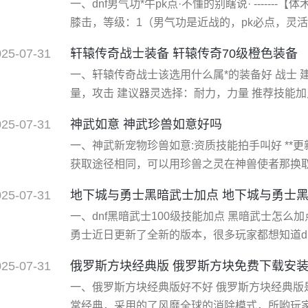
一、dnf男气功*牛pk点·不懂的别瞎说· -------【体术】----
士，以三色玫瑰和*血作为武器。 二
膝击，等级：1（男气功是近战的，pk必点，灵活
防，现在pk就是堆血） 金刚碎，等级：28（这
025-07-31
轩辕传奇战士装备 轩辕传奇70级橙色装备
步挺不错，要么满要么不点） 折颈，等级：1（也
一、轩辕传奇战士该选用什么属*的装备好 战士
化 -
量，攻击 建议器灵选择：耐力，力量 推荐技能
虚空手，苍锋血甲 推荐通天塔打法：单个的怪，
025-07-31
神武如意 神武珍兽如意好吗
斩；几个怪的话，刃光杀气，气旋斩，以及横扫千
一、神武新宠物珍兽如意:资质技能拍手叫好 **
扫千军，15%苍锋血甲冷却回复 力量：每点力量增
获取途径相同，可以用珍兽之灵在神兽使者那换取
场，哈哈，这个是npc啦，人家也是叫如意啊。 
025-07-31
地下城与勇士黑暗武士加点 地下城与勇士
媳妇出场啦!还背着一箩筐的鸡蛋，看来吉祥干了
一、dnf黑暗武士100级技能加点 黑暗武士怎么加点 dnf黑暗武士100级怎么加点?地下
的技能，低勇敢，高级连击，高级再生，高级援
勇士近日更新了全新的版本，很多玩家都想知道dn
就给大家带来详细介绍，一起来看看吧! dnf黑暗武士100级技能加点护石符文推荐 黑暗武
025-07-31
俄罗斯方块经典版 俄罗斯方块免费下载安
士技能符文系统推荐： 护石：黑暗逆转 瞬龙破(暗炎
一、俄罗斯方块经典版好不好 俄罗斯方块经典版
文：暗炎冥魂波 魔影剑舞
常经典，采用的了风靡全球的消除模式，所哟玩