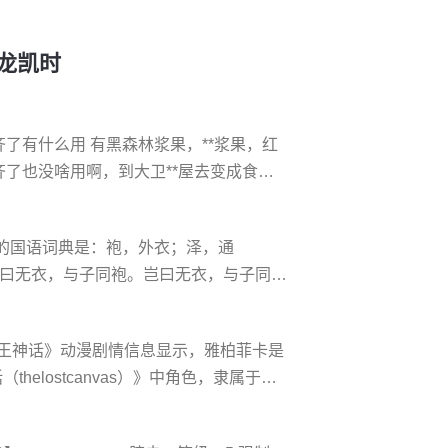
尊龙凯时
了有什么用 有黑森林浆果，**浆果，红
了也没啥用啊，到大卫**屋去变成食用
有五种 2、蓝色浆果：玩急速漂流，赢家得
。 **浆果：玩捉萤火虫得到。 绿色浆
的国语词典是：袍，外衣；泽，通
色的点，便可点着火把
岂曰无衣，与子同袍。岂曰无衣，与子同
的友情；省为「袍泽」，作为军中同事的
的国语词典是：袍，外衣；泽，通
冥王神话》动漫剧情信息显示，雅柏菲卡是
岂曰无衣，与子同袍。岂曰无衣，与子同泽
helostcanvas）》中角色，隶属于雅
柏菲卡，男，****漫画家手代木史织作品
）》中角色，是隶属于雅典娜军双鱼座黄金圣斗