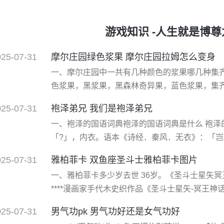
游戏知识 -人生就是博
025-07-31
摩尔庄园绿色浆果 摩尔庄园拉姆怎么变身
一、摩尔庄园中一共有几种颜色的浆果哪几种集齐
色浆果，黑浆果，黑森林奇异果，蓝色浆果，集齐
浆果，给拉姆吃，就这点用啊！！！！ 1、一共
025-07-31
袍泽弟兄 我们是袍泽弟兄
到。 红色浆果：玩摘果实，摘到10个以上随机获得
一、袍泽的国语词典袍泽的国语词典是什么 袍泽
果：在浆果密道中，那里很黑，用炮竹扔那个红
「?」，内衣。语本《诗经．秦风．无衣》：「
泽。」后遂用「同袍同泽」形容军人间休戚与共
025-07-31
雅柏菲卡 双鱼座圣斗士雅柏菲卡图片
称呼。如：「袍泽之谊」、「袍泽故旧」。 袍泽
一、雅柏菲卡多少岁去世 36岁。《圣斗士星矢
「?」，内衣。语本《诗经．秦风．无衣》：「
****漫画家手代木史织作品《圣斗士星矢-冥王神话（t
典娜军双鱼座黄金圣斗士，剧情中在36岁去世。雅
025-07-31
男气功pk 男气功好还是女气功好
《圣斗士星矢-冥王神话（thelostcanvas