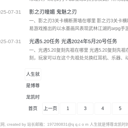
不断挑战困难的关卡，提升自己的能力和水平。 
025-07-31
影之刃瞳媚 鬼魅之刃
常简约，采用卡通的风格，还原的经典的玩法。 
一、影之刃3关卡横断萧墙在哪里 影之刃3关卡
个，将每一行全部消除。 3、操作十分简单，通
易游戏推出的以水墨画风表现武林江湖的arpg
列，ios版本于2014年9月17日正式公测，安卓版
025-07-31
光遇5.20任务 光遇2024年5月20号任务
（删档），并于2014年9月28日正式公测。 《
一、光遇5.20复刻先祖在哪里 光遇5.20复刻
湖，蒸汽机械和人体改造术无处不在
刻，玩家可以在这个先祖处兑换红耳机、乐器、动作
祖在哪里 小编推测5月20日复刻的先祖大概率
已久的先祖了。 红耳机先祖位置图： 先祖位置在
人生就
树洞内，双人踏脚的地洞下去后就能看见发着蓝光
是博尊
龙凯时
首页
上一页
1
3
4
5
零贰网, created by 站长邮箱：197280831@q q.c o m 人生就是博尊龙