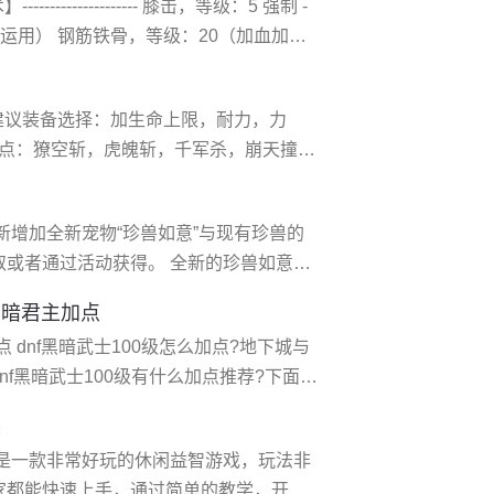
----------------- 膝击，等级：5 强制 -
运用） 钢筋铁骨，等级：20（加血加
个你自己取舍，格斗起手少pk点这个配合瞬
是pk用的，自己研究，主要压起身） 强
 建议装备选择：加生命上限，耐力，力
加点：獠空斩，虎魄斩，千军杀，崩天撞，
利用好几个控制技，以及獠空，配合虎魄
军 推荐奥义：战争践踏，杀气反击，横
更新增加全新宠物“珍兽如意”与现有珍兽的
加0.8物理攻击；增加2
或者通过活动获得。 全新的珍兽如意登
珍兽如意 这个才是新的珍兽如意，吉祥的
黑暗君主加点
不少坏事。 珍兽如意 先看下新珍兽如意
城与
助。高连没话说是个好技能
f黑暗武士100级有什么加点推荐?下面我
装
冥魂波技能命中****伤害提升大)。 符
是一款非常好玩的休闲益智游戏，玩法非
家都能快速上手，通过简单的教学，开始