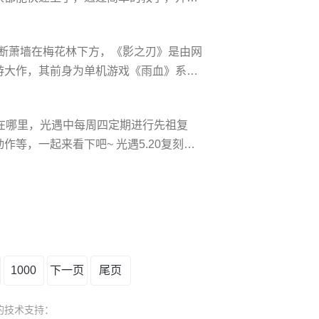
俄罗斯方块经典版介绍： 1、游戏画面非
2、十分好玩的消除游戏，目的只有一
横断萧墙在梅花林下方，《影之刃》是由网
过滑动和点击，移动方块的位置和形状。
手游大作，其前身为单机游戏《雨血》系
本于2014年9月19日23日开启抢先体验
影之刃》描述了一个充满杀戮和变*的武侠江
先祖在哪里，光遇中每周四定期进行先祖复
等，一起来看下吧~ 光遇5.20复刻先
就是红耳机先祖啦，这个先祖也是玩家期待
雨林三图亭子右侧**图，进入往左边飞的
的复刻先祖啦。 1
1000
下一页
尾页
凯时的技术支持：