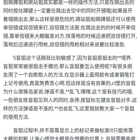
狙跳蹲狙和跳站狙其实都是一样的操作方法,只是在跳出去的
同时按住蹲键.(一定要在跳出去空中的同时开镜哦)如果是开
着镜跳出去,那么这样是很危险的.跳站狙和跳蹲狙还可以使用
单倍镜或双倍镜来打.双倍镜方法是:在跳出去的的时候开单倍
镜,靠单倍镜来大概瞄准对方,快落地的时候迅速把双倍镜打开,
落地后迅速进行甩枪,双倍镜的甩枪相对来说要比较准些.
5盲狙这个话题就比较敏感了,因为盲狙是狙击的**境界.
盲狙常常被很狙击手模仿.那么盲狙要怎么使用呢?有很多朋
友用了一个自欺欺人的方法,在显示器上面用胶布或者钢笔打
上记号使用,真是煞费苦心啊,但这样是没有效果的,cf里的盲狙
为什么很猴岛家说,弹道不准,**乱飞,嘿嘿,这个是有技巧的哦,
一些朋友练盲狙见到人的同时,急停,按鼠标左键去盲狙对手,这
样的方法弹道是不准的,**也会乱飞,这里我就教大家一个盲狙
的使用方法.
盲狙过程中,并不是靠显示上的标记来做标准!!!只能依靠
大概的判断,让准心感觉大概是在想要的位置上,盲狙需要高度