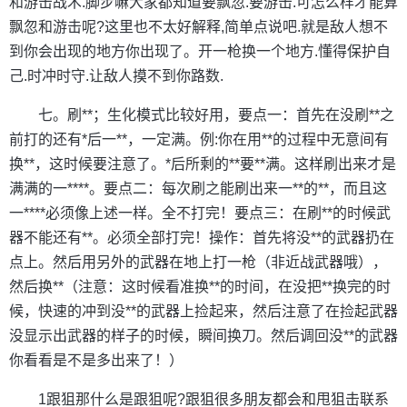
和游击战术.脚步嘛大家都知道要飘忽.要游击.可怎么样才能算
飘忽和游击呢?这里也不太好解释,简单点说吧.就是敌人想不
到你会出现的地方你出现了。开一枪换一个地方.懂得保护自
己.时冲时守.让敌人摸不到你路数.
七。刷**；生化模式比较好用，要点一：首先在没刷**之
前打的还有*后一**，一定满。例:你在用**的过程中无意间有
换**，这时候要注意了。*后所剩的**要**满。这样刷出来才是
满满的一****。要点二：每次刷之能刷出来一**的**，而且这
一****必须像上述一样。全不打完！要点三：在刷**的时候武
器不能还有**。必须全部打完！操作：首先将没**的武器扔在
点上。然后用另外的武器在地上打一枪（非近战武器哦），
然后换**（注意：这时候看准换**的时间，在没把**换完的时
候，快速的冲到没**的武器上捡起来，然后注意了在捡起武器
没显示出武器的样子的时候，瞬间换刀。然后调回没**的武器
你看看是不是多出来了！）
1跟狙那什么是跟狙呢?跟狙很多朋友都会和甩狙击联系