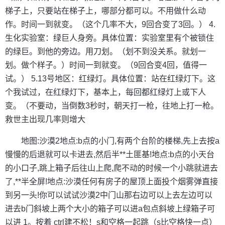
梯子上，只要站在梯子上，哪部分都可以。不用做什么动
作。时间一到就变。（这个几率不大，9回合变了3回。） 4.
生化实验室：绿巨人身旁。具体位置：实验室里有个被锁住
的绿巨。到他的旁边。用刀划。（划不到没关系。就划一
划。做个样子。）时间一到就变。（9回合变4回，值得一
试。） 5.13号地区：红绿灯。具体位置：站在红绿灯下。这
个我试过，在红绿灯下，基本上，每回都红绿灯上或下人
变。（不要动，当倒数3秒时，朝天打一枪，往地上打一枪。
救世主出现几率则增大
地图:沙漠2地点:b点的小门,有两个台阶的楼梯,先上去按a
慢慢的后退就可以卡进去,然后半**土匪基!地点:b点的小天台
的小口子,跳上箱子后往山上爬,爬不动的时候一个小跳就进去
了,**半全屏!地点:沙漠任何有房子的屋顶上面投个烟雾弹直接
到另一头!你可以试试沙漠2中门山那右边可以上去左边可以
进去b门斜坡上两个大小的箱子可以进a包点斜坡上绿箱子可
以进 1。按着 ctrl建不松！s和空格一起跳（s比空格快一点）