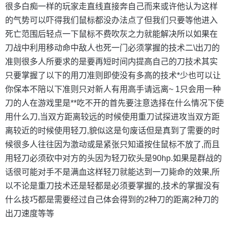
很多白痴一样的玩家走直线直接奔自己而来或许他认为这样
的气势可以吓得我们鼠标都没办法点了但我们只要等他进入
死亡范围后轻点一下鼠标不费吹灰之力就能解决所以如果在
刀战中利用移动命中敌人也死一门必须掌握的技术二\出刀的
准则很多人所要求的是要再短时间内提高自己的刀技术其实
只要掌握了以下的用刀准则即使没有多高的技术*少也可以让
你保本不陪以下准则只对新人有用高手请远离~ 1只会用一种
刀的人在游戏里是**吃不开的首先要注意选择在什么情况下使
用什么刀,当双方距离较远的时候使用重刀试探进攻当双方距
离较近的时候使用轻刀,貌似这是句废话但是真到了需要的时
候很多人往往因为激动或是紧张只知道按住鼠标不放了,而且
用轻刀必须砍中对方的头因为轻刀砍头是90hp.如果是群战的
话很可能对手不是满血这样轻刀就能达到一刀毙命的效果,所
以不论是重刀技术还是轻都是必须要掌握的,技术的掌握没有
什么技巧都是需要经过自己体会得到的2种刀的距离2种刀的
出刀速度等等