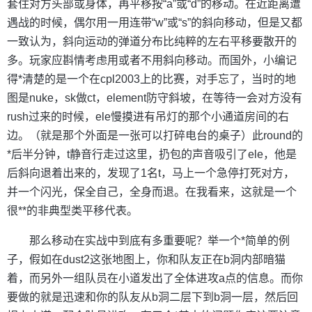
套住对方头部或身体，再平移按“a”或“d”的移动。在近距离遭
遇战的时候，偶尔用一用连带“w”或“s”的斜向移动，但是又都
一致认为，斜向运动的弹道分布比纯粹的左右平移要散开的
多。玩家应斟情考虑用或者不用斜向移动。而国外，小编记
得*清楚的是一个在cpl2003上的比赛，对手忘了，当时的地
图是nuke，sk做ct，element防守斜坡，在等待一会对方没有
rush过来的时候，ele慢摸进有吊灯的那个小通道房间的右
边。（就是那个外面是一张可以打碎电台的桌子）此round的
*后半分钟，t静音行走过这里，扔包的声音吸引了ele，他是
后斜向退着出来的，发现了1名t，马上一个急停打死对方，
并一个闪光，保全自己，全身而退。在我看来，这就是一个
很**的非典型类平移代表。
那么移动在实战中到底有多重要呢？举一个*简单的例
子，假如在dust2这张地图上，你和队友正在b洞内部暗猫
着，而另外一组队员在小道发出了全体进攻a点的信息。而你
要做的就是迅速和你的队友从b洞二层下到b洞一层，然后回