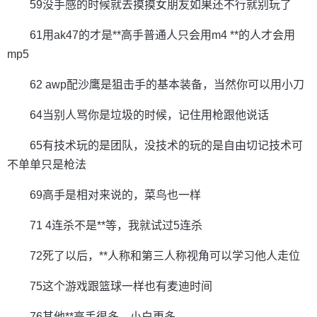
59没手感的时候就去摸摸女朋友如果还不行就别玩了
61用ak47的才是**高手普通人只会用m4 **的人才会用
mp5
62 awp配沙鹰是狙击手的基本装备，当然你可以用小刀
64当别人骂你是垃圾的时候，记住用枪跟他说话
65有技术玩的是团队，没技术的玩的是自由切记技术可
不单单只是枪法
69高手是相对来说的，菜鸟也一样
71 4连杀不是**等，我就试过5连杀
72死了以后，**人称和第三人称视角可以学习他人走位
75这个游戏跟篮球一样也有麦迪时间
76其他**高手很多，小白更多。