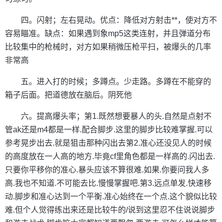
四。闪射；左右晃动。优点：降低对方射击**，使对方不
容易瞄准。缺点：如果遇到象mp5这类连射，并且弹道分布
比较集中的枪械时，对方如果稍微压枪平扫，被爆头的几率
非常高
五。进入打的时候；多蹲点。少走路。多蹲在不能穿的
箱子后面。把道德放在脑后。阴死他
六。提高爆头率；第1.既然想要暴人的头.自然是点射不
管ak还是m4都是一样.配合脚步.这里的脚步比较难掌握.可以
参考晃步出去.就是狙击那种闪出去第2.准心还没见人的时候
的高度放在一人高的地方.毕竟cf里角色都是一样高的.闪出去.
只要你平移你的准心.暴头应该不算很难.如果.你要问我人多
高.我也不知道.不可能去比.慢慢掌握吧.第3.远点单发.快速移
动.脚步和准心达到一个平衡.准心始终在一个点.这个貌似比较
难.但个人觉得练出来还是比较牛的/说到这里忍不住说说脚步