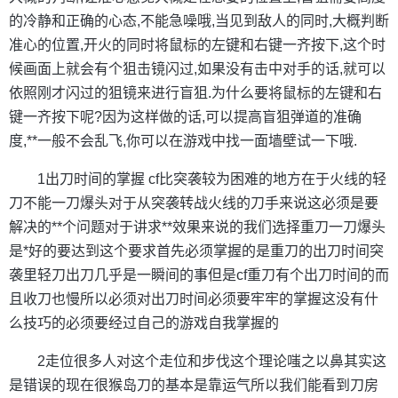
的冷静和正确的心态,不能急噪哦,当见到敌人的同时,大概判断
准心的位置,开火的同时将鼠标的左键和右键一齐按下,这个时
候画面上就会有个狙击镜闪过,如果没有击中对手的话,就可以
依照刚才闪过的狙镜来进行盲狙.为什么要将鼠标的左键和右
键一齐按下呢?因为这样做的话,可以提高盲狙弹道的准确
度,**一般不会乱飞,你可以在游戏中找一面墙壁试一下哦.
1出刀时间的掌握 cf比突袭较为困难的地方在于火线的轻
刀不能一刀爆头对于从突袭转战火线的刀手来说这必须是要
解决的**个问题对于讲求**效果来说的我们选择重刀一刀爆头
是*好的要达到这个要求首先必须掌握的是重刀的出刀时间突
袭里轻刀出刀几乎是一瞬间的事但是cf重刀有个出刀时间的而
且收刀也慢所以必须对出刀时间必须要牢牢的掌握这没有什
么技巧的必须要经过自己的游戏自我掌握的
2走位很多人对这个走位和步伐这个理论嗤之以鼻其实这
是错误的现在很猴岛刀的基本是靠运气所以我们能看到刀房