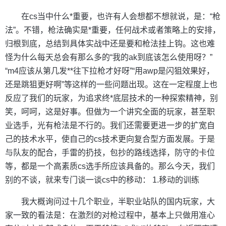
在cs当中什么*重要，也许有人会想都不想就说，是：“枪
法”。不错，枪法确实是*重要，任何战术或者策略上的安排，
归根到底，总结到具体实战中还是要和枪法挂上钩。这也难
怪为什么每天总会有那么多的“我的ak到底该怎么使用呀？”
“m4应该从第几发**往下拉枪才好呀”“用awp是闪狙效果好，
还是跳狙更好啊”等这样的一些问题出现。这在一定程度上也
反应了我们的玩家，为追求终*底层技术的一种探索精神，别
笑，呵呵，这是好事。但做为一个讲究全面的玩家，甚至职
业选手，光有枪法是不行的。我们还需要更进一步的扩宽自
己的技术水平，使自己的cs技术更向复合型方面发展。于是
与队友的配合，手雷的扔技，包抄的路线选择，防守的卡位
等，都是一个高素质cs选手所应该具备的。那么今天，我们
别的不谈，就来专门谈一谈cs中的移动： 1.移动的训练
我大概询问过十几个职业，半职业站队的国内玩家，大
家一致的看法是：在激烈的对枪过程中，基本上只做用准心