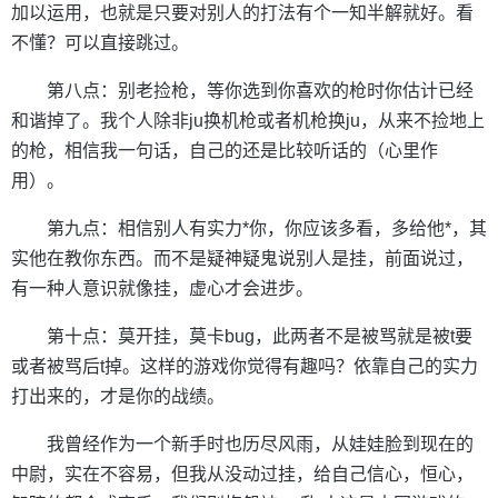
加以运用，也就是只要对别人的打法有个一知半解就好。看
不懂？可以直接跳过。
第八点：别老捡枪，等你选到你喜欢的枪时你估计已经
和谐掉了。我个人除非ju换机枪或者机枪换ju，从来不捡地上
的枪，相信我一句话，自己的还是比较听话的（心里作
用）。
第九点：相信别人有实力*你，你应该多看，多给他*，其
实他在教你东西。而不是疑神疑鬼说别人是挂，前面说过，
有一种人意识就像挂，虚心才会进步。
第十点：莫开挂，莫卡bug，此两者不是被骂就是被t要
或者被骂后t掉。这样的游戏你觉得有趣吗？依靠自己的实力
打出来的，才是你的战绩。
我曾经作为一个新手时也历尽风雨，从娃娃脸到现在的
中尉，实在不容易，但我从没动过挂，给自己信心，恒心，