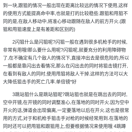
到一块,跟狙的情况一般出现在距离比较远的情况下使用,这样
的使用方式能提高命中率,也就是打的比较稳些.跟狙和甩狙不
同的是,在敌人移动中,将准心移动跟随在敌人的前方开火.(跟
狙和甩狙速度上是有差距和区别的)
2闪狙什么是闪狙呢?闪狙一般在遇到很多机枪手的时候,
非常有用哦!那么要什么用呢?闪狙呢,就要充分的利用障碍物
了,在不确定有几个敌人的情况下,直接冲出去是很危险的,所以
一般都是靠闪出去看情况,那么在闪出去的同时将狙击镜打开,
在看到有敌人的同时,使用甩狙将敌人干掉.这样的方法可以大
大降低狙击手的死亡几率.单倍镜*好
3跳站狙什么是跳站狙呢?跳站狙也就是在跳出去的同时,
空中开镜,在开镜的同时调整准心,在落地的同时开火.因为空中
开火的话,弹道会出现偏离,一定要落地以后在开火.这也是很常
用的方式,对于和机枪手狙击手对枪的时候经常用到.在落地的
同时还可以把甩狙和跟狙用上,但要根据情况来使用哦 4跳蹲