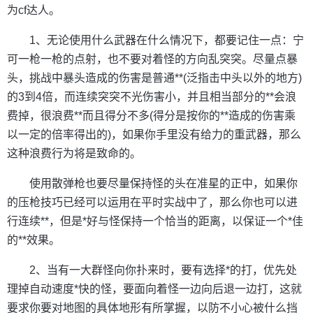
为cf达人。
1、无论使用什么武器在什么情况下，都要记住一点：宁
可一枪一枪的点射，也不要对着怪的方向乱突突。尽量点暴
头，挑战中暴头造成的伤害是普通**(泛指击中头以外的地方)
的3到4倍，而连续突突不光伤害小，并且相当部分的**会浪
费掉，很浪费**而且得分不多(得分是按你的**造成的伤害乘
以一定的倍率得出的)，如果你手里没有给力的重武器，那么
这种浪费行为将是致命的。
使用散弹枪也要尽量保持怪的头在准星的正中，如果你
的压枪技巧已经可以运用在平时实战中了，那么你也可以进
行连续**，但是*好与怪保持一个恰当的距离，以保证一个*佳
的**效果。
2、当有一大群怪向你扑来时，要有选择*的打，优先处
理掉自动速度*快的怪，要面向着怪一边向后退一边打，这就
要求你要对地图的具体地形有所掌握，以防不小心被什么挡