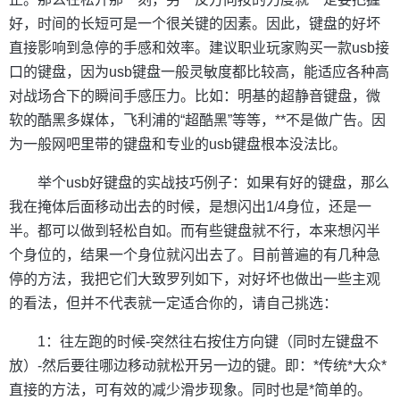
好，时间的长短可是一个很关键的因素。因此，键盘的好坏
直接影响到急停的手感和效率。建议职业玩家购买一款usb接
口的键盘，因为usb键盘一般灵敏度都比较高，能适应各种高
对战场合下的瞬间手感压力。比如：明基的超静音键盘，微
软的酷黑多媒体，飞利浦的“超酷黑”等等，**不是做广告。因
为一般网吧里带的键盘和专业的usb键盘根本没法比。
举个usb好键盘的实战技巧例子：如果有好的键盘，那么
我在掩体后面移动出去的时候，是想闪出1/4身位，还是一
半。都可以做到轻松自如。而有些键盘就不行，本来想闪半
个身位的，结果一个身位就闪出去了。目前普遍的有几种急
停的方法，我把它们大致罗列如下，对好坏也做出一些主观
的看法，但并不代表就一定适合你的，请自己挑选：
1：往左跑的时候-突然往右按住方向键（同时左键盘不
放）-然后要往哪边移动就松开另一边的键。即：*传统*大众*
直接的方法，可有效的减少滑步现象。同时也是*简单的。