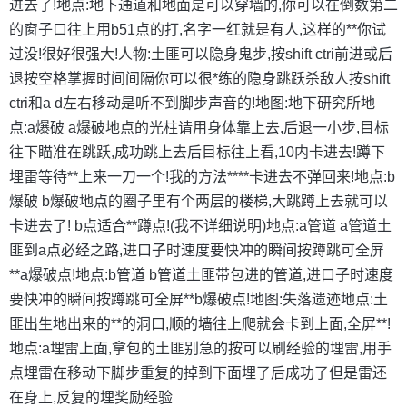
进去了!地点:地下通道和地面是可以穿墙的,你可以在倒数第二
的窗子口往上用b51点的打,名字一红就是有人,这样的**你试
过没!很好很强大!人物:土匪可以隐身鬼步,按shift ctri前进或后
退按空格掌握时间间隔你可以很*练的隐身跳跃杀敌人按shift
ctri和a d左右移动是听不到脚步声音的!地图:地下研究所地
点:a爆破 a爆破地点的光柱请用身体靠上去,后退一小步,目标
往下瞄准在跳跃,成功跳上去后目标往上看,10内卡进去!蹲下
埋雷等待**上来一刀一个!我的方法****卡进去不弹回来!地点:b
爆破 b爆破地点的圈子里有个两层的楼梯,大跳蹲上去就可以
卡进去了! b点适合**蹲点!(我不详细说明)地点:a管道 a管道土
匪到a点必经之路,进口子时速度要快冲的瞬间按蹲跳可全屏
**a爆破点!地点:b管道 b管道土匪带包进的管道,进口子时速度
要快冲的瞬间按蹲跳可全屏**b爆破点!地图:失落遗迹地点:土
匪出生地出来的**的洞口,顺的墙往上爬就会卡到上面,全屏**!
地点:a埋雷上面,拿包的土匪别急的按可以刷经验的埋雷,用手
点埋雷在移动下脚步重复的掉到下面埋了后成功了但是雷还
在身上,反复的埋奖励经验