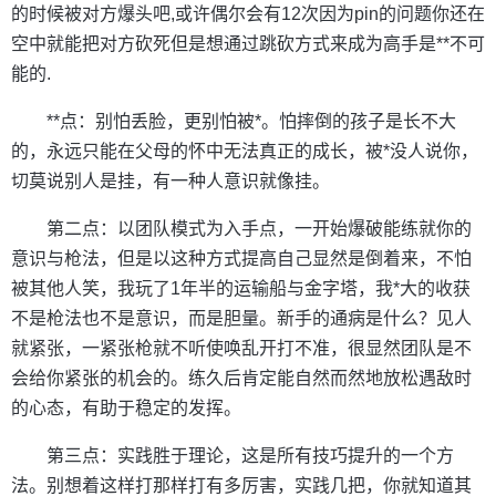
的时候被对方爆头吧,或许偶尔会有12次因为pin的问题你还在
空中就能把对方砍死但是想通过跳砍方式来成为高手是**不可
能的.
**点：别怕丢脸，更别怕被*。怕摔倒的孩子是长不大
的，永远只能在父母的怀中无法真正的成长，被*没人说你，
切莫说别人是挂，有一种人意识就像挂。
第二点：以团队模式为入手点，一开始爆破能练就你的
意识与枪法，但是以这种方式提高自己显然是倒着来，不怕
被其他人笑，我玩了1年半的运输船与金字塔，我*大的收获
不是枪法也不是意识，而是胆量。新手的通病是什么？见人
就紧张，一紧张枪就不听使唤乱开打不准，很显然团队是不
会给你紧张的机会的。练久后肯定能自然而然地放松遇敌时
的心态，有助于稳定的发挥。
第三点：实践胜于理论，这是所有技巧提升的一个方
法。别想着这样打那样打有多厉害，实践几把，你就知道其