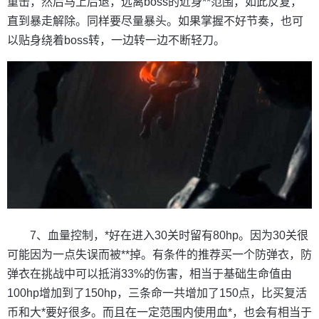
重击，然后马上后退，远离boss的近身**范围，如此反复，
直到暴走解除。同样要尽量暴头。如果掌握不好节奏，也可
以贴身绕着boss转，一边转一边不断轻刀。
7、血量控制，*好在进入30关时留有80hp。因为30关很
可能因为一点失误而被**掉。有条件的推荐买一个防弹衣，防
弹衣在挑战中可以抵消33%的伤害，相当于基础生命值由
100hp增加到了150hp，三条命一共增加了150点，比买复活
币和大*要好很多。而且在一定范围内使用血*，也会有相当于