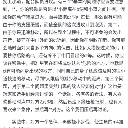
拐上小道，配合队员进攻。有三个*基本的问题你应该要注意
到，**，你的移动是否是以*小距离在b洞和小道之间徘徊，假
如你的动作幅度过大，而导致拖延时间过长，那么很有可能
由于你的支援缓慢，而使全队的这次进攻计划泡汤。第二，
由于你是迅速移动，所以在整个过程中，不可避免的会发出
声音，被守在中门外面的ct听到，因此你在明敌在暗。你可能
会随时面对来自多个方向ct的伏击，比如a大摸探过来的ct，b
洞抄你后路的ct，还有冷不丁中门冒出的ct等。这时候，你应
该在移动中，把准星套在即将或你认为*危险的地方，也就是
ct有可能闪身出现的地方，同时自己的身子还应该及时的往小
道快速的移动，尽到*大限度的减少移动中的距离。第三个问
题，对于第二个问题里突然出现的敌人应如何对付？这也是
玩家和选手们经常讨论的一个话题，各有各的看法，有人喜
欢移动时点中对方2到3枪，然后迅速下蹲压枪扫射，也有人
喜欢来个急停，然后再**对方。这个我们压后再讨论。
实战中，对方一个急停，再微操小步伐，使主角的m4准