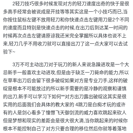
2轻刀技巧很多时候发现对方的轻刀速度出奇的快于是很
多高手经常会被说成是开挂等等其实这是一个小技巧而已,当
你按住鼠标左键不放用轻刀和你快速点击左键用刀是2个不同
的速度而且特别是快速点击的时候,在出刀后到达某一时间的
时候再次点击左键请原谅我还米完全掌握所以具体也说不上
来,轻刀几乎不用收刀就可以直接出刀了这一点大家可以去试
验下~
3万不可主动出刀对于玩刀的新人来说急躁进攻是一个大
忌新手一般喜欢主动进攻,但是由于缺乏一刀毙命的能力,所以
在草率出刀后会留下很多破绽如果对方是专业刀手,这样的破
绽是根本不可能放过的所以新手需要的是冷静的观察和谨慎
的出刀,新手可以学习下如何**对方出刀露出破绽这其实是很
实用的后面我们会具体的教大家的 4跳刀是白痴才玩的或许
有的人是剑心看多了憧憬飞天御剑流的威力喜欢跳起来砍人
但是梦想和现实的差距会是很大很大滴,当你跳起来的时候你
根本不能控制自己了对方只要合理的移位然后你就等着落地