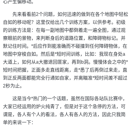
心产生偏移动。
先来看看前2个问题，如何迅速的做到在各个地图中轻松
自如的移动呢？这里仅给出几个训练方案，以供参考。初级
的训练方法是：在每一副地图中都倒着走一遍全图，通过观
察眼前的景物，来判断身后的道路位置，和障碍物标记。并
默记住时间。*后应作到能准确而不碰撞到任何障碍物体，在
地图中穿梭自如。然后是*短时间训练，比如：我现在身处a
大道上，如何从a大撤退回匪家，再到b洞。慢慢体会之中的*
短时间把握，正面多走直线距离，走*悉了后再倒过来走，直
到正反两面都能完全行通如自家，并离瞄准*短时间差不超过
2秒为止。
这是当今*热门的一个话题，虽然在国际各站队比赛中，
大家已经运用的炉火纯青了，但是对于这个急停的方法，可
谓是，各人有个人的看法，各人有各人的方法，因此只我简
单的来说一下：