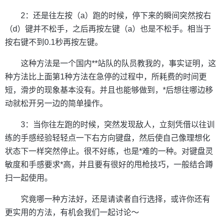
2：还是往左按（a）跑的时候，停下来的瞬间突然按右
（d）键并不松手，之后再按左键（a）也是不松手。相当于
按右键不到0.1秒再按左键。
这种方法是一个国内**站队的队员教我的，事实证明，这
种方法比上面第1种方法在急停的过程中，所耗费的时间更
短，滑步的现象基本没有。并且也能够做到，*后想往哪边移
动就松开另一边的简单操作。
3：当你往左跑的时候，突然发现敌人，立刻凭借以往训
练的手感经验轻轻点一下右方向键盘，然后使自己像理想化
状态下一样突然停止。很不好练，也是*难的一种。对键盘灵
敏度和手感要求*高，并且要有很好的甩枪技巧，一般结合蹲
扫一起使用。
究竟哪一种方法好，还是请读者自行选择，或许你还有
更实用的方法，有机会我们一起讨论～