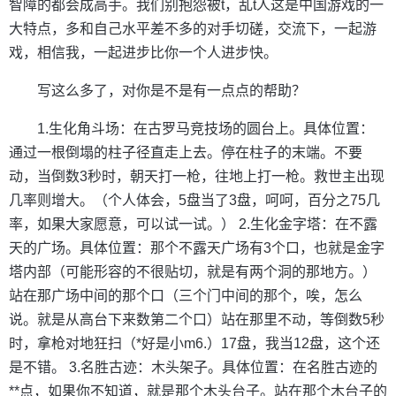
智障的都会成高手。我们别抱怨被t，乱t人这是中国游戏的一
大特点，多和自己水平差不多的对手切磋，交流下，一起游
戏，相信我，一起进步比你一个人进步快。
写这么多了，对你是不是有一点点的帮助？
1.生化角斗场：在古罗马竞技场的圆台上。具体位置：
通过一根倒塌的柱子径直走上去。停在柱子的末端。不要
动，当倒数3秒时，朝天打一枪，往地上打一枪。救世主出现
几率则增大。（个人体会，5盘当了3盘，呵呵，百分之75几
率，如果大家愿意，可以试一试。） 2.生化金字塔：在不露
天的广场。具体位置：那个不露天广场有3个口，也就是金字
塔内部（可能形容的不很贴切，就是有两个洞的那地方。）
站在那广场中间的那个口（三个门中间的那个，唉，怎么
说。就是从高台下来数第二个口）站在那里不动，等倒数5秒
时，拿枪对地狂扫（*好是小m6.）17盘，我当12盘，这个还
是不错。 3.名胜古迹：木头架子。具体位置：在名胜古迹的
**点，如果你不知道，就是那个木头台子。站在那个木台子的