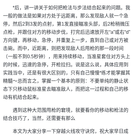
*后，讲一讲关于如何把枪法与步法结合起来的问题。我
一般的做法是如果对方处于远距离，那么发现敌人就一个急
停，然后2到3发的点射，第1发直接瞄准头部，后2枪稍微压
点枪，并跟住对方的移动步伐，打完后迅速放开左“a”或右“d”
方向键，再移动，急停，并重复上一步，直到自己或对方被
击毙。而中，近距离，则把发现敌人后甩枪的那一段时间
（一般不到0.5秒钟），用来持续移动，当准星套住对方头上
的时候，迅速的急停，开枪拉扫。说是这么说，具体应用到
实践当中，还是有很大区别的，只有自己慢慢*练才能掌握其
精髓～总而言之，掌握一个基本的原则：不要单纯的静止状
态下只移动鼠标准星去瞄准敌人，而把这一过程和自己的移
动有机结合起来。
遇到这种大范围甩枪的窘境，就要看你的移动和枪法的
结合技巧了，当然，还需要有那么
本文为大家分享一下穿越火线攻守诀窍，祝大家早日成