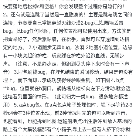
快要落地后松掉s和空格！你会发现整个过程你是隐行的！
2。还有就是连跳了当然是一直隐身的！主要是跳与跳之间的
连接，节奏要自己掌握穿越火线沙漠2-bug汇总.隔墙丢雷
bug。此bug任何地图，任何位置都可以使用出来，方法就是
把雷举好了，然后紧贴墙，在松手，雷就可以穿透墙到达指
定的地方。 2.小道跑步无声bug，沙漠-2地图小道位置，边缘
有一小块突起的护栏，玩家踩在护栏外沿跑直线，无脚步
声。（注意，不是静步走，但跑到尽头停下来时会有一下声
音） 3.埋包刷钱bug，在埋包结束的瞬间移动，结果是包没有
埋上，而下面却显示成功获得经验跟金钱。如下图 4. b点
**bug，位置就在b洞口，紧帖墙从楼梯向左下方滑动.就会透
过墙看到里面的情形。（此可归为一类bug，很多地方都适
用） 5. a点bug包。在a点包点箱子处埋包时，埋下c4等待2-3
秒c4会在3种位置出现，前2种情况埋完的包可以听到声音，
也能看到，也能拆到地图:运输船地点:出生后冲到敌人基地的
路上有个大集装箱那有个小箱子,靠上去一但有人挤下你你就