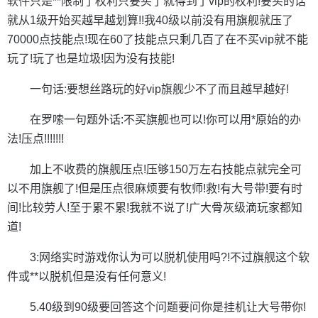
软件只是**限制了权利只要买了就得到了vip的权利!要买的话
就从1级开始买越早越划算!!我40级以前没有用旗舰就压了
70000点技能点!现在60了技能点只剩几百了在不买vip就不能
玩了!玩了也是垃圾!因为没有技能!
一句话:要想丝路玩的好vip旗舰少不了而且越早越好!
在罗嗦一句题外话:不买旗舰也可以!你可以用*原始的办
法!压点!!!!!!!
加上不收费的旗舰压点!压够150万左右技能点就完全可
以不用旗舰了!但是压点很麻烦要有牧师!救!有大号带!要有时
间!比较劳人!至于累不累!我就不说了!广大骨灰级滴玩家都知
道!
3:网络实时游戏你认为可以脱机使用吗?!不过旗舰这个软
件或**以脱机但是没有任何意义!
5.40级到90级要回答这个问题要问你是挂机让大号带你!