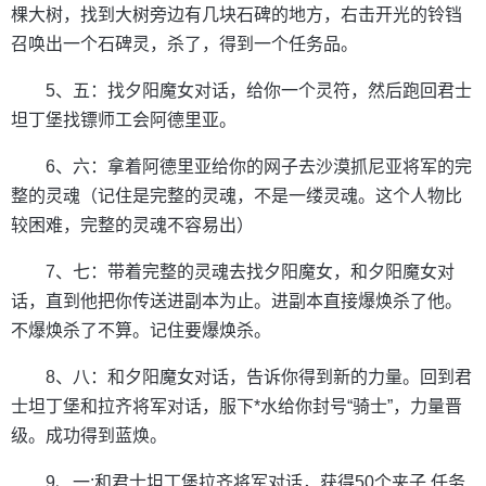
棵大树，找到大树旁边有几块石碑的地方，右击开光的铃铛
召唤出一个石碑灵，杀了，得到一个任务品。
5、五：找夕阳魔女对话，给你一个灵符，然后跑回君士
坦丁堡找镖师工会阿德里亚。
6、六：拿着阿德里亚给你的网子去沙漠抓尼亚将军的完
整的灵魂（记住是完整的灵魂，不是一缕灵魂。这个人物比
较困难，完整的灵魂不容易出）
7、七：带着完整的灵魂去找夕阳魔女，和夕阳魔女对
话，直到他把你传送进副本为止。进副本直接爆焕杀了他。
不爆焕杀了不算。记住要爆焕杀。
8、八：和夕阳魔女对话，告诉你得到新的力量。回到君
士坦丁堡和拉齐将军对话，服下*水给你封号“骑士”，力量晋
级。成功得到蓝焕。
9、一:和君士坦丁堡拉齐将军对话，获得50个夹子.任务