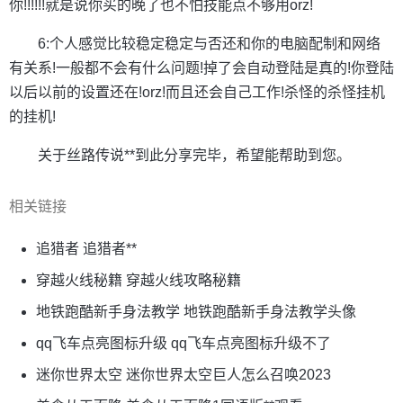
你!!!!!!就是说你买的晚了也不怕技能点不够用orz!
6:个人感觉比较稳定稳定与否还和你的电脑配制和网络
有关系!一般都不会有什么问题!掉了会自动登陆是真的!你登陆
以后以前的设置还在!orz!而且还会自己工作!杀怪的杀怪挂机
的挂机!
关于丝路传说**到此分享完毕，希望能帮助到您。
相关链接
追猎者 追猎者**
穿越火线秘籍 穿越火线攻略秘籍
地铁跑酷新手身法教学 地铁跑酷新手身法教学头像
qq飞车点亮图标升级 qq飞车点亮图标升级不了
迷你世界太空 迷你世界太空巨人怎么召唤2023