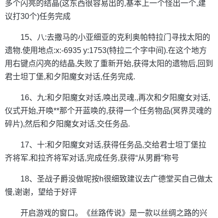
多个闪亮的结晶(这东西很容易出的,基本上一个怪出一个,建
议打30个)任务完成
15、八:去撒马的小亚细亚的克利奥帕特拉门寻找太阳的
遗物.使用地点:x:-6935 y:1753(特拉二个字中间).在这个地方
用右键点闪亮的结晶,失败了重新开始,获得太阳的遗物后,回到
君士坦丁堡,和夕阳魔女对话,任务完成.
16、九:和夕阳魔女对话,唤出灵魂.,再次和夕阳魔女对话,
仪式开始,开唤**那个开蓝唤的,获得一个任务物品(冥界灵魂的
碎片),然后和夕阳魔女对话,交任务品.
17、十:和夕阳魔女对话,获得任务品,交给君士坦丁堡拉
齐将军.和拉齐将军对话,完成任务,获得“从男爵”称号
18、圣战子爵没做呢按h很细致建议去广德堂买自己做太
慢,谢谢，望给于好评
开启游戏的窗口。《丝路传说》是一款以丝绸之路的兴