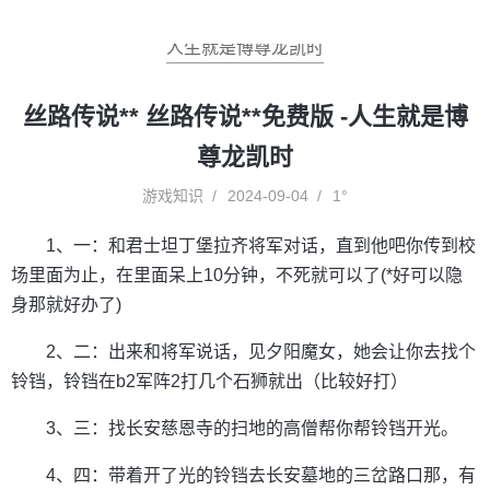
人生就是博尊龙凯时
丝路传说** 丝路传说**免费版 -人生就是博
尊龙凯时
游戏知识
2024-09-04
1°
1、一：和君士坦丁堡拉齐将军对话，直到他吧你传到校
场里面为止，在里面呆上10分钟，不死就可以了(*好可以隐
身那就好办了)
2、二：出来和将军说话，见夕阳魔女，她会让你去找个
铃铛，铃铛在b2军阵2打几个石狮就出（比较好打）
3、三：找长安慈恩寺的扫地的高僧帮你帮铃铛开光。
4、四：带着开了光的铃铛去长安墓地的三岔路口那，有