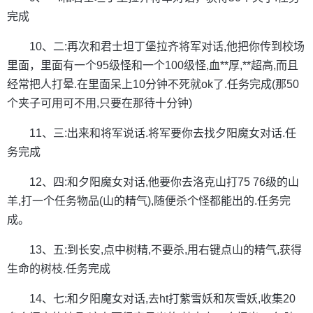
完成
10、二:再次和君士坦丁堡拉齐将军对话,他把你传到校场
里面，里面有一个95级怪和一个100级怪,血**厚,**超高,而且
经常把人打晕.在里面呆上10分钟不死就ok了.任务完成(那50
个夹子可用可不用,只要在那待十分钟)
11、三:出来和将军说话.将军要你去找夕阳魔女对话.任
务完成
12、四:和夕阳魔女对话,他要你去洛克山打75 76级的山
羊,打一个任务物品(山的精气),随便杀个怪都能出的.任务完
成。
13、五:到长安,点中树精,不要杀,用右键点山的精气,获得
生命的树枝.任务完成
14、七:和夕阳魔女对话,去ht打紫雪妖和灰雪妖,收集20