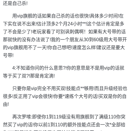
还是自己杀!
用vip旗舰的话如果自己杀的话也很快!具体多少时间!在
下实在说不出来!估计顶多2个月24小时**!这个估计肯定是多
了不会是少了!老玩家看了可别讽刺偶啊！如果有大号带的话
那就快的没有办法说了!我的一个朋友从30到60级用大号带开
的vip旗舰用不了一天!你自己想吧!速度怎么样!建议还是要大
号带!
4:不知道你问的什么意思?!你的意思是不是用vip的话就
等于买了双?!那是肯定滴!
只要你是vip完全不用买双!技能点**够用!而且升级经验也
很多!反正用了vip会很快!你要*速练个大号的话!买双是你的自
由!
再次罗嗦:即使你1到119级没有用旗舰到了满级110你突
然买了vip的话!你以前1到110的额外技能点还会一次*全部给