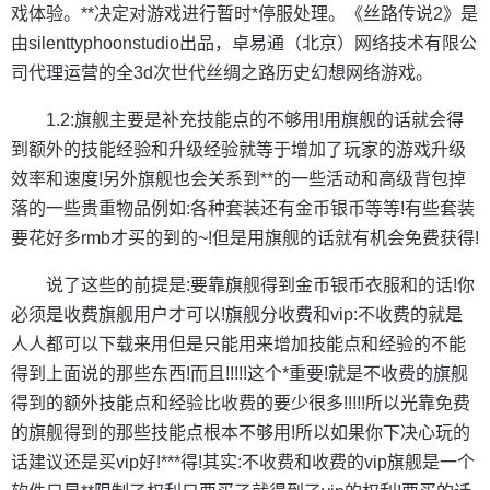
戏体验。**决定对游戏进行暂时*停服处理。《丝路传说2》是
由silenttyphoonstudio出品，卓易通（北京）网络技术有限公
司代理运营的全3d次世代丝绸之路历史幻想网络游戏。
1.2:旗舰主要是补充技能点的不够用!用旗舰的话就会得
到额外的技能经验和升级经验就等于增加了玩家的游戏升级
效率和速度!另外旗舰也会关系到**的一些活动和高级背包掉
落的一些贵重物品例如:各种套装还有金币银币等等!有些套装
要花好多rmb才买的到的~!但是用旗舰的话就有机会免费获得!
说了这些的前提是:要靠旗舰得到金币银币衣服和的话!你
必须是收费旗舰用户才可以!旗舰分收费和vip:不收费的就是
人人都可以下载来用但是只能用来增加技能点和经验的不能
得到上面说的那些东西!而且!!!!!这个*重要!就是不收费的旗舰
得到的额外技能点和经验比收费的要少很多!!!!!所以光靠免费
的旗舰得到的那些技能点根本不够用!所以如果你下决心玩的
话建议还是买vip好!***得!其实:不收费和收费的vip旗舰是一个