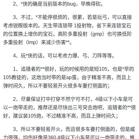
2、*侠的确是当前版本的bug，早晚得砍。
3、不过，*不能停很烦的，很累，若是玩弓，可以直接
考虑锐眼版本的。天生带连锁带 1投射物，省下来连锁宝石
的位置换上增伤的宝石，高阶多重投射（gmp）也可换低阶
多重投射（lmp）来减少伤害**。
4、玩*侠的话，可以考虑力爆、弓、刀阵等等。
1、追猎者的**很好，玩的时候用的是短105，也是*早的
105教徒的，这炮当时带的是ap蛋，由于精准不高，而且上
弹时间久，所以不要轻易开火很多车要打侧面的；
2、尽量保证打中打穿不然宁可不打，4级以下小车是可
以一炮带走的，推荐还是尽快出三号突击炮吧，追猎者的**很
好，建议装105炮，不过精准不高，而且上弹时间久；
3、所以不要轻易开火，而且很多车要打侧面的，但是威
力很强，均伤好像是360,4级以下小车是可以一炮带走的，推