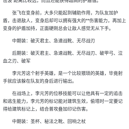
击波”距离比较远，而且还能获得超高的护盾值。
张飞在变身前，大多只能起到辅助作用，为队友加护
盾，击退敌人，变身后却可以拥有强大的**伤害能力，再加上
变身的护盾加持，正面硬刚总会让敌人感觉无从下手。
中期装：破灭君主、急速战靴、无尽战刃
后期装：破灭君主、急速战靴、无尽战刃、破甲弓、泣
血之刃、破军
李元芳这个射手英雄，是一个比较猥琐的英雄，毕竟射
手就应该躲在队友的身后进行输出。
在战场上，李元芳的位移技能可以让他具有一定的追击
和逃生能力，李元芳的标记能对建筑生效，偷塔时一定要记
得给建筑标记上，结合普攻叠加印记伤害。
中期装：圣杯、秘法之靴、回响之杖