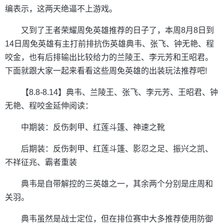
编表示，这两天绝逼不上游戏。
又到了王者荣耀周免英雄推荐的日子了，本周8月8日到
14日周免英雄有主打前排抗伤英雄典韦、张飞、钟无艳、程
咬金，也有后排输出比较给力的兰陵王、李元芳和王昭君。
下面就跟大家一起来看看这些周免英雄的出装玩法推荐吧!
【8.8-8.14】典韦、兰陵王、张飞、李元芳、王昭君、钟
无艳、程咬金延伸阅读：
中期装：反伤刺甲、红莲斗篷、神速之靴
后期装：反伤刺甲、红莲斗篷、影忍之足、振兴之凯、
不祥征兆、霸者重装
典韦是自带解控的三英雄之一，其余两个分别是庄周和
关羽。
典韦虽然是战士定位，但在排位赛中大多推荐使用防御