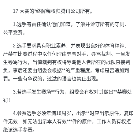
17.大赛的*终解释权归腾讯公司所有。
1.选手有责任确认他们知道，了解并遵守所有的守则．
公平竞赛。
2.选手要求具有职业素养．并表现出良好的体育精神．
严禁在比赛过程中以任何理由辱骂对手，辱骂裁判。一旦发
生辱骂行为，当值裁判有权将辱骂他人者所在的战队直接判
负，事后还要由组委会根据**的严重程度，考虑是否追加判
罚。一些有争议的，过激的语言也禁止出现。
3.若选手发生赛场**行为，组委会有权对其做出**禁赛处
罚！
4.参赛选手必须年满18周岁，出示**时应出示原件，复印
件无效！如无法出示本人有效***件的原件，工作人员有权拒
绝该选手参赛。