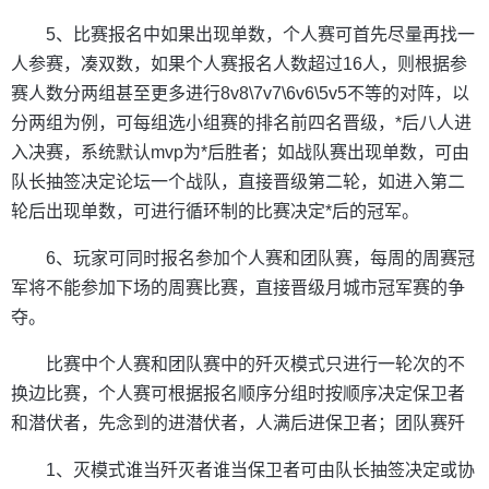
5、比赛报名中如果出现单数，个人赛可首先尽量再找一
人参赛，凑双数，如果个人赛报名人数超过16人，则根据参
赛人数分两组甚至更多进行8v8\7v7\6v6\5v5不等的对阵，以
分两组为例，可每组选小组赛的排名前四名晋级，*后八人进
入决赛，系统默认mvp为*后胜者；如战队赛出现单数，可由
队长抽签决定论坛一个战队，直接晋级第二轮，如进入第二
轮后出现单数，可进行循环制的比赛决定*后的冠军。
6、玩家可同时报名参加个人赛和团队赛，每周的周赛冠
军将不能参加下场的周赛比赛，直接晋级月城市冠军赛的争
夺。
比赛中个人赛和团队赛中的歼灭模式只进行一轮次的不
换边比赛，个人赛可根据报名顺序分组时按顺序决定保卫者
和潜伏者，先念到的进潜伏者，人满后进保卫者；团队赛歼
1、灭模式谁当歼灭者谁当保卫者可由队长抽签决定或协