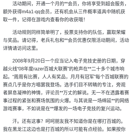
活动期间，开通一个月的**会员，你将享受到超会服务，
额外获得m4a1-qq会员，还有机会从三件概率道具中随机获
取一件，记得在游戏内查看你的收获哦！
活动规则同样简单明了，投票支持你的队伍，赢取荣耀
与奖品。请记得，老兵礼包和**会员优惠仅限活动期间，活动
详情请访问这里。
2008年9月20日一个应当记入电子竞技史册的日期，穿
越火线“08年度razer百城大联赛”的枪声在**二十多个城市响
起。“周周有比赛，人人有奖品，月月有冠军”每个百城联赛的
赛点几乎是你方唱罢我登场。选手们目不转睛的专注，旁观
者屏息凝神的神情，评论员**万丈的解说。无一不在透露着赛
事过程的紧张和赛场氛围的火爆。与其说是一场绵延**的网络
游戏赛事，不如说是在**爆发的一场电子竞技的复兴运动。
汗。还有这事？呵呵朋友我不知道你是在哪打百城的。
我在黑龙江这边也是打百城的所以可能有点经验。如果按你