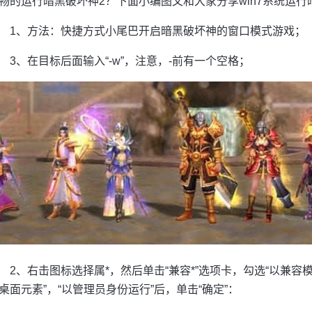
畅的运行暗黑破坏神2？下面小编图文和大家分享win7系统运行
1、方法：快捷方式小尾巴开启暗黑破坏神的窗口模式游戏；
3、在目标后面输入“-w”，注意，-前有一个空格；
2、右击图标选择属*，然后单击“兼容*”选项卡，勾选“以兼容模
桌面元素”，“以管理员身份运行”后，单击“确定”：