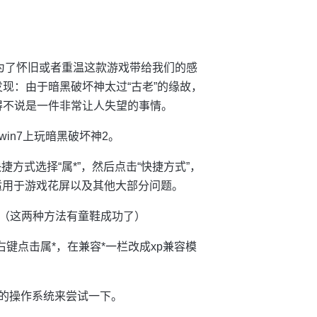
为了怀旧或者重温这款游戏带给我们的感
发现：由于暗黑破坏神太过“古老”的缘故，
不得不说是一件非常让人失望的事情。
in7上玩暗黑破坏神2。
捷方式选择“属*”，然后点击“快捷方式”，
样适用于游戏花屏以及其他大部分问题。
（这两种方法有童鞋成功了）
e，同样右键点击属*，在兼容*一栏改成xp兼容模
老的操作系统来尝试一下。