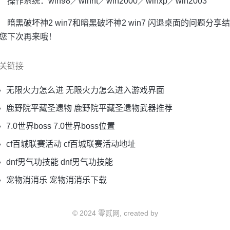
操作系统：win98／winnt／win2000／winxp／win2003
暗黑破坏神2 win7和暗黑破坏神2 win7 闪退桌面的问题
您下次再来哦！
关链接
无限火力怎么进 无限火力怎么进入游戏界面
鹿野院平藏圣遗物 鹿野院平藏圣遗物武器推荐
7.0世界boss 7.0世界boss位置
cf百城联赛活动 cf百城联赛活动地址
dnf男气功技能 dnf男气功技能
宠物消消乐 宠物消消乐下载
© 2024 零贰网, created by