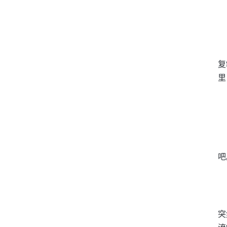
复
里
吧
突