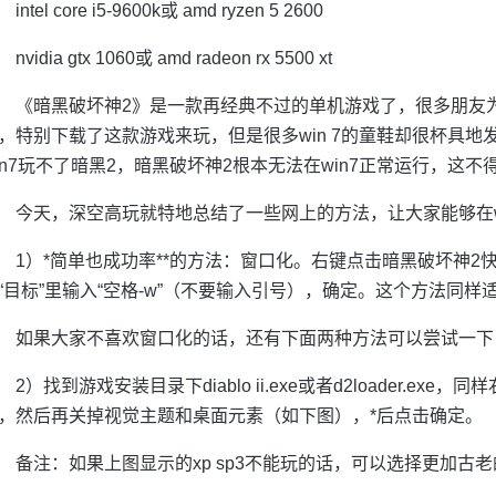
intel core i5-9600k或 amd ryzen 5 2600
nvidia gtx 1060或 amd radeon rx 5500 xt
《暗黑破坏神2》是一款再经典不过的单机游戏了，很多朋友
，特别下载了这款游戏来玩，但是很多win 7的童鞋却很杯具地
in7玩不了暗黑2，暗黑破坏神2根本无法在win7正常运行，这
今天，深空高玩就特地总结了一些网上的方法，让大家能够在w
1）*简单也成功率**的方法：窗口化。右键点击暗黑破坏神2快
“目标”里输入“空格-w”（不要输入引号），确定。这个方法同
如果大家不喜欢窗口化的话，还有下面两种方法可以尝试一下
2）找到游戏安装目录下diablo ii.exe或者d2loader.ex
，然后再关掉视觉主题和桌面元素（如下图），*后点击确定。
备注：如果上图显示的xp sp3不能玩的话，可以选择更加古