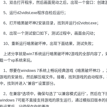
3、双击打开程序，然后画面晃动之后，出现一个窗口：创建
5、运行d2vidtst.exe程序自检后运行；
6、打开暗黑破坏神2安装目录，找到并运行d2vidtst.exe；
8、出现一个测试窗口如下，测试过程中，画面会闪动；
10、重新运行暗黑破坏神，出现下面结果，测试失败；
上述分享就是win7系统运行暗黑破坏神2游戏的全部内容了
载一个xp系统来玩。
1、想要在windows 7系统上畅玩经典游戏《暗黑破坏神2
游戏的安装包，然后解压缩文件。接着，找到游戏的启动程序，右
中，找到并进入"兼容*"设置部分。
2、在兼容*选项中，确保勾选了"以兼容模式运行"，然后在下拉菜单
windows 7可能不直接支持游戏的原生运行，通过模拟旧版本
些设置后，记得保存你的更改。