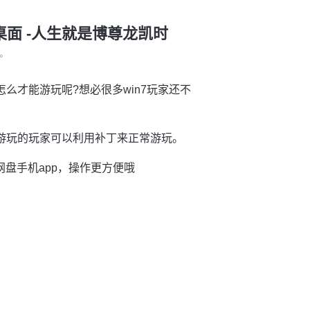
闪退桌面 -人生就是博尊龙凯时
°
怎么才能游玩呢?想必很多win7玩家还不
。
要游玩的玩家可以利用补丁来正常游玩。
网盘手机app，操作更方便哦