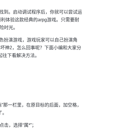
中找到。启动调试程序后，你就可以尝试运
顺利体验这款经典的arpg游戏。只需要耐
险时光。
角色扮演游戏，游戏玩家可以自己扮演角
黑坏神2，怎么回事呢？下面小编和大家分
一起往下看解决方法。
；
目标”那一栏里，在原目标的后面，加空格，
了。
右键点击，选择“属*”；