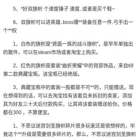
5、*好双旗帜 个速度锤子 速度..或者是买个鞋~
6、双旗帜可以进英雄..boss爆**装备任意一件.弓手出一
个**权
1、白色的旗帜是“遮面一族的战斗旗帜”，是早年单独出
的散件，可以在steam市场或者淘宝上购买。
2、红色的旗帜是套装“曲折荣耀”中的背部饰品，来自ti9
第二款典藏宝瓶。该宝瓶已经绝版。
3、典藏宝瓶中的套装一般都是不可**的，只能赠送。现
在想得到的话，可以去淘宝找有该套且未拆封的卖家，添加
其为好友三十天后付款购买，让其将该套装赠送给你。价格
都在300 ，不算便宜。
1、不思议迷宫剑圣旗帜碎片很多玩家还是很想样的，毕
竟这个**升级是需要很多碎片的，那么，不思议迷宫剑圣旗帜