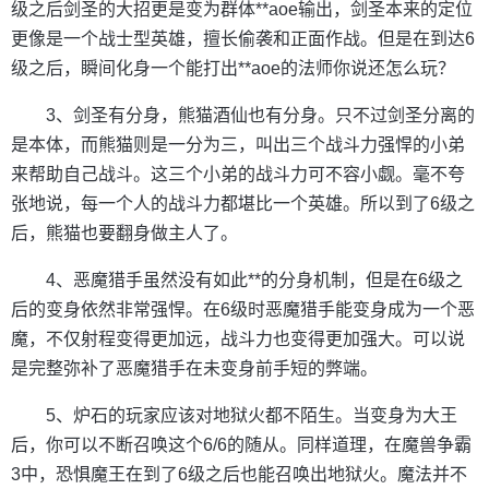
级之后剑圣的大招更是变为群体**aoe输出，剑圣本来的定位
更像是一个战士型英雄，擅长偷袭和正面作战。但是在到达6
级之后，瞬间化身一个能打出**aoe的法师你说还怎么玩？
3、剑圣有分身，熊猫酒仙也有分身。只不过剑圣分离的
是本体，而熊猫则是一分为三，叫出三个战斗力强悍的小弟
来帮助自己战斗。这三个小弟的战斗力可不容小觑。毫不夸
张地说，每一个人的战斗力都堪比一个英雄。所以到了6级之
后，熊猫也要翻身做主人了。
4、恶魔猎手虽然没有如此**的分身机制，但是在6级之
后的变身依然非常强悍。在6级时恶魔猎手能变身成为一个恶
魔，不仅射程变得更加远，战斗力也变得更加强大。可以说
是完整弥补了恶魔猎手在未变身前手短的弊端。
5、炉石的玩家应该对地狱火都不陌生。当变身为大王
后，你可以不断召唤这个6/6的随从。同样道理，在魔兽争霸
3中，恐惧魔王在到了6级之后也能召唤出地狱火。魔法并不