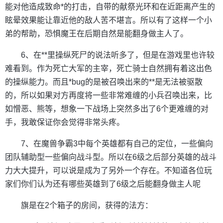
能对他造成致命*的打击，自带的献祭光环和在近距离产生的
眩晕效果能让靠近他的敌人苦不堪言。所以有了这样一个小
弟的帮助，恐惧魔王在后期自然是能翻身做主人了。
6、在**里操纵死尸的说法听多了，但是在游戏里也许较
难看到。作为死亡大军的主宰，死亡骑士自然拥有着这出色
的操纵能力。而且*bug的是被召唤出来的**是无法被驱散
的，所以如果对方再度将一些非常难缠的小兵召唤出来，比
如憎恶、熊等，想象一下战场上突然多出了6个更难缠的对
手，我敢保证你会觉得非常头疼。
7、在魔兽争霸3中每个英雄都有自己的定位，一些偏向
团队辅助型一些偏向战斗型。所以在6级之后部分英雄的战斗
力大大提升，可以说是成为了另外一个存在。不知道各位玩
家们你们认为还有哪些英雄到了6级之后能翻身做主人呢
旗是在2个箱子的房间，获得的法方：