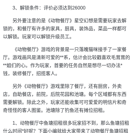
3、解锁条件：评价必须达到26000
另外要注意的是《动物餐厅》星空幻想是需要玩家去解
锁的，和餐厅有许多的家具，厨具，装饰品，菜品一样都可
以解锁。玩家可以解锁升级员工。
《动物餐厅》游戏的背景是一只落魄猫咪接手了一家餐
厅。游戏画风是清新可爱的**系，估计会比较戳喜欢毛茸茸的
**姐们的心。作为玩家，首要的任务自然是想尽一切办法*
钱，装修餐厅，招揽客人。
另外《动物餐厅》游戏里除了餐厅，还有厨房，外卖
店，自助餐店，前院，后院花园和池塘。每个区域都有东西
需要解锁。除此之外，玩家还能收集可可爱爱的明信片和奇
奇怪怪的客人图鉴。池塘除了钓鱼还有摊位招租。
1、动物餐厅中鱼塘招租很多玩家招不到，那么鱼塘招租
什么时间*好呢？下面小编就给大家带来了动物餐厅鱼塘招租