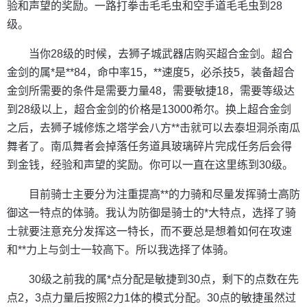
验和声望的奖励。一路打拳击毛毛虫和空手道毛毛虫到28
级。
当你28级的时候，去狮子城武器店购买超合金剑。超合
金剑的属*是**84，命中率15，**速度5，必杀技5，装备超合
金剑所需要的条件是需要力量48，需要敏捷18，需要等级达
到28级以上，超合金剑的价格是13000希尔。换上超合金剑
之后，去狮子城修炼之塔学会八方**击就可以去泰坦洞杀南瓜
舞者了。南瓜舞者会掉落任务道具玻璃碎片完成任务后会得
到金钱，经验和声望的奖励。你可以一直在这里练到30级。
目前骑士主要分为注重提高**的力骑和尽量发挥骑士高防
御这一特点的体骑。我认为防御是骑士的*大特点，选择了骑
士就要注意充分发挥这一特长，而不要总是想着如何在攻速
和**力上与剑士一较高下。所以我选择了体骑。
30级之前我的属*点分配是敏捷到30点，剩下的点数在先
点2，3点力量后按照2力1体的模式分配。30点的敏捷虽然过