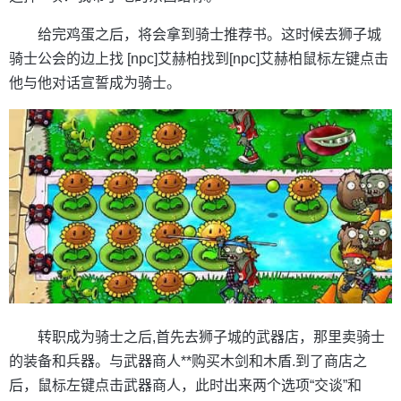
给完鸡蛋之后，将会拿到骑士推荐书。这时候去狮子城
骑士公会的边上找 [npc]艾赫柏找到[npc]艾赫柏鼠标左键点击
他与他对话宣誓成为骑士。
转职成为骑士之后,首先去狮子城的武器店，那里卖骑士
的装备和兵器。与武器商人**购买木剑和木盾.到了商店之
后，鼠标左键点击武器商人，此时出来两个选项“交谈”和