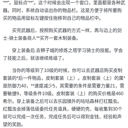
“**”。鼠标点“**”。这个时候会出现一个窗口，里面都是各种武
器。同时，系统自动谈出你的物品栏。这是方便于将所要购
买的物品用鼠标左键按住拖移到自己的物品栏中。
买完武器后，按照购买武器的方式一样，再与边上的剑
士-骑士装备商人**买齐一套木制装备。
穿上装备后.去狮子城的修炼之塔学习骑士的技能。学会
了技能之后，就该继续练级了。
当你的等级到了10级的时候，你可以去武器店购买皮制
套装的*后一件物品，皮制套装（上）。皮制套装（上）的属*
是防御力40，**速度减少5，其需要的条件是需要力量21，需
要敏捷9，等级条件10级。皮制套装（上）的购买价格是460
希尔。穿上装备之后可以去乐园镇外的咕咕森林打红瓢虫。
红瓢虫会掉落低级委托任务道具，硬硬的壳，每收集到30个
就可以完成一次任务，完成任务后可以得到金钱，经验和声
望的奖励。