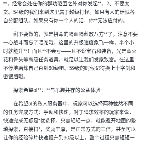
**，经常会处在你的群功范围之外对你发起**。2、不要太
贪。54级的我们来到这里属于越级打怪。如果有人的话就各
自分配组队。如果只有你一个人的话，你**无法应付的。
剩下要做的，就是拼命的喝血喝蓝放八方**了。注意不要
一心战斗而忘了喂宠哦。这里的升级速度象飞一样，半个小
时就能升**！而且**不会亏——且不说宝石和装备，光是蓝火
花和骨头等高级任务道具，就足以让我们发家致富。在这里
不停地磨炼自己直到60级吧。59级的时候记得换上十字剑和
密银盾哦。
探索希望ol**：**与乐趣并存的公益体验
在希望ol的私人服务器中，玩家可以选择两种截然不同
的任务完成方式：手动和快速。对于追求效率的玩家来说，
快速完成无疑是*优选择。只需轻轻一点，就能避开地图的繁
琐探索，直接扫*，奖励丰厚，是正常方式的三倍，甚至可以
让你的经验碎片快速提升到30级以上，整个过程只需短短一