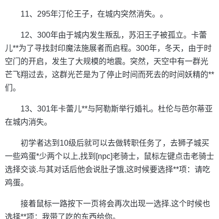
11、295年汀伦王子，在城内突然消失。。
12、300年由于城内发生叛乱，苏汨王子被孤立。卡蕾
儿**为了寻找封印魔法施展者而启程。300年，冬天，由于时
空门的开启，发生了大规模的地震。突然，天空中有一群光
芒飞翔过去，这群光芒是为了停止时间而死去的时间妖精的**
们。
13、301年卡蕾儿**与阿勒斯举行婚礼。杜伦与芭尔蒂亚
在城内消失。
初学者达到10级后就可以去做转职任务了，去狮子城买
一些鸡蛋*少两个以上,找到[npc]老骑士，鼠标左键点击老骑士
选择交谈.与其对话后他会说肚子饿,这时候要选择**项：请吃
鸡蛋。
接着鼠标一路按下一页将会再次出现一选择.这个时候也
选择**项：我带了吃的东西给你。