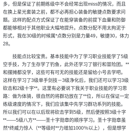
多，但是保证了前期练级中不会经常出现miss的情况，而且
在换上星光套装之前，都不必再担心装备的敏捷点数要求问
题。这样的配点方式保证了在能穿装备的前提下血量和防御
都能够相对于其他职业大幅地提升。点数分配不用太拘泥于
形式，我在30级的时候属*点数分别是力量49，敏捷30，体力
28。
技能点比较宝贵。基本技能中为了学习职业技能学了5级
空手技，为了生存学了钓鱼，此外还学习了银行和冒险团。**
和摆摊都没学，这些可有可无的技能还是留给小号去学吧。
这样在学习了3级单手剑技－3级净化后，我们还可以学习3级
砍击和2级十字**。这里有必要说下我关于职业技能的学习思
路：做为体骑，很自然的将群功放在了**位，所以在保证一定
练级速度的情况下，我们应该集中先学习群功系列的技能。
所以我们可以在以后现将砍击学到5级，然后便按照3级十字
**——5级八方**——圣十字勋章的顺序学习。圣十字勋章虽
然*终威力惊人（**等级时**力增加1000％以上），但是想学