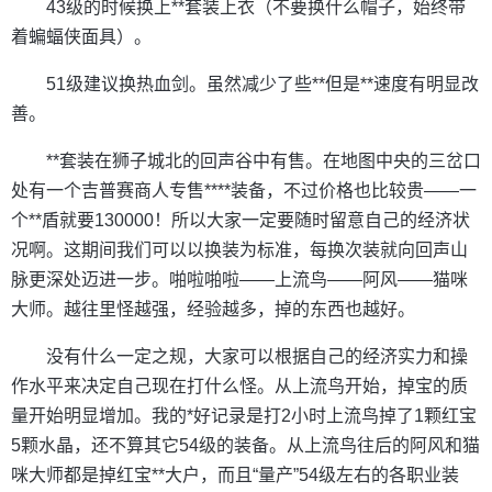
43级的时候换上**套装上衣（不要换什么帽子，始终带
着蝙蝠侠面具）。
51级建议换热血剑。虽然减少了些**但是**速度有明显改
善。
**套装在狮子城北的回声谷中有售。在地图中央的三岔口
处有一个吉普赛商人专售****装备，不过价格也比较贵——一
个**盾就要130000！所以大家一定要随时留意自己的经济状
况啊。这期间我们可以以换装为标准，每换次装就向回声山
脉更深处迈进一步。啪啦啪啦——上流鸟——阿风——猫咪
大师。越往里怪越强，经验越多，掉的东西也越好。
没有什么一定之规，大家可以根据自己的经济实力和操
作水平来决定自己现在打什么怪。从上流鸟开始，掉宝的质
量开始明显增加。我的*好记录是打2小时上流鸟掉了1颗红宝
5颗水晶，还不算其它54级的装备。从上流鸟往后的阿风和猫
咪大师都是掉红宝**大户，而且“量产”54级左右的各职业装