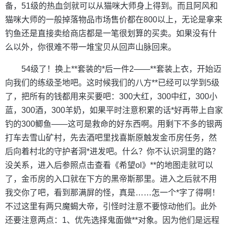
备，51级的热血剑就可以从猫咪大师身上得到。而且阿风和
猫咪大师的一般掉落物品市场售价都在800以上，无论是拿来
钓鱼还是直接卖给商店都是一笔很划算的买卖。如果没有什
么以外，你很难不带一堆宝贝从回声山脉回来。
54级了！换上**套装的*后一件2——**套装上衣，开始迈
向我们的练级圣地吧。这时候我们的八方**已经可以学到5级
了，把所有的钱都用来买要吧：300大红，300中红，300小
蓝，300酒，300羊奶，如果平时注意积累的话*好再带上自家
钓的300鲫鱼——这可是救命的好东西啊。用剩下不多的银两
打车去雪山矿村，先去酒吧里找喜斯原触发金币房任务，然
后向着村北的守护者洞*进发吧。什么？你不认识洞里的路？
没关系，进入后参照点击查看《希望ol》**的地图走就可以
了，金币房的入口就在下方的黑帝斯那里。进入之后就不用
我交你了吧，看到那满屏的怪，真是……怎一个*字了得啊！
不过这里有两只魔蝎大帝，引怪时注意不要惊动他们。此外
还要注意两点：1、优先选择鬼面做**对象。因为他们是远程