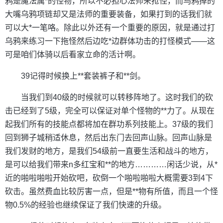
鸦是魔法属*的怪物，所以不必担心法师来抢怪，而乌鸦掉的
大嘴乌鸦项链却又是法师的重要装备，如果打到的话我们就
可以大*一笔咯。除此以外还有一个重要的原因，就是通过打
乌鸦来练习一下拖怪然后边吃*边群体功击的打怪模式——这
可是咱们体骑以后看家立命的活计啊。
39记得时候换上**套装裤子和**剑。
当我们到40级的时候就可以转移阵地了。这时我们的砍
击已经到了5级，完全可以保证对单个怪物的**力了。从现在
起我们所有的技能点都将加在群功系列技能上。37级的我们
回到狮子城稍适休息，然后出东门去回声山脉。回声山脉是
我们发财的地方，是我们54级前一直要生活和战斗的地方，
是可以给我们带来n多红宝和**的地方…………闲话少说，从*
近的啪啦啪啦开始砍吧，砍倒一个啪啦啪啦大概需要3到4下
砍击。虽然费血比较厉害一点，但是**物有所值，而且一个怪
物0.5%的经验也继续保证了我们快速的升级。