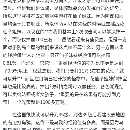
主流意见推荐是泰坦洞里打南瓜，升级之余还可以收集任务
道具。但是我们是体骑，是体骑就要充分发挥自己的优势，
所以这里我推荐去幻域河中游打花仙子姐妹。因为防御和血
量均强于其它职业，所以体骑可以在30级的时候就去挑战花
仙子姐妹。以现在的**力我们基本上2次砍击就可以解决掉一
个，而仅仅掉血100左右——虽然看起来有些费血，但是一方
面对于防高血厚的我们来说这点血不算什么，另一方面这里
的经验值***人：消灭一只花仙子妹妹经验值可以提高
0.81％，而消灭一只花仙子姐姐经验值的提升比率更是达到
了0.9％以上！也就是说，我们只要打117只左右的花仙子就
可以升**！而且在目前已经开放的怪物中，花仙子姐妹的掉宝
率也是比较高的。掉出的妖精之粉可以做任务，各色蝴蝶结
可以卖给法师或者女孩子，*重要的是在这里有可能打到光
宝！一个光宝就是1000多万啊。
在这里很快就可以升到35级。到达35级后我建议去地图
的右边打乌鸦。这倒不是乌鸦的经验值有多高，而是因为乌