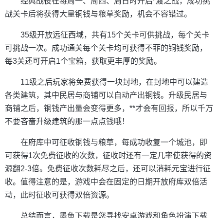
经典战役在每周一、周四、周日时开启*渡之战，成功挑
战关卡后将获得大量铜钱与粮草奖励，机会不容错过。
35级开放远征西域，共有15个关卡可供挑战，每个关卡
可挑战一次。成功通关每个关卡均可获得不菲的铜钱奖励，
每3关还可开启1个宝箱，获取更丰厚的奖励。
11级之后玩家将免费获得一块封地，在封地中可以建造
各类建筑，其中民居与商铺可以自动产出铜钱。升级民居与
商铺之后，铜钱产出量会变得更多，**才会有回报，所以千万
不要吝啬升级建筑的那一点点钱哦！
在府库中可征收铜钱与粮草，每成功收复一个城池，即
可获得1次免费征收的次数，征收时还有一定几率使获得的资
源翻2-3倍。免费征收次数耗尽之后，还可以消耗元宝进行征
收。值得注意的是，游戏中会在固定的日期开放府库双倍活
动，此时征收可获得双倍资源。
总结而言，墨鱼下载是您寻找安卓游戏和角色扮演下载